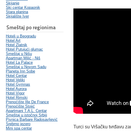
Skijanje
Ski centar Kopaonik
Stara planina
Skijalište Iver
Smeštaj po regionima
Hoteli u Beogradu
Hotel Art
Hotel Zlatnik
Hotel Putujući glumac
Smeštaj u Nišu
Apartman Milić - Niš
Hotel La Palace
Smeštaj u Novom Sadu
Planeta Inn Sobe
Hotel Centar
Hotel Veliki
Hotel Gymnas
Hotel Aurora
Hotel Vigor
Hotel Rimski
Prenoćište Ille De France
Prenoćište Stojić
Apartmani T.A.L. Centar
Smeštaj u istočnoj Srbiji
Pivnica Barbare Radosavljević
Srebrno jezero
Turci su Vršačku tvrđavu za
Mini spa centar