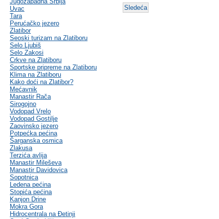
Jugozapadna Srbija
Sledeća
Uvac
Tara
Perućačko jezero
Zlatibor
Seoski turizam na Zlatiboru
Selo Ljubiš
Selo Zakosi
Crkve na Zlatiboru
Sportske pripreme na Zlatiboru
Klima na Zlatiboru
Kako doći na Zlatibor?
Mećavnik
Manastir Rača
Sirogojno
Vodopad Vrelo
Vodopad Gostilje
Zaovinsko jezero
Potpećka pećina
Šarganska osmica
Zlakusa
Terzića avlija
Manastir Mileševa
Manastir Davidovica
Sopotnica
Ledena pećina
Stopića pećina
Kanjon Drine
Mokra Gora
Hidrocentrala na Đetinji