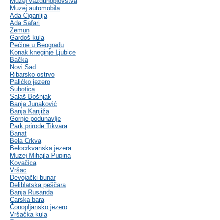
Muzej vazduhoplovstva
Muzej automobila
Ada Ciganlija
Ada Safari
Zemun
Gardoš kula
Pećine u Beogradu
Konak kneginje Ljubice
Bačka
Novi Sad
Ribarsko ostrvo
Palićko jezero
Subotica
Salaš Bošnjak
Banja Junaković
Banja Kanjiža
Gornje podunavlje
Park prirode Tikvara
Banat
Bela Crkva
Belocrkvanska jezera
Muzej Mihajla Pupina
Kovačica
Vršac
Devojački bunar
Deliblatska peščara
Banja Rusanda
Carska bara
Čonopljansko jezero
Vršačka kula