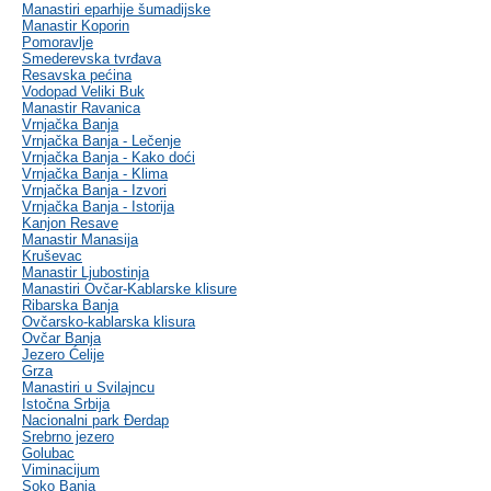
Manastiri eparhije šumadijske
Manastir Koporin
Pomoravlje
Smederevska tvrđava
Resavska pećina
Vodopad Veliki Buk
Manastir Ravanica
Vrnjačka Banja
Vrnjačka Banja - Lečenje
Vrnjačka Banja - Kako doći
Vrnjačka Banja - Klima
Vrnjačka Banja - Izvori
Vrnjačka Banja - Istorija
Kanjon Resave
Manastir Manasija
Kruševac
Manastir Ljubostinja
Manastiri Ovčar-Kablarske klisure
Ribarska Banja
Ovčarsko-kablarska klisura
Ovčar Banja
Jezero Ćelije
Grza
Manastiri u Svilajncu
Istočna Srbija
Nacionalni park Đerdap
Srebrno jezero
Golubac
Viminacijum
Soko Banja