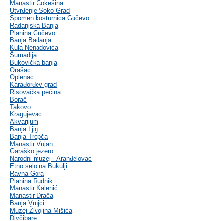
Manastir Čokešina
Utvrđenje Soko Grad
Spomen kosturnica Gučevo
Radanjska Banja
Planina Gučevo
Banja Badanja
Kula Nenadovića
Šumadija
Bukovička banja
Orašac
Oplenac
Karađorđev grad
Risovačka pećina
Borač
Takovo
Kragujevac
Akvarijum
Banja Ljig
Banja Trepča
Manastir Vujan
Garaško jezero
Narodni muzej - Aranđelovac
Etno selo na Bukulji
Ravna Gora
Planina Rudnik
Manastir Kalenić
Manastir Drača
Banja Vrujci
Muzej Živojina Mišića
Divčibare