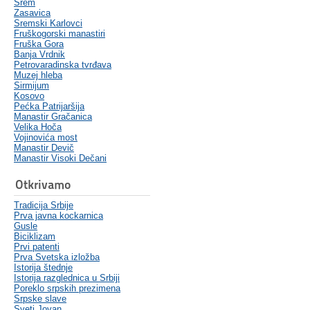
Srem
Zasavica
Sremski Karlovci
Fruškogorski manastiri
Fruška Gora
Banja Vrdnik
Petrovaradinska tvrđava
Muzej hleba
Sirmijum
Kosovo
Pećka Patrijaršija
Manastir Gračanica
Velika Hoča
Vojinovića most
Manastir Devič
Manastir Visoki Dečani
Otkrivamo
Tradicija Srbije
Prva javna kockarnica
Gusle
Biciklizam
Prvi patenti
Prva Svetska izložba
Istorija štednje
Istorija razglednica u Srbiji
Poreklo srpskih prezimena
Srpske slave
Sveti Jovan