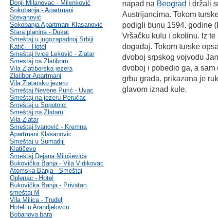
Donji Milanovac - Milenković
napad na
Beograd
i držali 
Sokobanja - Apartmani
Austrijancima. Tokom turske
Stevanović
Sokobanja Apartmani Klasanovic
podigli bunu 1594. godine (
Stara planina - Dukat
Vršačku kulu i okolinu. Iz t
Smeštaj u jugozapadnoj Srbiji
događaj. Tokom turske opsad
Katići - Hotel
Smeštaj Ivice Leković - Zlatar
dvoboj srpskog vojvodu Ja
Smestaj na Zlatiboru
dvoboj i pobedio ga, a sam 
Vila Zlatiborska jezera
Zlatibor-Apartmani
grbu grada, prikazana je r
Vila Zlatarsko jezero
glavom iznad kule.
Smeštaj Nevene Purić - Uvac
Smeštaj na jezeru Perućac
Smeštaj u Sopotnici
Smeštaj na Zlataru
Vila Zlatar
Smeštaj Ivanović - Kremna
Apartmani Klasanovic
Smeštaj u Šumadiji
Klatičevo
Smeštaj Dejana Miloševića
Bukovička Banja - Vila Vidikovac
Atomska Banja - Smeštaj
Oplenac - Hotel
Bukovička Banja - Privatan
smeštaj M
Vila Milica - Trudelj
Hoteli u Arandjelovcu
Bobanova bara