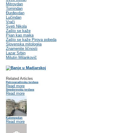
Mitrovdan
Tomindan
Đurđevdan
Lučindan
Vrači
Sveti Nikola
Zašto se kaže
Pijan kao majka
Zašto se kaže Pirova pobeda
Slovenska mitologija
Znamenite ličnosti
Lazar Srbin
Milutin Milankovič
Related Articles
Petrovaradinska tvrđava
Read more
Smederevska tvrđava
Read more
Kalemegdan
Read more