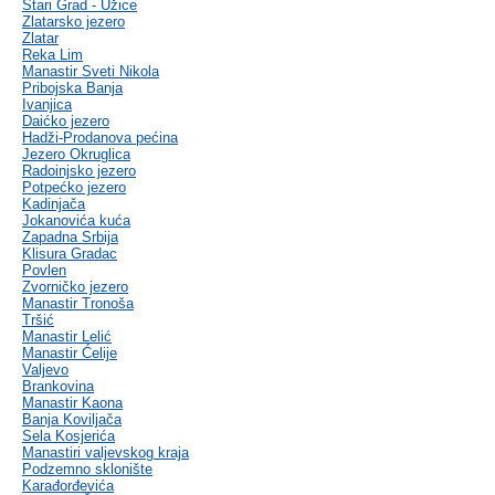
Stari Grad - Užice
Zlatarsko jezero
Zlatar
Reka Lim
Manastir Sveti Nikola
Pribojska Banja
Ivanjica
Daićko jezero
Hadži-Prodanova pećina
Jezero Okruglica
Radoinjsko jezero
Potpećko jezero
Kadinjača
Jokanovića kuća
Zapadna Srbija
Klisura Gradac
Povlen
Zvorničko jezero
Manastir Tronoša
Tršić
Manastir Lelić
Manastir Ćelije
Valjevo
Brankovina
Manastir Kaona
Banja Koviljača
Sela Kosjerića
Manastiri valjevskog kraja
Podzemno sklonište
Karađorđevića