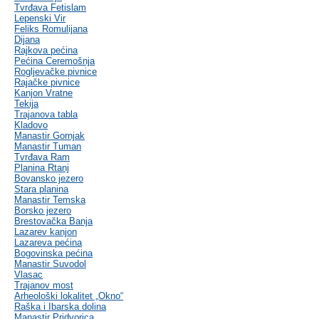
Tvrđava Fetislam
Lepenski Vir
Feliks Romulijana
Dijana
Rajkova pećina
Pećina Ceremošnja
Rogljevačke pivnice
Rajačke pivnice
Kanjon Vratne
Tekija
Trajanova tabla
Kladovo
Manastir Gornjak
Manastir Tuman
Tvrđava Ram
Planina Rtanj
Bovansko jezero
Stara planina
Manastir Temska
Borsko jezero
Brestovačka Banja
Lazarev kanjon
Lazareva pećina
Bogovinska pećina
Manastir Suvodol
Vlasac
Trajanov most
Arheološki lokalitet „Okno“
Raška i Ibarska dolina
Manastir Pridvorica