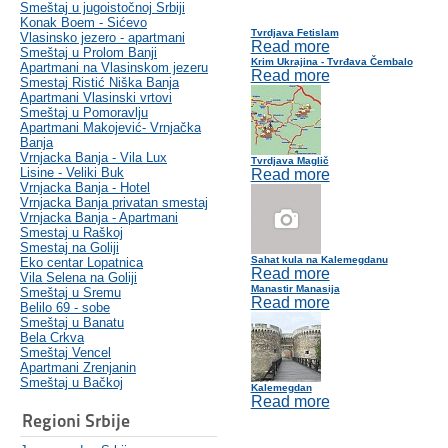
Smeštaj u jugoistočnoj Srbiji
Konak Boem - Sićevo
Tvrdjava Fetislam
Vlasinsko jezero - apartmani
Read more
Smeštaj u Prolom Banji
Krim Ukrajina - Tvrđava Čembalo
Apartmani na Vlasinskom jezeru
Read more
Smestaj Ristić Niška Banja
Apartmani Vlasinski vrtovi
Smeštaj u Pomoravlju
Apartmani Makojević- Vrnjačka
Banja
Vrnjacka Banja - Vila Lux
Tvrdjava Maglič
Lisine - Veliki Buk
Read more
Vrnjacka Banja - Hotel
Vrnjacka Banja privatan smestaj
Vrnjacka Banja - Apartmani
Smestaj u Raškoj
Smestaj na Goliji
Sahat kula na Kalemegdanu
Eko centar Lopatnica
Read more
Vila Selena na Goliji
Manastir Manasija
Smeštaj u Sremu
Read more
Belilo 69 - sobe
Smeštaj u Banatu
Bela Crkva
Smeštaj Vencel
Apartmani Zrenjanin
Smeštaj u Bačkoj
Kalemegdan
Read more
Regioni Srbije