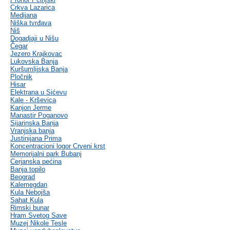
Crkva Lazarica
Medijana
Niška tvrđava
Niš
Dogadjaji u Nišu
Čegar
Jezero Krajkovac
Lukovska Banja
Kuršumlijska Banja
Pločnik
Hisar
Elektrana u Sićevu
Kale - Krševica
Kanjon Jerme
Manastir Poganovo
Sijarinska Banja
Vranjska banja
Justinijana Prima
Koncentracioni logor Crveni krst
Memorijalni park Bubanj
Cerjanska pećina
Banja topilo
Beograd
Kalemegdan
Kula Nebojša
Sahat Kula
Rimski bunar
Hram Svetog Save
Muzej Nikole Tesle