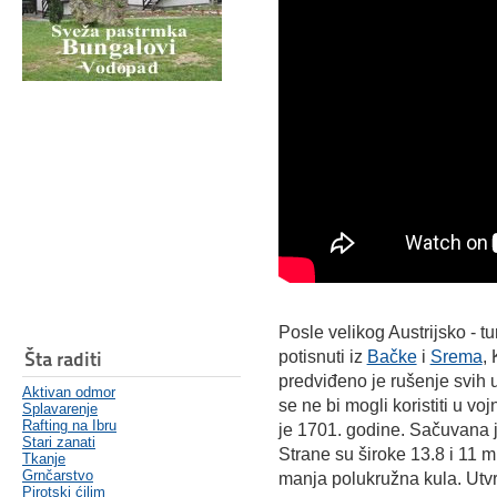
Posle velikog Austrijsko - t
Šta raditi
potisnuti iz
Bačke
i
Srema
,
predviđeno je rušenje svih
Aktivan odmor
se ne bi mogli koristiti u v
Splavarenje
Rafting na Ibru
je 1701. godine. Sačuvana 
Stari zanati
Strane su široke 13.8 i 11 m
Tkanje
Grnčarstvo
manja polukružna kula. Utvr
Pirotski ćilim