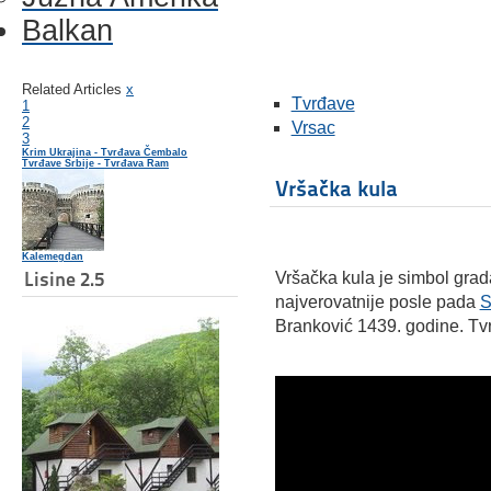
Balkan
Related Articles
x
Tvrđave
1
2
Vrsac
3
Krim Ukrajina - Tvrđava Čembalo
Tvrđave Srbije - Tvrđava Ram
Vršačka kula
Kalemegdan
Lisine 2.5
Vršačka kula je simbol gra
najverovatnije posle pada
S
Branković 1439. godine. Tv