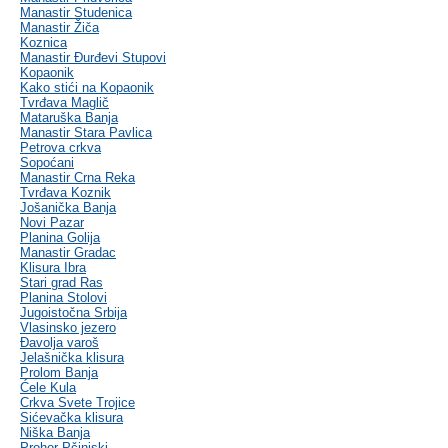
Manastir Studenica
Manastir Žiča
Koznica
Manastir Đurđevi Stupovi
Kopaonik
Kako stići na Kopaonik
Tvrđava Maglič
Mataruška Banja
Manastir Stara Pavlica
Petrova crkva
Sopoćani
Manastir Crna Reka
Tvrđava Koznik
Jošanička Banja
Novi Pazar
Planina Golija
Manastir Gradac
Klisura Ibra
Stari grad Ras
Planina Stolovi
Jugoistočna Srbija
Vlasinsko jezero
Đavolja varoš
Jelašnička klisura
Prolom Banja
Ćele Kula
Crkva Svete Trojice
Sićevačka klisura
Niška Banja
Prohor Pčinjski