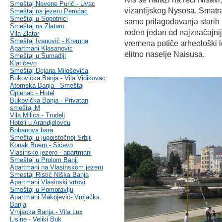
Smeštaj Nevene Purić - Uvac
vizantijskog Nysosa. Smatr
Smeštaj na jezeru Perućac
Smeštaj u Sopotnici
samo prilagođavanja starih
Smeštaj na Zlataru
rođen jedan od najznačajniji
Vila Zlatar
Smeštaj Ivanović - Kremna
vremena potiče arheološki l
Apartmani Klasanovic
elitno naselje Naisusa.
Smeštaj u Šumadiji
Klatičevo
Smeštaj Dejana Miloševića
Bukovička Banja - Vila Vidikovac
Atomska Banja - Smeštaj
Oplenac - Hotel
Bukovička Banja - Privatan
smeštaj M
Vila Milica - Trudelj
Hoteli u Arandjelovcu
Bobanova bara
Smeštaj u jugoistočnoj Srbiji
Konak Boem - Sićevo
Vlasinsko jezero - apartmani
Smeštaj u Prolom Banji
Apartmani na Vlasinskom jezeru
Smestaj Ristić Niška Banja
Apartmani Vlasinski vrtovi
Smeštaj u Pomoravlju
Apartmani Makojević- Vrnjačka
Banja
Vrnjacka Banja - Vila Lux
Lisine - Veliki Buk