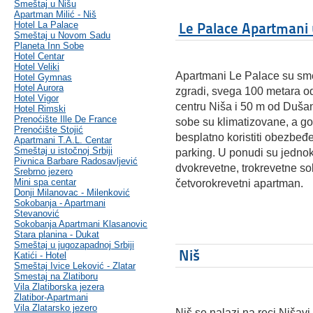
Smeštaj u Nišu
Apartman Milić - Niš
Hotel La Palace
Le Palace Apartmani 
Smeštaj u Novom Sadu
Planeta Inn Sobe
Hotel Centar
Hotel Veliki
Apartmani Le Palace su sm
Hotel Gymnas
Hotel Aurora
zgradi, svega 100 metara od
Hotel Vigor
centru Niša i 50 m od Duša
Hotel Rimski
Prenoćište Ille De France
sobe su klimatizovane, a g
Prenoćište Stojić
besplatno koristiti obezbeđe
Apartmani T.A.L. Centar
Smeštaj u istočnoj Srbiji
parking. U ponudi su jedno
Pivnica Barbare Radosavljević
dvokrevetne, trokrevetne so
Srebrno jezero
Mini spa centar
četvorokrevetni apartman.
Donji Milanovac - Milenković
Sokobanja - Apartmani
Stevanović
Sokobanja Apartmani Klasanovic
Stara planina - Dukat
Smeštaj u jugozapadnoj Srbiji
Niš
Katići - Hotel
Smeštaj Ivice Leković - Zlatar
Smestaj na Zlatiboru
Vila Zlatiborska jezera
Zlatibor-Apartmani
Vila Zlatarsko jezero
Niš se nalazi na reci Nišav