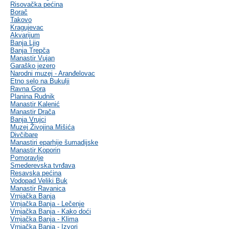
Risovačka pećina
Borač
Takovo
Kragujevac
Akvarijum
Banja Ljig
Banja Trepča
Manastir Vujan
Garaško jezero
Narodni muzej - Aranđelovac
Etno selo na Bukulji
Ravna Gora
Planina Rudnik
Manastir Kalenić
Manastir Drača
Banja Vrujci
Muzej Živojina Mišića
Divčibare
Manastiri eparhije šumadijske
Manastir Koporin
Pomoravlje
Smederevska tvrđava
Resavska pećina
Vodopad Veliki Buk
Manastir Ravanica
Vrnjačka Banja
Vrnjačka Banja - Lečenje
Vrnjačka Banja - Kako doći
Vrnjačka Banja - Klima
Vrnjačka Banja - Izvori