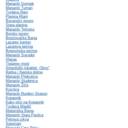
Manastir Gornjak
Manastir Tuman
Tvrđava Ram
Planina Rtanj
Bovansko jezero
Stara planina
Manastir Temska
Borsko jezero
Brestovačka Banja
Lazarev kanjon
Lazareva pećina
Bogovinska pećina
Manastir Suvodol
Vlasac
Trajanov most
Arheološki lokalitet „Okno“
Raška i Ibarska dolina
Manastir Pridvorica
Manastir Studenica
Manastir Žiča
Koznica
Manastir Đurđevi Stupovi
Kopaonik
Kako stići na Kopaonik
Tvrđava Maglič
Mataruška Banja
Manastir Stara Pavlica
Petrova crkva
Sopoćani
Manastir Crna Reka