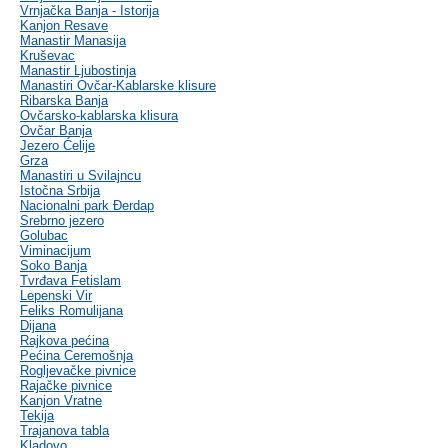
Vrnjačka Banja - Istorija
Kanjon Resave
Manastir Manasija
Kruševac
Manastir Ljubostinja
Manastiri Ovčar-Kablarske klisure
Ribarska Banja
Ovčarsko-kablarska klisura
Ovčar Banja
Jezero Ćelije
Grza
Manastiri u Svilajncu
Istočna Srbija
Nacionalni park Đerdap
Srebrno jezero
Golubac
Viminacijum
Soko Banja
Tvrđava Fetislam
Lepenski Vir
Feliks Romulijana
Dijana
Rajkova pećina
Pećina Ceremošnja
Rogljevačke pivnice
Rajačke pivnice
Kanjon Vratne
Tekija
Trajanova tabla
Kladovo