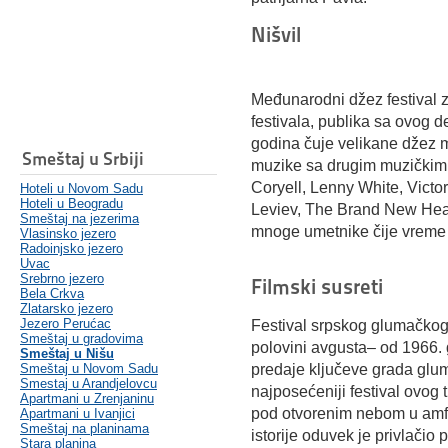
Nišvil
Međunarodni džez festival z
festivala, publika sa ovog d
godina čuje velikane džez mu
Smeštaj u Srbiji
muzike sa drugim muzičkim 
Coryell, Lenny White, Victor
Hoteli u Novom Sadu
Hoteli u Beogradu
Leviev, The Brand New Heavi
Smeštaj na jezerima
mnoge umetnike čije vreme 
Vlasinsko jezero
Radoinjsko jezero
Uvac
Srebrno jezero
Filmski susreti
Bela Crkva
Zlatarsko jezero
Jezero Perućac
Festival srpskog glumačkog 
Smeštaj u gradovima
polovini avgusta– od 1966. 
Smeštaj u Nišu
Smeštaj u Novom Sadu
predaje ključeve grada glu
Smestaj u Arandjelovcu
najposećeniji festival ovog 
Apartmani u Zrenjaninu
pod otvorenim nebom u amfi
Apartmani u Ivanjici
Smeštaj na planinama
istorije oduvek je privlačio 
Stara planina