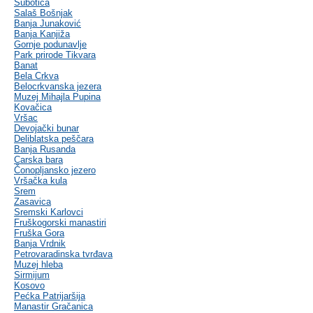
Subotica
Salaš Bošnjak
Banja Junaković
Banja Kanjiža
Gornje podunavlje
Park prirode Tikvara
Banat
Bela Crkva
Belocrkvanska jezera
Muzej Mihajla Pupina
Kovačica
Vršac
Devojački bunar
Deliblatska peščara
Banja Rusanda
Carska bara
Čonopljansko jezero
Vršačka kula
Srem
Zasavica
Sremski Karlovci
Fruškogorski manastiri
Fruška Gora
Banja Vrdnik
Petrovaradinska tvrđava
Muzej hleba
Sirmijum
Kosovo
Pećka Patrijaršija
Manastir Gračanica