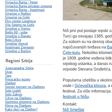
Vrnjacka Banja - Hotel
Vrnjacka Banja privatan smestaj
Vrnjacka Banja - Apartmani
Smestaj u Raškoj
Smestaj na Goliji
Eko centar Lopatnica
Vila Selena na Goliji
Smeštaj u Sremu
Niš prvi put postaje srpski 
Belilo 69 - sobe
Turci ga osvajaju 1385. god
Smeštaj u Banatu
Bela Crkva
Za sobom su na desnoj obal
Smeštaj Vencel
najočuvanijih tvrđava na
Ba
Apartmani Zrenjanin
Smeštaj u Bačkoj
Ćele-kulu
. Nekoliko kilome
je 1809. godine vođena bitk
Regioni Srbije
srpskog ustanka, a danas n
Jugozapadna Srbija
vojvode Stevana Sinđelića.
Uvac
Tara
Perućačko jezero
Popularna izletišta u okolin
Zlatibor
vode i
Sićevačka klisura
, a
Seoski turizam na Zlatiboru
Selo Ljubiš
festival. Za više informacij
Selo Zakosi
festivali u Nišu
.
Crkve na Zlatiboru
Sportske pripreme na Zlatiboru
Kontakt
Klima na Zlatiboru
Kako doći na Zlatibor?
Niš Smeštaj