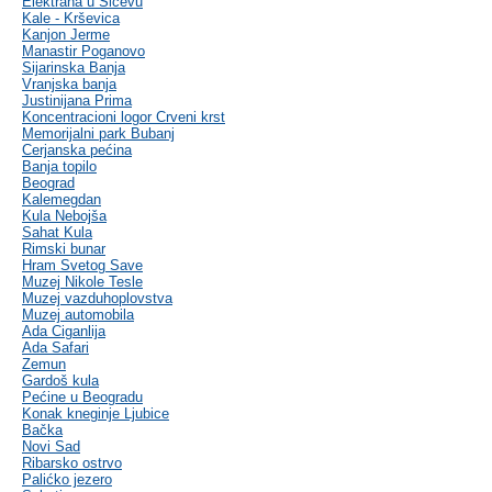
Elektrana u Sićevu
Kale - Krševica
Kanjon Jerme
Manastir Poganovo
Sijarinska Banja
Vranjska banja
Justinijana Prima
Koncentracioni logor Crveni krst
Memorijalni park Bubanj
Cerjanska pećina
Banja topilo
Beograd
Kalemegdan
Kula Nebojša
Sahat Kula
Rimski bunar
Hram Svetog Save
Muzej Nikole Tesle
Muzej vazduhoplovstva
Muzej automobila
Ada Ciganlija
Ada Safari
Zemun
Gardoš kula
Pećine u Beogradu
Konak kneginje Ljubice
Bačka
Novi Sad
Ribarsko ostrvo
Palićko jezero