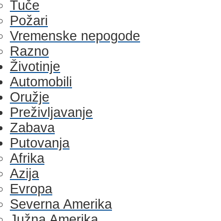
Tuče
Požari
Vremenske nepogode
Razno
Životinje
Automobili
Oružje
Preživljavanje
Zabava
Putovanja
Afrika
Azija
Evropa
Severna Amerika
Južna Amerika