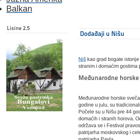
Balkan
Lisine 2.5
Dodađaji u Nišu
Niš
kao grad bogate istorije
stranim i domaćim gostima 
Međunarodne horske 
Međunarodne horske svečan
godine u julu, su tradicion
Počele su u Nišu pre 44 god
domaćih i stranih horova. O
održava se i Festival pravo
patrijarha moskovskog i cel
patrijarha Pavla.