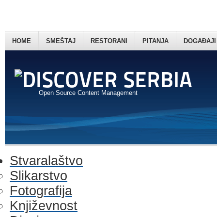
HOME
SMEŠTAJ
RESTORANI
PITANJA
DOGAĐAJI
Open Source Content Management
Stvaralaštvo
Slikarstvo
Fotografija
Književnost