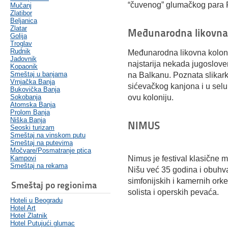
“čuvenog” glumačkog para Ri
Mučanj
Zlatibor
Beljanica
Zlatar
Međunarodna likovna 
Golija
Troglav
Rudnik
Međunarodna likovna koloni
Jadovnik
najstarija nekada jugoslove
Kopaonik
Smeštaj u banjama
na Balkanu. Poznata slikar
Vrnjačka Banja
sićevačkog kanjona i u sel
Bukovička Banja
Sokobanja
ovu koloniju.
Atomska Banja
Prolom Banja
Niška Banja
NIMUS
Seoski turizam
Smeštaj na vinskom putu
Smeštaj na putevima
Močvare/Posmatranje ptica
Kampovi
Nimus je festival klasične m
Smeštaj na rekama
Nišu već 35 godina i obuhva
simfonijskih i kamernih orke
Smeštaj po regionima
solista i operskih pevaća.
Hoteli u Beogradu
Hotel Art
Hotel Zlatnik
Hotel Putujući glumac