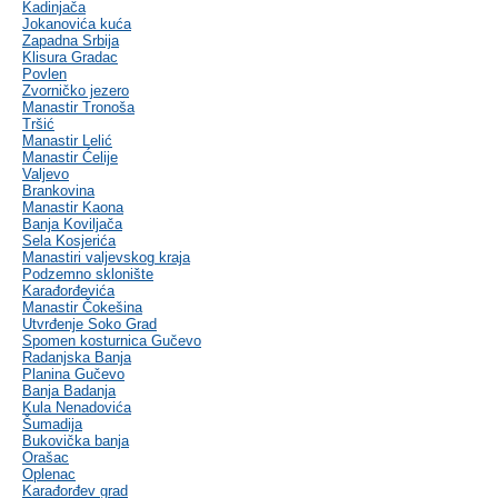
Kadinjača
Jokanovića kuća
Zapadna Srbija
Klisura Gradac
Povlen
Zvorničko jezero
Manastir Tronoša
Tršić
Manastir Lelić
Manastir Ćelije
Valjevo
Brankovina
Manastir Kaona
Banja Koviljača
Sela Kosjerića
Manastiri valjevskog kraja
Podzemno sklonište
Karađorđevića
Manastir Čokešina
Utvrđenje Soko Grad
Spomen kosturnica Gučevo
Radanjska Banja
Planina Gučevo
Banja Badanja
Kula Nenadovića
Šumadija
Bukovička banja
Orašac
Oplenac
Karađorđev grad