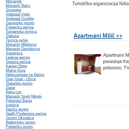
Mećavnik
Turistička organizacija Niš
Manastir Rača
Sirogojno
Vodopad Vrelo
Vodopad Gostilje
Zaovinsko jezero
Potpećka pećina
Šarganska osmica
Apartmani Milić >>
Zlakusa
Terzića avlija
Manastir Mileševa
Manastir Davidovica
Sopotnica
Apartmani Mi
Ledena pećina
poseduje fra
Stopića pećina
Kanjon Drine
priborom, TV 
Mokra Gora
Hidrocentrala na Đetinji
Stari Grad - Užice
Zlatarsko jezero
Zlatar
Reka Lim
Manastir Sveti Nikola
Pribojska Banja
Ivanjica
Daićko jezero
Hadži-Prodanova pećina
Jezero Okruglica
Radoinjsko jezero
Potpećko jezero