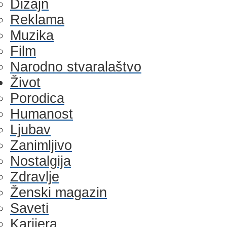
Dizajn
Reklama
Muzika
Film
Narodno stvaralaštvo
Život
Porodica
Humanost
Ljubav
Zanimljivo
Nostalgija
Zdravlje
Ženski magazin
Saveti
Karijera