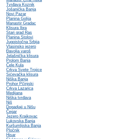
Tvrđava Koznik
Jošanička Banja
Novi Pazar
Planina Golija
Manastir Gradac
Klisura Ibra
Stari grad Ras
Planina Stolovi
Jugoistočna Srbija
Vlasinsko jezero
Đavolja varoš
Jelašnička klisura
Prolom Banja
Ćele Kula
Crkva Svete Trojice
Sićevačka klisura
Niška Banja
Prohor Pčinjski
Crkva Lazarica
Medijana
Niška tvrđava
Niš
Dogadjaji u Nišu
Čegar
Jezero Krajkovac
Lukovska Banja
Kuršumlijska Banja
Pločnik
Hisar