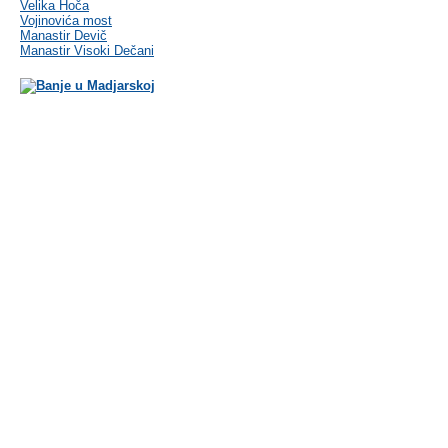
Velika Hoča
Vojinovića most
Manastir Devič
Manastir Visoki Dečani