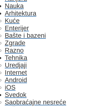
Nauka
Arhitektura
Kuće
Enterijer
Bašte i bazeni
Zgrade
Razno
Tehnika
Uredjaji
Internet
Android
iOS
Svedok
Saobraćajne nesreće