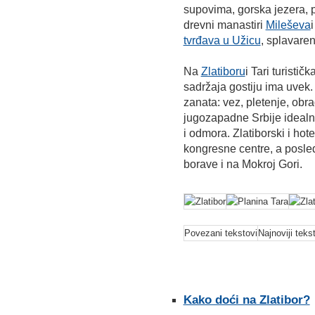
supovima, gorska jezera,
drevni manastiri
Mileševa
tvrđava u Užicu
, splavaren
Na
Zlatiboru
i Tari turistič
sadržaja gostiju ima uvek.
zanata: vez, pletenje, obra
jugozapadne Srbije idealn
i odmora. Zlatiborski i hot
kongresne centre, a posle
borave i na Mokroj Gori.
Povezani tekstovi
Najnoviji teks
Kako doći na Zlatibor?