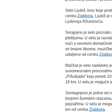
Selo Ljubiš, kroz koje prot
centra
Zlatibora
. Ljubiš j
Ljubivoja Ršumovića.
Sirogojno je selo poznato
pletiljama. U selu je razv
naći u seoskim domaćinstv
se brojne likovne, muzičke
udaljeno od centra
Zlatibo
Mačkat je selo nadaleko 
suvomesnatim proizvodima
„Pršutijada“ koju poseti 1
16 km. U selu je moguće p
Semegnjevo je jedno od n
brojnim šumskim stazama, 
pejzažima. U selu je mogu
km od centra
Zlatibora
.