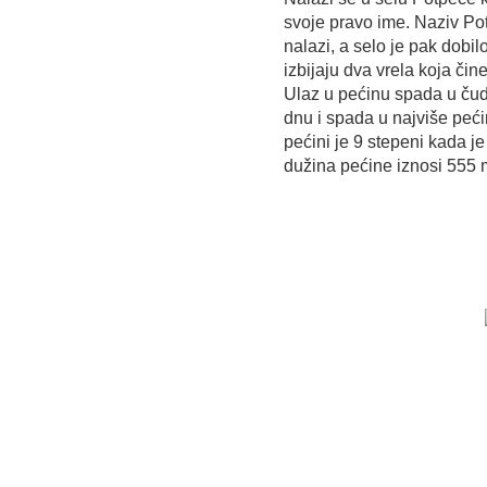
svoje pravo ime. Naziv Po
nalazi, a selo je pak dobil
izbijaju dva vrela koja či
Ulaz u pećinu spada u čudo
dnu i spada u najviše peć
pećini je 9 stepeni kada j
dužina pećine iznosi 555 