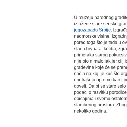
U muzeju narodnog graditel
izložene stare seoske gra
jugozapadu Srbije
. Izgra
nadmorske visine. Izgradn
pored toga što je tada u o
starih brvnara, koliba, zgra
primeraka starog pokućstva
nije bio nimalo lak jer cil
građevine koje će se prenet
način na koji je kućište or
unutrašnju opremu kao i pr
doveli. Da bi se staro selo
podaci o razvitku porodic
običajima i svemu ostalom 
stambenog prostora. Zbog 
nekoliko godina.