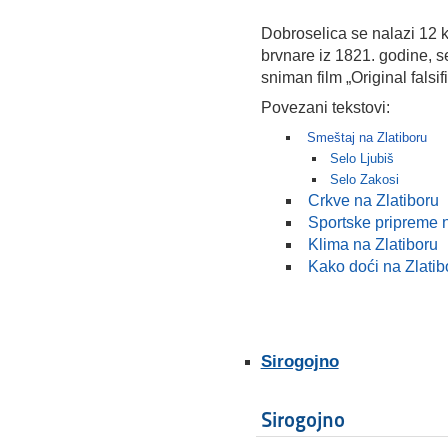
Dobroselica se nalazi 12 
brvnare iz 1821. godine, s
sniman film „Original falsifi
Povezani tekstovi:
Smeštaj na Zlatiboru
Selo Ljubiš
Selo Zakosi
Crkve na Zlatiboru
Sportske pripreme n
Klima na Zlatiboru
Kako doći na Zlatib
Sirogojno
Sirogojno