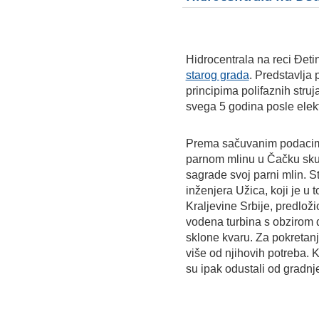
Hidrocentrala na reci Đet
starog grada
. Predstavlja 
principima polifaznih struj
svega 5 godina posle elekt
Prema sačuvanim podacima,
parnom mlinu u Čačku skup
sagrade svoj parni mlin. 
inženjera Užica, koji je u 
Kraljevine Srbije, predloži
vodena turbina s obzirom 
sklone kvaru. Za pokretanj
više od njihovih potreba. K
su ipak odustali od gradnj