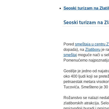
Seoski turizam na Zlati
Seoski turizam na Zl
Pored
smeštaja u centru Z
dopada), na
Zlatiboru
je ra
smeštaj
moguće naći u sel
Pomenućemo najpoznatija s
Gostilje je jedno od najatr
oko 400 ljudi koji se pret
petnaestak metara visok
Tucovića. Smešteno je 30
Rožanstvo se nalazi neda
zlatiborskih atrakcija. Se
proizvodnji buradi i proizv