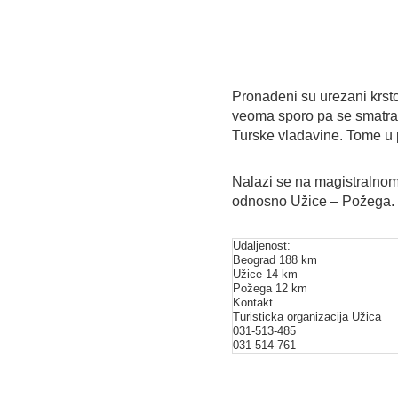
Pronađeni su urezani krstov
veoma sporo pa se smatra d
Turske vladavine. Tome u p
Nalazi se na magistralno
odnosno Užice – Požega.
Udaljenost:
Beograd 188 km
Užice 14 km
Požega 12 km
Kontakt
Turisticka organizacija Uži
031-513-485
031-514-761