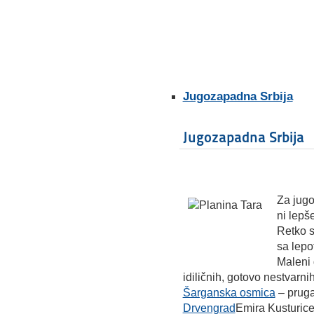
Jugozapadna Srbija
Jugozapadna Srbija
Za jug
ni lepše
Retko s
sa lepo
Maleni 
idiličnih, gotovo nestvarn
Šarganska osmica
– pruga
Drvengrad
Emira Kusturice