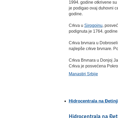
1994. godine otkrivene su 
je podigao ovaj duhovni ce
godine.
Crkva u
Sirogojnu
, posveć
podignuta je 1764. godine
Crkva brvnara u Dobroseli
najlepše crkve brvnare. Po
Crkva Brvnara u Donjoj Ja
Crkva je posvećena Pokro
Manastiri Srbije
Hidrocentrala na Đetinj
Hidrocentrala na Đeti