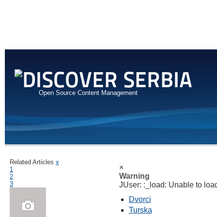
Open Source Content Management
Related Articles
x
×
1
Warning
2
3
JUser: :_load: Unable to load
Dvorci
Turska