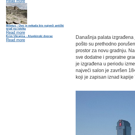
Read more
Miletus - Ovo je nekada bio najveći antički
grad na istoku
Read more
Krim Ukrajina - Alupkinski dvorac
Današnja palata izgrađena 
Read more
pošto su prethodno porušene
prostor za novu gradnju. Na 
sve dodatne i propratne gr
je izgrađena u periodu izme
najveći salon je završen 18
koji je zapisan iznad kapije