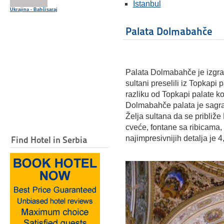
Istanbul
Ukrajina - Bahčisaraj
Palata Dolmabahče
Palata Dolmabahče je izgr
sultani preselili iz Topkapi 
razliku od Topkapi palate ko
Dolmabahče palata je sagr
Želja sultana da se približe
cveće, fontane sa ribicama,
najimpresivnijih detalja je 4
Find Hotel in Serbia