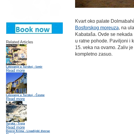
Kvart oko palate Dolmabahče
Bosforskog moreuza
, na u
Kabataša. Ovde se nekada s
u ratne pohode. Paviljoni i 
Related Articles
15. veka na ovamo. Zaliv j
kompletno zasuo.
Letovanje u Turskoj - Izmir
Read more
Letovanje u Turskoj - Česme
Read more
Turska - Troja
Read more
Dvorci Krima - Livadijski dvorac