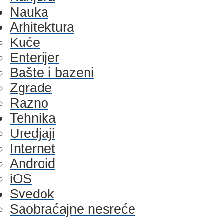
Nauka
Arhitektura
Kuće
Enterijer
Bašte i bazeni
Zgrade
Razno
Tehnika
Uredjaji
Internet
Android
iOS
Svedok
Saobraćajne nesreće