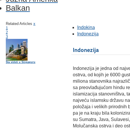
Balkan
Related Articles
x
Indokina
1
2
Indonezija
3
Indonezija
Šta videti u Singapuru
Indonezija je jedna od najv
ostrva, od kojih je 6000 gu
miliona stanovnika najrazliči
sa preovlađujućom hindu rel
islamizacija stanovništva, 
najveću islamsku državu n
položaja i velikih prirodnih 
pa je na kraju bila kolonizi
su Sumatra, Java, Sulavesi,
Molučanska ostrva i deo os