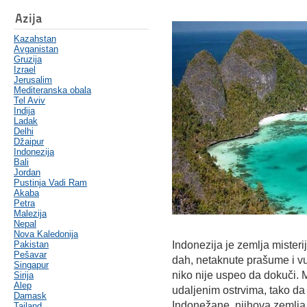
Azija
Kazahstan
Avganistan
Gruzija
Izrael
Jerusalim
Mediteranska obala
Tel Aviv
Indija
Ladak
Delhi
Džaipur
Indonezija
Bali
Jordan
Pustinja Vadi Ram
Akaba
Petra
Malezija
Nepal
Nova Kaledonija
Pakistan
Indonezija je zemlja misteri
Pešavar
dah, netaknute prašume i vu
Singapur
niko nije uspeo da dokuči. 
Sirija
Alep
udaljenim ostrvima, tako da 
Damask
Indonežane, njihova zemlja
Tajland