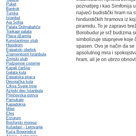
Puket
poznatijeg i kao Simfonija 
Bankok
najveći budistički hram na 
Turska
Istanbul
hinduističkih hramova iz koji
Aja Sofija
piramidu. To je zapravo br
Palata Dolmabahče
Topkapi palata
Borobudur je srž budizma 
Plava džamija
simbolizuje stupnjeve koje č
Konstantinov stub
Hipodrom
spasen. Ovo je način da se p
Egipatski obelisk
apsolutnog mira i spokojstva
Znamenitosti Istanbula
Zmijski stub
hram, ali je on ubrzo obnov
Podzemne cisterne
Kapali čaršija
Galata kula
Egipatska pijaca
Devojačka kula
Crkva Svete Irine
Azijski deo Istanbula
Prinčevska ostrva
Pamukale
Kapadokija
Milet
Efes
Erzurum
Bosforski moreuz
Кušadasi - Letovanje
Kuća Bogorodice