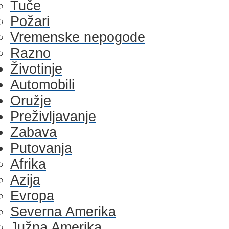
Tuče
Požari
Vremenske nepogode
Razno
Životinje
Automobili
Oružje
Preživljavanje
Zabava
Putovanja
Afrika
Azija
Evropa
Severna Amerika
Južna Amerika