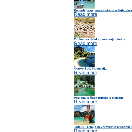
Pogledajte najlepse ostrvo na Tajlandu -
Read more
Zanimljiva daleka putovanja - Indija
Read more
Ostrvo Bali, Indonezija
Read more
Pogledajte čuda prirode u Maleziji
Read more
Tajland - zemlja neverovatnih prirodnih 
Read more