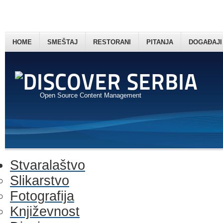
HOME
SMEŠTAJ
RESTORANI
PITANJA
DOGAĐAJI
Open Source Content Management
Stvaralaštvo
Slikarstvo
Fotografija
Književnost