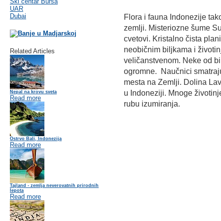
Ski centar Bursa
UAR
Dubai
Flora i fauna Indonezije tak
zemlji. Misteriozne šume Su
cvetovi. Kristalno čista pla
neobičnim biljkama i životin
Related Articles
veličanstvenom. Neke od bi
ogromne. Naučnici smatraj
mesta na Zemlji. Dolina Lavan
u Indoneziji. Mnoge životin
Nepal na krovu sveta
Read more
rubu izumiranja.
Ostrvo Bali, Indonezija
Read more
Tajland - zemlja neverovatnih prirodnih
lepota
Read more