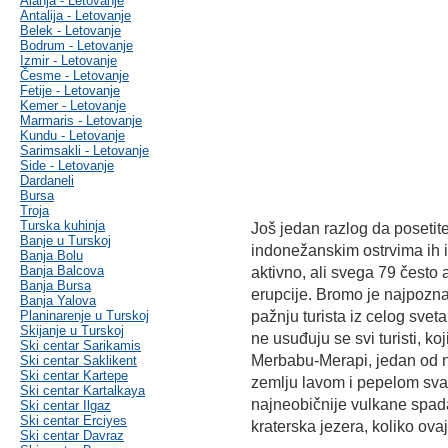
Alanja - Letovanje
Antalija - Letovanje
Belek - Letovanje
Bodrum - Letovanje
Izmir - Letovanje
Česme - Letovanje
Fetije - Letovanje
Kemer - Letovanje
Marmaris - Letovanje
Kundu - Letovanje
Sarimsakli - Letovanje
Side - Letovanje
Dardaneli
Bursa
Troja
Turska kuhinja
Još jedan razlog da posetite
Banje u Turskoj
indonežanskim ostrvima ih i
Banja Bolu
Banja Balcova
aktivno, ali svega 79 često
Banja Bursa
erupcije. Bromo je najpoznati
Banja Yalova
Planinarenje u Turskoj
pažnju turista iz celog svet
Skijanje u Turskoj
ne usuđuju se svi turisti, ko
Ski centar Sarikamis
Merbabu-Merapi, jedan od na
Ski centar Saklikent
Ski centar Kartepe
zemlju lavom i pepelom sva
Ski centar Kartalkaya
najneobičnije vulkane spada
Ski centar Ilgaz
Ski centar Erciyes
kraterska jezera, koliko ova
Ski centar Davraz