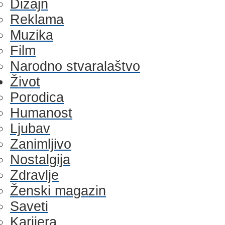
Dizajn
Reklama
Muzika
Film
Narodno stvaralaštvo
Život
Porodica
Humanost
Ljubav
Zanimljivo
Nostalgija
Zdravlje
Ženski magazin
Saveti
Karijera