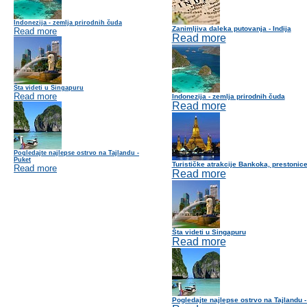
Indonezija - zemlja prirodnih čuda
Zanimljiva daleka putovanja - Indija
Read more
Read more
Šta videti u Singapuru
Read more
Indonezija - zemlja prirodnih čuda
Read more
Pogledajte najlepse ostrvo na Tajlandu -
Puket
Turističke atrakcije Bankoka, prestonic
Read more
Read more
Šta videti u Singapuru
Read more
Pogledajte najlepse ostrvo na Tajlandu -