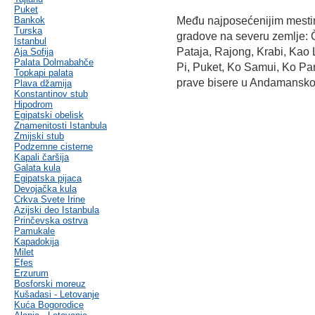
Puket
Bankok
Među najposećenijim mesti
Turska
gradove na severu zemlje: Č
Istanbul
Pataja, Rajong, Krabi, Kao 
Aja Sofija
Palata Dolmabahče
Pi, Puket, Ko Samui, Ko Pa
Topkapi palata
prave bisere u Andamansko
Plava džamija
Konstantinov stub
Hipodrom
Egipatski obelisk
Znamenitosti Istanbula
Zmijski stub
Podzemne cisterne
Kapali čaršija
Galata kula
Egipatska pijaca
Devojačka kula
Crkva Svete Irine
Azijski deo Istanbula
Prinčevska ostrva
Pamukale
Kapadokija
Milet
Efes
Erzurum
Bosforski moreuz
Кušadasi - Letovanje
Kuća Bogorodice