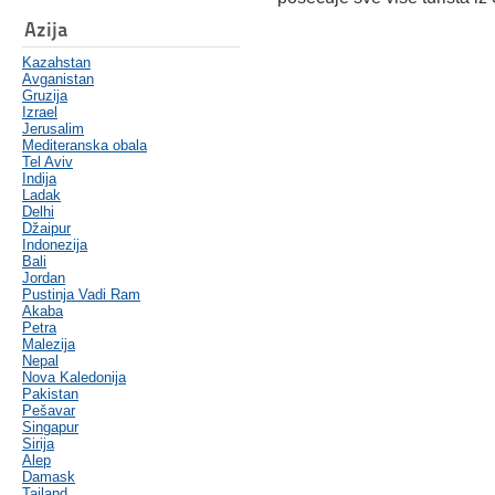
Azija
Kazahstan
Avganistan
Gruzija
Izrael
Jerusalim
Mediteranska obala
Tel Aviv
Indija
Ladak
Delhi
Džaipur
Indonezija
Bali
Jordan
Pustinja Vadi Ram
Akaba
Petra
Malezija
Nepal
Nova Kaledonija
Pakistan
Pešavar
Singapur
Sirija
Alep
Damask
Tajland