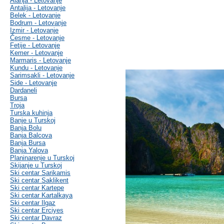
Alanja - Letovanje
Antalija - Letovanje
Belek - Letovanje
Bodrum - Letovanje
Izmir - Letovanje
Česme - Letovanje
Fetije - Letovanje
Kemer - Letovanje
Marmaris - Letovanje
Kundu - Letovanje
Sarimsakli - Letovanje
Side - Letovanje
Dardaneli
Bursa
Troja
Turska kuhinja
Banje u Turskoj
Banja Bolu
Banja Balcova
Banja Bursa
Banja Yalova
Planinarenje u Turskoj
Skijanje u Turskoj
Ski centar Sarikamis
Ski centar Saklikent
Ski centar Kartepe
Ski centar Kartalkaya
Ski centar Ilgaz
Ski centar Erciyes
Ski centar Davraz