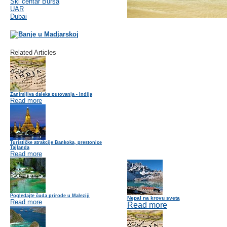
Ski centar Bursa
UAR
Dubai
Related Articles
Zanimljiva daleka putovanja - Indija
Read more
Turističke atrakcije Bankoka, prestonice
Tajlanda
Read more
Pogledajte čuda prirode u Maleziji
Nepal na krovu sveta
Read more
Read more