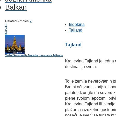
Balkan
Related Articles
x
Indokina
1
2
Tajland
3
Tajland
Turističke atrakcije Bankoka, prestonice Tajlanda
Kraljevina Tajland je jedna o
destinacija sveta.
To je zemlja neverovatnih pri
Brojni očuvani istorijski sp
palate, džungle na severu z
plene svojom lepotom i privla
Kraljevina Tajland ili zeml
plažama i izuzetno gostopri
posećuje sve više turista iz 