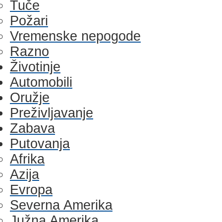
Tuče
Požari
Vremenske nepogode
Razno
Životinje
Automobili
Oružje
Preživljavanje
Zabava
Putovanja
Afrika
Azija
Evropa
Severna Amerika
Južna Amerika