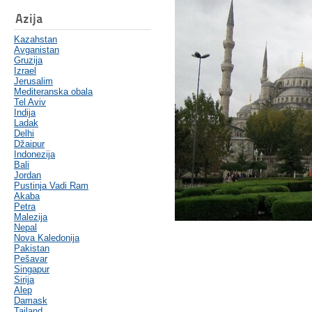
Azija
Kazahstan
Avganistan
Gruzija
Izrael
Jerusalim
Mediteranska obala
Tel Aviv
Indija
Ladak
Delhi
Džaipur
Indonezija
Bali
Jordan
Pustinja Vadi Ram
Akaba
Petra
Malezija
Nepal
Nova Kaledonija
Pakistan
Pešavar
Singapur
Sirija
Alep
Damask
Tajland