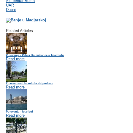
Ski centar Bursa
UAR
Dubai
Related Articles
Putovanja - Palata Dolmabahče u Istanbulu
Read more
Znamenitosti Istanbula - Hipodrom
Read more
Putovanja - Istanbul
Read more