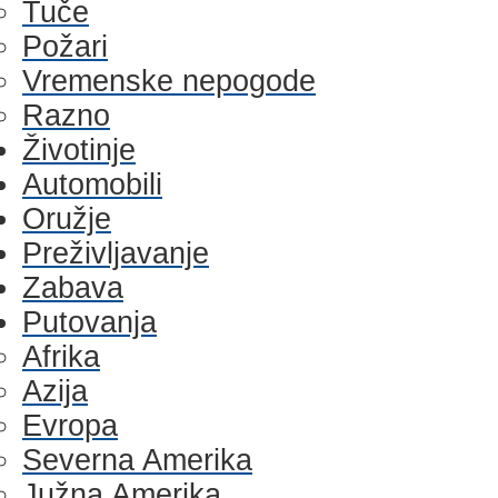
Tuče
Požari
Vremenske nepogode
Razno
Životinje
Automobili
Oružje
Preživljavanje
Zabava
Putovanja
Afrika
Azija
Evropa
Severna Amerika
Južna Amerika