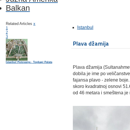
Balkan
Related Articles
x
Istanbul
1
2
3
Plava džamija
Istanbul Putovanja - Topkapi Palata
Plava džamija (Sultanahmet
dobila je ime po veličanstv
fajansa plavo - zelene boje
skoro kvadratnoj osnovi 51.
od 46 metara i smeštena je 