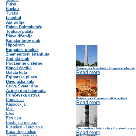
Puket
Bankok
Turska
Istanbul
Aja Sofija
Palata Dolmabahče
Topkapi palata
Plava džamija
Konstantinov stub
Hipodrom
Egipatski obelisk
Znamenitosti Istanbula
Zmijski stub
Podzemne cisterne
Kapali čaršija
Spomenici Istanbula - Egipatski obelisk
Read more
Galata kula
Egipatska pijaca
Devojačka kula
Crkva Svete Irine
Azijski deo Istanbula
Prinčevska ostrva
Putovanja - Znamenitosti Istanbula
Pamukale
Read more
Kapadokija
Milet
Efes
Erzurum
Bosforski moreuz
Кušadasi - Letovanje
Znamenitosti Istanbula - Konstantinov s
Kuća Bogorodice
Read more