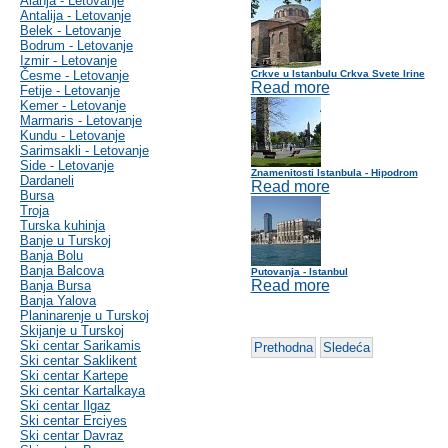
Alanja - Letovanje
Antalija - Letovanje
Belek - Letovanje
Bodrum - Letovanje
Izmir - Letovanje
Česme - Letovanje
Crkve u Istanbulu Crkva Svete Irine
Read more
Fetije - Letovanje
Kemer - Letovanje
Marmaris - Letovanje
Kundu - Letovanje
Sarimsakli - Letovanje
Side - Letovanje
Znamenitosti Istanbula - Hipodrom
Dardaneli
Read more
Bursa
Troja
Turska kuhinja
Banje u Turskoj
Banja Bolu
Banja Balcova
Putovanja - Istanbul
Read more
Banja Bursa
Banja Yalova
Planinarenje u Turskoj
Skijanje u Turskoj
Ski centar Sarikamis
Prethodna
Sledeća
Ski centar Saklikent
Ski centar Kartepe
Ski centar Kartalkaya
Ski centar Ilgaz
Ski centar Erciyes
Ski centar Davraz