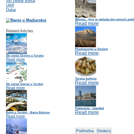
Ski centar Bursa
UAR
Dubai
Miletus - Ovo je nekada bio najveći anti
Read more
Related Articles
Planinarenje u Turskoj
Read more
Ski centar Erciyes u Turskoj
Read more
Turska kuhinja
Read more
Ski centar Davraz u Turskoj
Read more
Putovanja - Istanbul
Read more
Banje u Turskoj - Banja Balcova
Read more
Prethodna
Sledeća