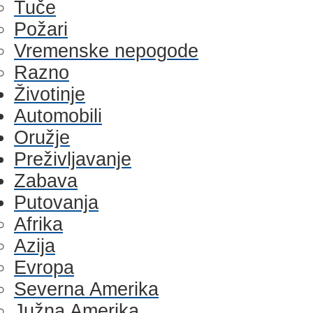
Tuče
Požari
Vremenske nepogode
Razno
Životinje
Automobili
Oružje
Preživljavanje
Zabava
Putovanja
Afrika
Azija
Evropa
Severna Amerika
Južna Amerika