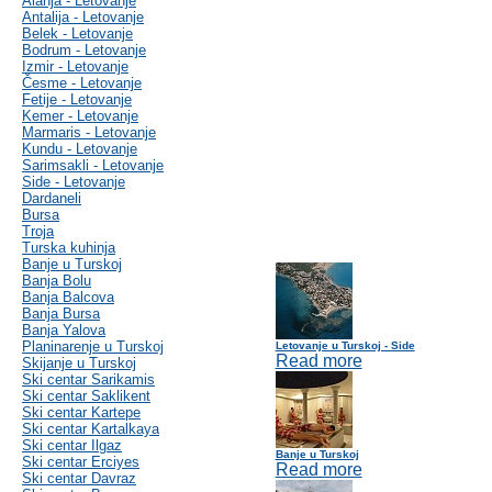
Alanja - Letovanje
Antalija - Letovanje
Belek - Letovanje
Bodrum - Letovanje
Izmir - Letovanje
Česme - Letovanje
Fetije - Letovanje
Kemer - Letovanje
Marmaris - Letovanje
Kundu - Letovanje
Sarimsakli - Letovanje
Side - Letovanje
Dardaneli
Bursa
Troja
Turska kuhinja
Banje u Turskoj
Banja Bolu
Banja Balcova
Banja Bursa
Banja Yalova
Planinarenje u Turskoj
Letovanje u Turskoj - Side
Read more
Skijanje u Turskoj
Ski centar Sarikamis
Ski centar Saklikent
Ski centar Kartepe
Ski centar Kartalkaya
Ski centar Ilgaz
Banje u Turskoj
Ski centar Erciyes
Read more
Ski centar Davraz