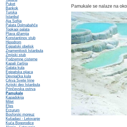
Puket
Pamukale se nalaze na oko
Bankok
Turska
Istanbul
Aja Sofija
Palata Dolmabahče
Topkapi palata
Plava džamija
Konstantinov stub
Hipodrom
Egipatski obelisk
Znamenitosti Istanbula
Zmijski stub
Podzemne cisterne
Kapali čaršija
Galata kula
Egipatska pijaca
Devojačka kula
Crkva Svete Irine
Azijski deo Istanbula
Prinčevska ostrva
Pamukale
Kapadokija
Milet
Efes
Erzurum
Bosforski moreuz
Кušadasi - Letovanje
Kuća Bogorodice