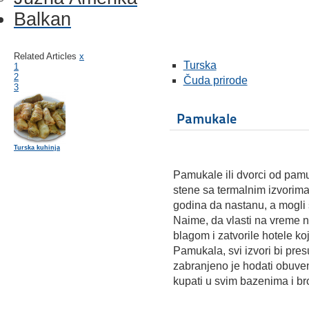
Balkan
Related Articles
x
Turska
1
2
Čuda prirode
3
Pamukale
Turska kuhinja
Pamukale ili dvorci od pam
stene sa termalnim izvorima
godina da nastanu, a mogli
Naime, da vlasti na vreme 
blagom i zatvorile hotele koj
Pamukala, svi izvori bi presu
zabranjeno je hodati obuve
kupati u svim bazenima i bro