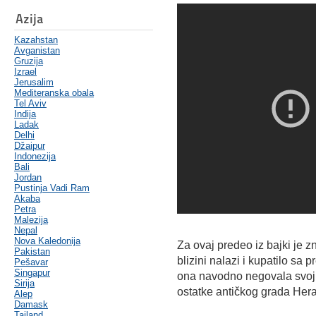
Azija
Kazahstan
Avganistan
Gruzija
Izrael
Jerusalim
Mediteranska obala
Tel Aviv
Indija
Ladak
Delhi
Džaipur
Indonezija
Bali
Jordan
Pustinja Vadi Ram
Akaba
Petra
Malezija
Nepal
Nova Kaledonija
Za ovaj predeo iz bajki je z
Pakistan
blizini nalazi i kupatilo s
Pešavar
Singapur
ona navodno negovala svoju 
Sirija
ostatke antičkog grada Hera
Alep
Damask
Tajland