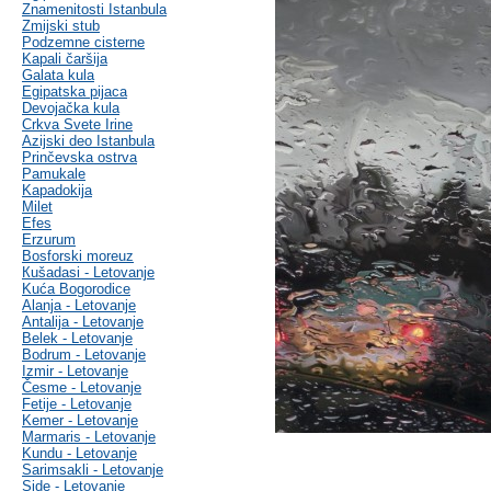
Znamenitosti Istanbula
Zmijski stub
Podzemne cisterne
Kapali čaršija
Galata kula
Egipatska pijaca
Devojačka kula
Crkva Svete Irine
Azijski deo Istanbula
Prinčevska ostrva
Pamukale
Kapadokija
Milet
Efes
Erzurum
Bosforski moreuz
Кušadasi - Letovanje
Kuća Bogorodice
Alanja - Letovanje
Antalija - Letovanje
Belek - Letovanje
Bodrum - Letovanje
Izmir - Letovanje
Česme - Letovanje
Fetije - Letovanje
Kemer - Letovanje
Marmaris - Letovanje
Kundu - Letovanje
Sarimsakli - Letovanje
Side - Letovanje