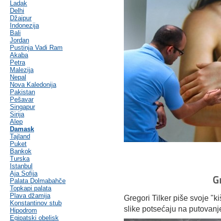
Ladak
Delhi
Džaipur
Indonezija
Bali
Jordan
Pustinja Vadi Ram
Akaba
Petra
Malezija
Nepal
Nova Kaledonija
Pakistan
Pešavar
Singapur
Sirija
Alep
Damask
Tajland
Puket
Bankok
Turska
Istanbul
Aja Sofija
G
Palata Dolmabahče
Topkapi palata
Plava džamija
Gregori Tilker piše svoje "
Konstantinov stub
slike potsećaju na putovan
Hipodrom
Egipatski obelisk