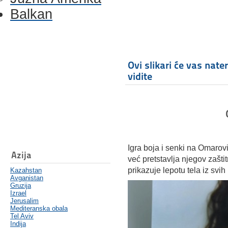
Balkan
Ovi slikari će vas nate
vidite
Igra boja i senki na Omarov
Azija
već pretstavlja njegov zašt
prikazuje lepotu tela iz svih
Kazahstan
Avganistan
Gruzija
Izrael
Jerusalim
Mediteranska obala
Tel Aviv
Indija