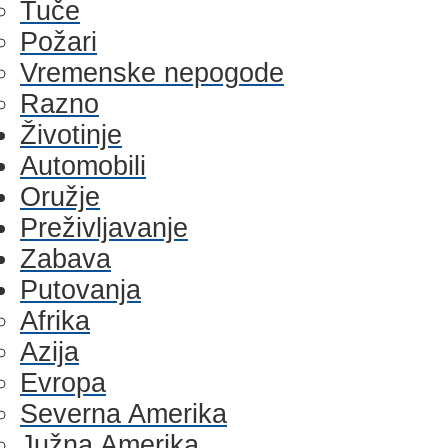
Tuče
Požari
Vremenske nepogode
Razno
Životinje
Automobili
Oružje
Preživljavanje
Zabava
Putovanja
Afrika
Azija
Evropa
Severna Amerika
Južna Amerika