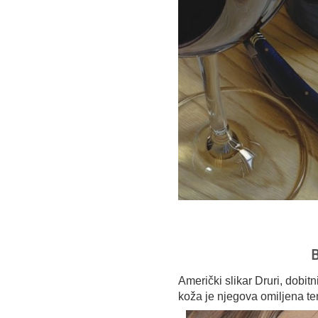
B
Američki slikar Druri, dobit
koža je njegova omiljena t