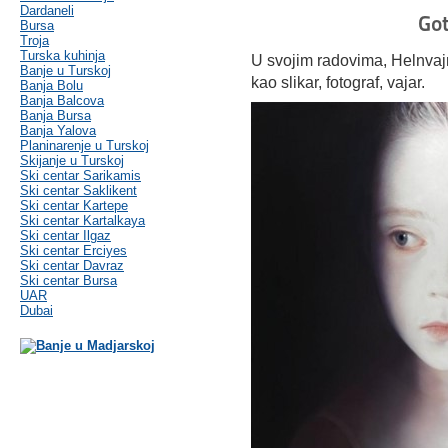
Dardaneli
Got
Bursa
Troja
Turska kuhinja
U svojim radovima, Helnvajn
Banje u Turskoj
kao slikar, fotograf, vajar.
Banja Bolu
Banja Balcova
Banja Bursa
Banja Yalova
Planinarenje u Turskoj
Skijanje u Turskoj
Ski centar Sarikamis
Ski centar Saklikent
Ski centar Kartepe
Ski centar Kartalkaya
Ski centar Ilgaz
Ski centar Erciyes
Ski centar Davraz
Ski centar Bursa
UAR
Dubai