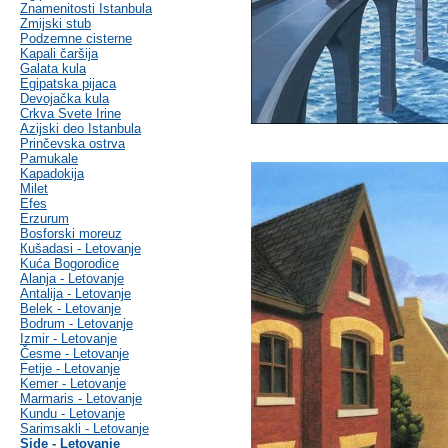
Znamenitosti Istanbula
Zmijski stub
Podzemne cisterne
Kapali čaršija
Galata kula
Egipatska pijaca
Devojačka kula
Crkva Svete Irine
Azijski deo Istanbula
Prinčevska ostrva
Pamukale
Kapadokija
Milet
Efes
Erzurum
Bosforski moreuz
Кušadasi - Letovanje
Kuća Bogorodice
Alanja - Letovanje
Antalija - Letovanje
Belek - Letovanje
Bodrum - Letovanje
Izmir - Letovanje
Česme - Letovanje
Fetije - Letovanje
Kemer - Letovanje
Marmaris - Letovanje
Kundu - Letovanje
Sarimsakli - Letovanje
Side - Letovanje