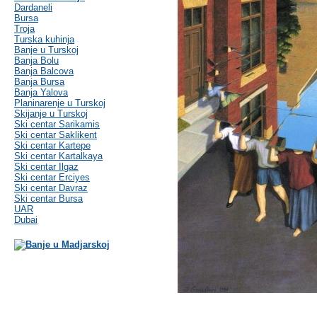
Dardaneli
Bursa
Troja
Turska kuhinja
Banje u Turskoj
Banja Bolu
Banja Balcova
Banja Bursa
Banja Yalova
Planinarenje u Turskoj
Skijanje u Turskoj
Ski centar Sarikamis
Ski centar Saklikent
Ski centar Kartepe
Ski centar Kartalkaya
Ski centar Ilgaz
Ski centar Erciyes
Ski centar Davraz
Ski centar Bursa
UAR
Dubai