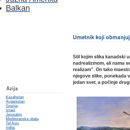
Balkan
Umetnik koji obmanjuj
Stil kojim slika kanadski
nadrealizmom, ali nama se
realizam". On tako maestral
njegove slike, ponekada 
jedan svet, a počinje drugi
Azija
Kazahstan
Avganistan
Gruzija
Izrael
Jerusalim
Mediteranska obala
Tel Aviv
Indija