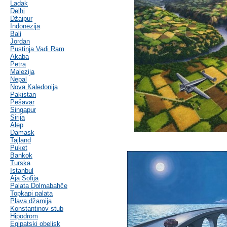
Ladak
Delhi
Džaipur
Indonezija
Bali
Jordan
Pustinja Vadi Ram
Akaba
Petra
Malezija
Nepal
Nova Kaledonija
Pakistan
Pešavar
Singapur
Sirija
Alep
Damask
Tajland
Puket
Bankok
Turska
Istanbul
Aja Sofija
Palata Dolmabahče
Topkapi palata
Plava džamija
Konstantinov stub
Hipodrom
Egipatski obelisk