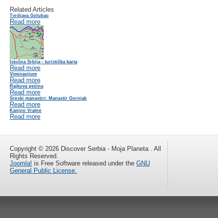
Related Articles
Tvrdjava Golubac
Read more
Istočna Srbija - turistička karta
Read more
Viminacijum
Read more
Rajkova pećina
Read more
Srpski manastiri: Manastir Gornjak
Read more
Kanjon Vratne
Read more
Copyright © 2026 Discover Serbia - Moja Planeta . All
Rights Reserved.
Joomla!
is Free Software released under the
GNU
General Public License.