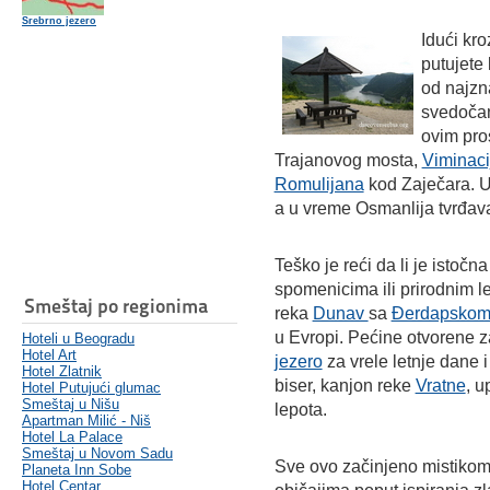
Srebrno jezero
Idući kro
putujete
od najzna
svedočan
ovim pro
Trajanovog mosta,
Viminac
Romulijana
kod Zaječara. U
a u vreme Osmanlija tvrđa
Teško je reći da li je istočna
spomenicima ili prirodnim 
Smeštaj po regionima
reka
Dunav
sa
Đerdapskom 
u Evropi. Pećine otvorene za
Hoteli u Beogradu
Hotel Art
jezero
za vrele letnje dane 
Hotel Zlatnik
biser, kanjon reke
Vratne
, u
Hotel Putujući glumac
Smeštaj u Nišu
lepota.
Apartman Milić - Niš
Hotel La Palace
Smeštaj u Novom Sadu
Sve ovo začinjeno mistikom
Planeta Inn Sobe
Hotel Centar