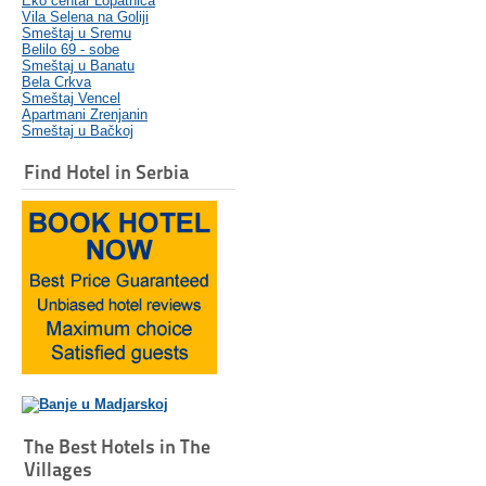
Eko centar Lopatnica
Vila Selena na Goliji
Smeštaj u Sremu
Belilo 69 - sobe
Smeštaj u Banatu
Bela Crkva
Smeštaj Vencel
Apartmani Zrenjanin
Smeštaj u Bačkoj
Find Hotel in Serbia
The Best Hotels in The
Villages