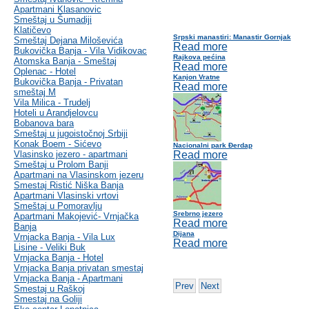
Apartmani Klasanovic
Smeštaj u Šumadiji
Klatičevo
Srpski manastiri: Manastir Gornjak
Smeštaj Dejana Miloševića
Read more
Bukovička Banja - Vila Vidikovac
Rajkova pećina
Atomska Banja - Smeštaj
Read more
Oplenac - Hotel
Kanjon Vratne
Bukovička Banja - Privatan
Read more
smeštaj M
Vila Milica - Trudelj
Hoteli u Arandjelovcu
Bobanova bara
Smeštaj u jugoistočnoj Srbiji
Konak Boem - Sićevo
Nacionalni park Đerdap
Vlasinsko jezero - apartmani
Read more
Smeštaj u Prolom Banji
Apartmani na Vlasinskom jezeru
Smestaj Ristić Niška Banja
Apartmani Vlasinski vrtovi
Smeštaj u Pomoravlju
Srebrno jezero
Apartmani Makojević- Vrnjačka
Read more
Banja
Dijana
Vrnjacka Banja - Vila Lux
Read more
Lisine - Veliki Buk
Vrnjacka Banja - Hotel
Vrnjacka Banja privatan smestaj
Vrnjacka Banja - Apartmani
Prev
Next
Smestaj u Raškoj
Smestaj na Goliji