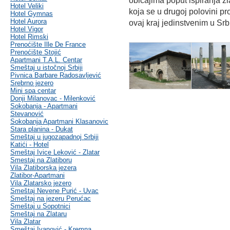
običajima poput ispiranja z
Hotel Veliki
koja se u drugoj polovini pr
Hotel Gymnas
Hotel Aurora
ovaj kraj jedinstvenim u Srbij
Hotel Vigor
Hotel Rimski
Prenoćište Ille De France
Prenoćište Stojić
Apartmani T.A.L. Centar
Smeštaj u istočnoj Srbiji
Pivnica Barbare Radosavljević
Srebrno jezero
Mini spa centar
Donji Milanovac - Milenković
Sokobanja - Apartmani
Stevanović
Sokobanja Apartmani Klasanovic
Stara planina - Dukat
Smeštaj u jugozapadnoj Srbiji
Katići - Hotel
Smeštaj Ivice Leković - Zlatar
Smestaj na Zlatiboru
Vila Zlatiborska jezera
Zlatibor-Apartmani
Vila Zlatarsko jezero
Smeštaj Nevene Purić - Uvac
Smeštaj na jezeru Perućac
Smeštaj u Sopotnici
Smeštaj na Zlataru
Vila Zlatar
Smeštaj Ivanović - Kremna