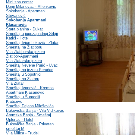
Mini spa centar
Donji Milanovac - Milenković
Sokobanja - Apartmani
Stevanović
Sokobanja Apartmani
Klasanovic
Stara planina - Dukat
Smeštaj u jugozapadnoj Srbiji
Katići - Hotel
Smeštaj Ivice Leković - Zlatar
Smestaj na Zlatiboru
Vila Zlatiborska jezera
Zlatibor-Apartmani
Vila Zlatarsko jezero
Smeštaj Nevene Purić - Uvac
Smeštaj na jezeru Perućac
Smeštaj u Sopotnici
Smeštaj na Zlataru
Vila Zlatar
Smeštaj Ivanović - Kremna
Apartmani Klasanovic
Smeštaj u Šumadiji
Klatičevo
Smeštaj Dejana Miloševića
Bukovička Banja - Vila Vidikovac
Atomska Banja - Smeštaj
Oplenac - Hotel
Bukovička Banja - Privatan
smeštaj M
Vila Milica - Trudelj