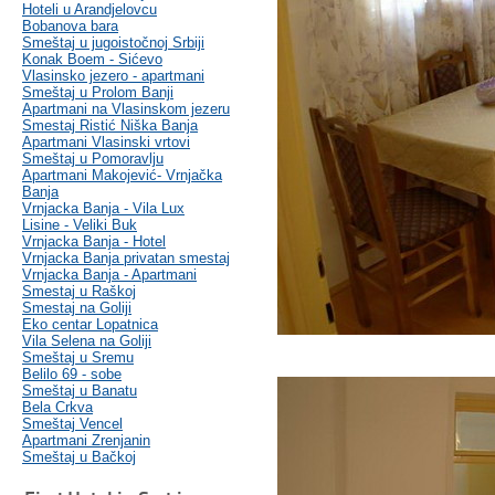
Hoteli u Arandjelovcu
Bobanova bara
Smeštaj u jugoistočnoj Srbiji
Konak Boem - Sićevo
Vlasinsko jezero - apartmani
Smeštaj u Prolom Banji
Apartmani na Vlasinskom jezeru
Smestaj Ristić Niška Banja
Apartmani Vlasinski vrtovi
Smeštaj u Pomoravlju
Apartmani Makojević- Vrnjačka
Banja
Vrnjacka Banja - Vila Lux
Lisine - Veliki Buk
Vrnjacka Banja - Hotel
Vrnjacka Banja privatan smestaj
Vrnjacka Banja - Apartmani
Smestaj u Raškoj
Smestaj na Goliji
Eko centar Lopatnica
Vila Selena na Goliji
Smeštaj u Sremu
Belilo 69 - sobe
Smeštaj u Banatu
Bela Crkva
Smeštaj Vencel
Apartmani Zrenjanin
Smeštaj u Bačkoj