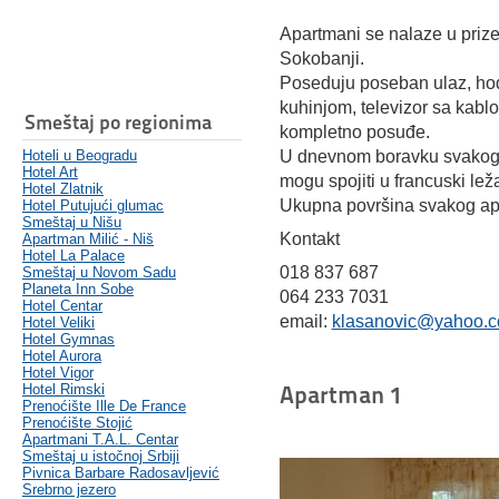
Apartmani se nalaze u priz
Sokobanji.
Poseduju poseban ulaz, hodni
kuhinjom, televizor sa kablo
Smeštaj po regionima
kompletno posuđe.
Hoteli u Beogradu
U dnevnom boravku svakog a
Hotel Art
mogu spojiti u francuski leža
Hotel Zlatnik
Ukupna površina svakog ap
Hotel Putujući glumac
Smeštaj u Nišu
Kontakt
Apartman Milić - Niš
Hotel La Palace
018 837 687
Smeštaj u Novom Sadu
Planeta Inn Sobe
064 233 7031
Hotel Centar
email:
klasanovic@yahoo.c
Hotel Veliki
Hotel Gymnas
Hotel Aurora
Hotel Vigor
Apartman 1
Hotel Rimski
Prenoćište Ille De France
Prenoćište Stojić
Apartmani T.A.L. Centar
Smeštaj u istočnoj Srbiji
Pivnica Barbare Radosavljević
Srebrno jezero