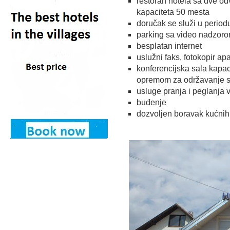
restoran hotela sa dve od
kapaciteta 50 mesta
doručak se služi u period
parking sa video nadzor
besplatan internet
uslužni faks, fotokopir apa
konferencijska sala kapa
opremom za održavanje s
usluge pranja i peglanja 
buđenje
dozvoljen boravak kućnih