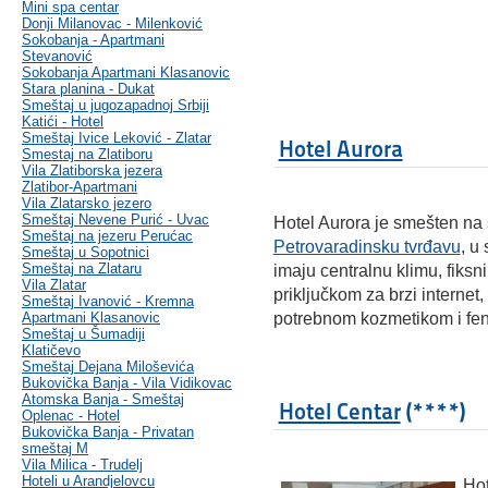
Mini spa centar
Donji Milanovac - Milenković
Sokobanja - Apartmani
Stevanović
Sokobanja Apartmani Klasanovic
Stara planina - Dukat
Smeštaj u jugozapadnoj Srbiji
Katići - Hotel
Smeštaj Ivice Leković - Zlatar
Hotel Aurora
Smestaj na Zlatiboru
Vila Zlatiborska jezera
Zlatibor-Apartmani
Vila Zlatarsko jezero
Smeštaj Nevene Purić - Uvac
Hotel Aurora je smešten na
Smeštaj na jezeru Perućac
Petrovaradinsku tvrđavu
, u
Smeštaj u Sopotnici
Smeštaj na Zlataru
imaju centralnu klimu, fiksni
Vila Zlatar
priključkom za brzi interne
Smeštaj Ivanović - Kremna
Apartmani Klasanovic
potrebnom kozmetikom i fe
Smeštaj u Šumadiji
Klatičevo
Smeštaj Dejana Miloševića
Bukovička Banja - Vila Vidikovac
Atomska Banja - Smeštaj
Hotel Centar
(****)
Oplenac - Hotel
Bukovička Banja - Privatan
smeštaj M
Vila Milica - Trudelj
Hoteli u Arandjelovcu
Hot