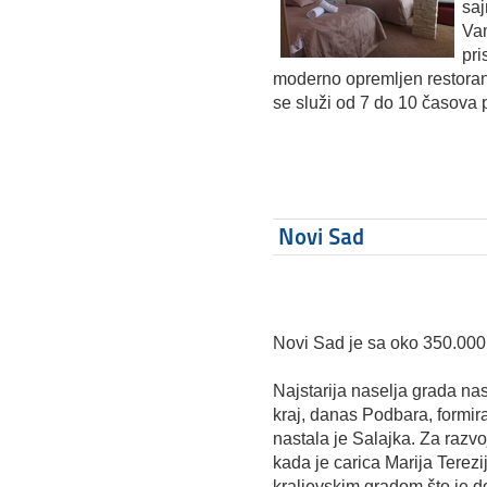
saj
Vam
pri
moderno opremljen restoran
se služi od 7 do 10 časova 
Novi Sad
Novi Sad je sa oko 350.000 s
Najstarija naselja grada na
kraj, danas Podbara, formira
nastala je Salajka. Za razv
kada je carica Marija Terez
kraljevskim gradom što je d