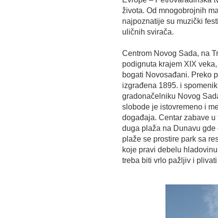
života. Od mnogobrojnih man
najpoznatije su muzički festi
uličnih svirača.
Centrom Novog Sada, na Trg
podignuta krajem XIX veka, 
bogati Novosađani. Preko pu
izgrađena 1895. i spomenik 
gradonačelniku Novog Sada 
slobode je istovremeno i m
događaja. Centar zabave u t
duga plaža na Dunavu gde d
plaže se prostire park sa r
koje pravi debelu hladovinu
treba biti vrlo pažljiv i pliv