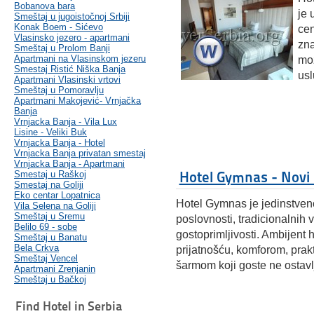
Bobanova bara
je 
Smeštaj u jugoistočnoj Srbiji
Konak Boem - Sićevo
cen
Vlasinsko jezero - apartmani
zna
Smeštaj u Prolom Banji
Apartmani na Vlasinskom jezeru
mož
Smestaj Ristić Niška Banja
usl
Apartmani Vlasinski vrtovi
Smeštaj u Pomoravlju
Apartmani Makojević- Vrnjačka
Banja
Vrnjacka Banja - Vila Lux
Lisine - Veliki Buk
Vrnjacka Banja - Hotel
Vrnjacka Banja privatan smestaj
Vrnjacka Banja - Apartmani
Hotel Gymnas - Novi
Smestaj u Raškoj
Smestaj na Goliji
Eko centar Lopatnica
Hotel Gymnas je jedinstven
Vila Selena na Goliji
Smeštaj u Sremu
poslovnosti, tradicionalnih v
Belilo 69 - sobe
gostoprimljivosti. Ambijent 
Smeštaj u Banatu
Bela Crkva
prijatnošću,
komforom, prakt
Smeštaj Vencel
šarmom koji goste ne ostav
Apartmani Zrenjanin
Smeštaj u Bačkoj
Find Hotel in Serbia