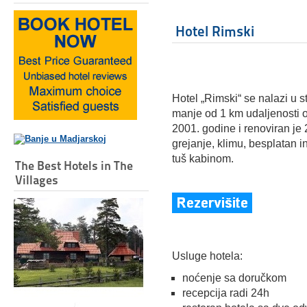
Hotel Rimski
Hotel „Rimski“ se nalazi u 
manje od 1 km udaljenosti 
2001. godine i renoviran j
grejanje, klimu, besplatan in
tuš kabinom.
The Best Hotels in The
Villages
Usluge hotela:
noćenje sa doručkom
recepcija radi 24h