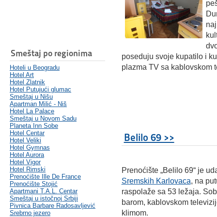
peš
Dun
naj
kul
dvo
Smeštaj po regionima
poseduju svoje kupatilo i ku
plazma TV sa kablovskom tel
Hoteli u Beogradu
Hotel Art
Hotel Zlatnik
Hotel Putujući glumac
Smeštaj u Nišu
Apartman Milić - Niš
Hotel La Palace
Smeštaj u Novom Sadu
Planeta Inn Sobe
Hotel Centar
Belilo 69 >>
Hotel Veliki
Hotel Gymnas
Hotel Aurora
Hotel Vigor
Hotel Rimski
Prenoćište „Belilo 69“ je ud
Prenoćište Ille De France
Sremskih Karlovaca
, na pu
Prenoćište Stojić
Apartmani T.A.L. Centar
raspolaže sa 53 ležaja. So
Smeštaj u istočnoj Srbiji
barom, kablovskom televizij
Pivnica Barbare Radosavljević
klimom.
Srebrno jezero