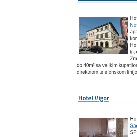
Hot
No
apa
kom
Hot
tik
Zma
do 40m² sa velikim kupatilo
direktnom telefonskom linij
Hotel Vigor
Hot
Sa
SP