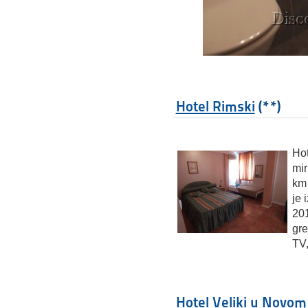
Hotel Rimski
(**)
Hot
mi
km 
je 
201
gre
TV,
Hotel Veliki u Novom