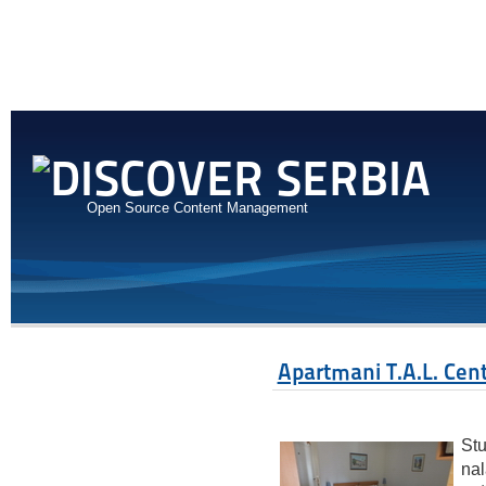
Open Source Content Management
Apartmani T.A.L. Cen
Stu
nal