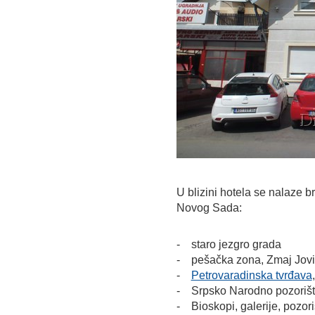
U blizini hotela se nalaze b
Novog Sada:
- staro jezgro grada
- pešačka zona, Zmaj Jovi
-
Petrovaradinska tvrđava
- Srpsko Narodno pozorišt
- Bioskopi, galerije, pozor