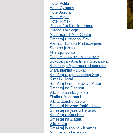
Hotel Veliki
Hotel Gymnas
Hotel Aurora
Hotel Vigor
Hotel Rimski
Prenoćište Ille De France
Prenoćište Stojić
Apartmani T.A.L. Centar
Smeštaj u istočnoj Srbiji
Pivnica Barbare Radosavljević
Srebrno jezero
Mini spa centar
Donji Milanovac - Milenković
Sokobanja - Apartmani Stevanović
Sokobanja Apartmani Klasanovic
Stara planina - Dukat
Smeštaj u jugozapadnoj Srbiji
Katići - Hotel
Smeštaj Ivice Leković - Zlatar
Smestaj na Zlatiboru
Vila Zlatiborska jezera
Zlatibor-Apartmani
Vila Zlatarsko jezero
Smeštaj Nevene Purić - Uvac
Smeštaj na jezeru Perućac
Smeštaj u Sopotnici
Smeštaj na Zlataru
Vila Zlatar
Smeštaj Ivanović - Kremna
Apartmani Klasanovic