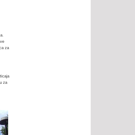
ma.
dve
ica za
ticaja
cu za