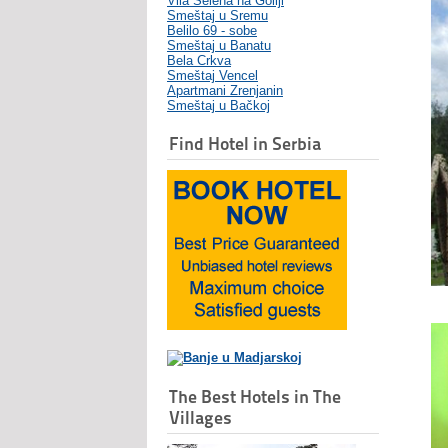
Vila Selena na Goliji
Smeštaj u Sremu
Belilo 69 - sobe
Smeštaj u Banatu
Bela Crkva
Smeštaj Vencel
Apartmani Zrenjanin
Smeštaj u Bačkoj
Find Hotel in Serbia
The Best Hotels in The
Villages