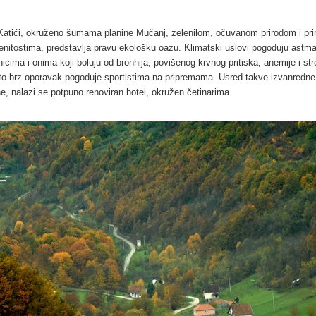
Katići, okruženo šumama planine Mučanj, zelenilom, očuvanom prirodom i pri
nitostima, predstavlja pravu ekološku oazu. Klimatski uslovi pogoduju astm
nicima i onima koji boluju od bronhija, povišenog krvnog pritiska, anemije i str
ito brz oporavak pogoduje sportistima na pripremama. Usred takve izvanredne
ne, nalazi se potpuno renoviran hotel, okružen četinarima.