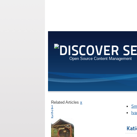
Open Source Content Management
Related Articles
x
Sme
1
2
Iva
3
Kati