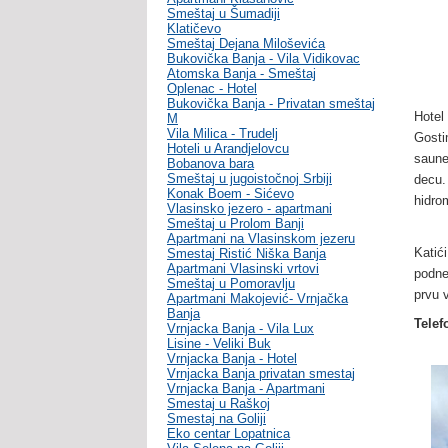
Smeštaj u Šumadiji
Klatičevo
Smeštaj Dejana Miloševića
Bukovička Banja - Vila Vidikovac
Atomska Banja - Smeštaj
Oplenac - Hotel
Bukovička Banja - Privatan smeštaj
Hotel
M
Vila Milica - Trudelj
Gosti
Hoteli u Arandjelovcu
saune
Bobanova bara
Smeštaj u jugoistočnoj Srbiji
decu.
Konak Boem - Sićevo
hidro
Vlasinsko jezero - apartmani
Smeštaj u Prolom Banji
Apartmani na Vlasinskom jezeru
Katići
Smestaj Ristić Niška Banja
Apartmani Vlasinski vrtovi
podne
Smeštaj u Pomoravlju
prvu 
Apartmani Makojević- Vrnjačka
Banja
Telef
Vrnjacka Banja - Vila Lux
Lisine - Veliki Buk
Vrnjacka Banja - Hotel
Vrnjacka Banja privatan smestaj
Vrnjacka Banja - Apartmani
Smestaj u Raškoj
Smestaj na Goliji
Eko centar Lopatnica