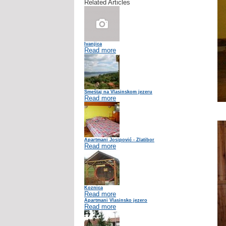
Related Articles
Ivanjica
Read more
Smeštaj na Vlasinskom jezeru
Read more
Apartmani Josipović - Zlatibor
Read more
Koznica
Read more
Apartmani Vlasinsko jezero
Read more