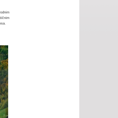
rodnim
atičnim
esa.