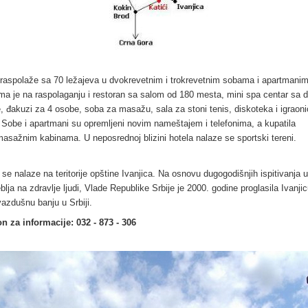
 raspolaže sa 70 ležajeva u dvokrevetnim i trokrevetnim sobama i apartmani
ma je na raspolaganju i restoran sa salom od 180 mesta, mini spa centar sa 
, đakuzi za 4 osobe, soba za masažu, sala za stoni tenis, diskoteka i igraon
 Sobe i apartmani su opremljeni novim nameštajem i telefonima, a kupatila
masažnim kabinama. U neposrednoj blizini hotela nalaze se sportski tereni.
 se nalaze na teritorije opštine Ivanjica. Na osnovu dugogodišnjih ispitivanja u
blja na zdravlje ljudi, Vlade Republike Srbije je 2000. godine proglasila Ivanji
vazdušnu banju u Srbiji.
on za informacije: 032 - 873 - 306