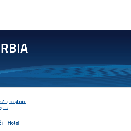
štaj na planini
njica
ći - Hotel