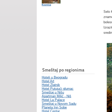
Koznica
Selo 
zname
boles
Izraz
sredi
Smeštaj po regionima
Hoteli u Beogradu
Hotel Art
Hotel Zlatnik
Hotel Putujući glumac
Smeštaj u Nišu
Apartman Milić - Niš
Hotel La Palace
Smeštaj u Novom Sadu
Planeta Inn Sobe
Hotel Centar