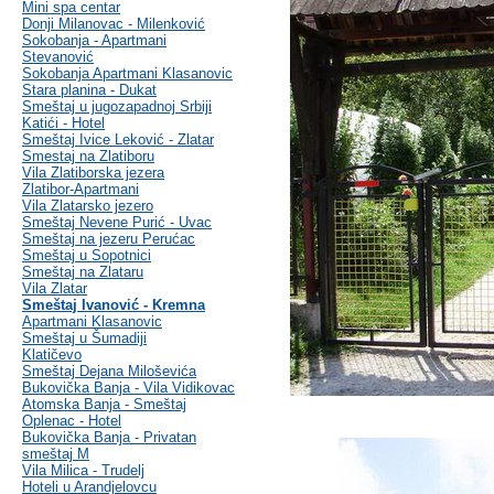
Mini spa centar
Donji Milanovac - Milenković
Sokobanja - Apartmani
Stevanović
Sokobanja Apartmani Klasanovic
Stara planina - Dukat
Smeštaj u jugozapadnoj Srbiji
Katići - Hotel
Smeštaj Ivice Leković - Zlatar
Smestaj na Zlatiboru
Vila Zlatiborska jezera
Zlatibor-Apartmani
Vila Zlatarsko jezero
Smeštaj Nevene Purić - Uvac
Smeštaj na jezeru Perućac
Smeštaj u Sopotnici
Smeštaj na Zlataru
Vila Zlatar
Smeštaj Ivanović - Kremna
Apartmani Klasanovic
Smeštaj u Šumadiji
Klatičevo
Smeštaj Dejana Miloševića
Bukovička Banja - Vila Vidikovac
Atomska Banja - Smeštaj
Oplenac - Hotel
Bukovička Banja - Privatan
smeštaj M
Vila Milica - Trudelj
Hoteli u Arandjelovcu