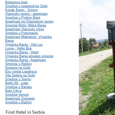
Bobanova bara
Smeštaj u jugoistočnoj Srbiji
Konak Boem - Sićevo
Vlasinsko jezero - apartmani
Smeštaj u Prolom Banji
Apartmani na Vlasinskom jezeru
Smestaj Ristić Niška Banja
Apartmani Vlasinski vrtovi
Smeštaj u Pomoravlju
Apartmani Makojević- Vrnjačka
Banja
Vrnjacka Banja - Vila Lux
Lisine - Veliki Buk
Vrnjacka Banja - Hotel
Vrnjacka Banja privatan smestaj
Vrnjacka Banja - Apartmani
Smestaj u Raškoj
Smestaj na Goliji
Eko centar Lopatnica
Vila Selena na Goliji
Smeštaj u Sremu
Belilo 69 - sobe
Smeštaj u Banatu
Bela Crkva
Smeštaj Vencel
Apartmani Zrenjanin
Smeštaj u Bačkoj
Find Hotel in Serbia