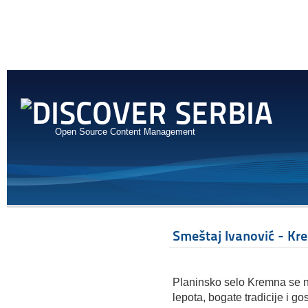
Open Source Content Management
Smeštaj Ivanović - Kr
Planinsko selo Kremna se na
lepota, bogate tradicije i go