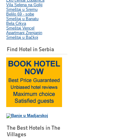
Eko centar Lopatnica
Vila Selena na Goliji
Smeštaj u Sremu
Belilo 69 - sobe
Smeštaj u Banatu
Bela Crkva
Smeštaj Vencel
Apartmani Zrenjanin
Smeštaj u Bačkoj
Find Hotel in Serbia
The Best Hotels in The
Villages