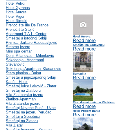
Hotel Veliki
Hotel Gymnas
Hotel Aurora
Hotel Vigor
Hotel Rimski
Prenoćište Ille De France
Prenoćište Stojić
Apartmani T.A.L. Centar
Hotel Aurora
Smeštaj u istočnoj Srbiji
Read more
Pivnica Barbare Radosavljević
Smeštaj na Jadovniku
Srebrno jezero
Read more
Mini spa centar
Donji Milanovac - Milenković
Sokobanja - Apartmani
Stevanović
Sokobanja Apartmani Klasanovic
Stara planina - Dukat
Šumadija
Smeštaj u jugozapadnoj Srbiji
Read more
Katići - Hotel
Smeštaj Ivice Leković - Zlatar
Smestaj na Zlatiboru
Vila Zlatiborska jezera
Zlatibor-Apartmani
Etno domaćinstvo u Klatičevu
Vila Zlatarsko jezero
Read more
Smeštaj Nevene Purić - Uvac
Hotel Prolom Banja
Smeštaj na jezeru Perućac
Read more
Smeštaj u Sopotnici
Smeštaj na Zlataru
Vila Zlatar
Smeštaj Ivanović - Kremna