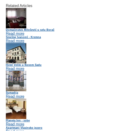
Related Articles
Domaćinstvo Milošević u selu Borač
Read more
Smeštaj Ivanović - Kremna
Read more
Hotel Veliki u Novom Sadu
Read more
Šumadija
Read more
Planeta Inn - sobe
Read more
Apartmani Vlasinsko jezero