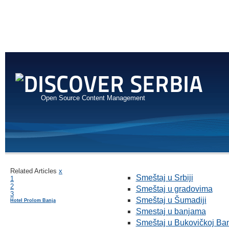
Open Source Content Management
Related Articles
x
Smeštaj u Srbiji
1
2
Smeštaj u gradovima
3
Smeštaj u Šumadiji
Hotel Prolom Banja
Smestaj u banjama
Smeštaj u Bukovičkoj Ban