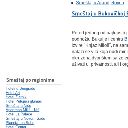
Smeštaj u Arandjelovcu
Smeštaj u Bukovičkoj 
Pored jednog od najlepsih p
podnožju Bukulje i centru
B
izvire "Knjaz Miloš", na s
nalazi se vila koja nudi mir 
okruzena dvorištem sa zele
uživati u privatnosti, ali i 
Smeštaj po regionima
Hoteli u Beogradu
Hotel Art
Hotel Zlatnik
Hotel Putujući glumac
Smeštaj u Nišu
Apartman Milić - Niš
Hotel La Palace
Smeštaj u Novom Sadu
Planeta Inn Sobe
Hotel Centar