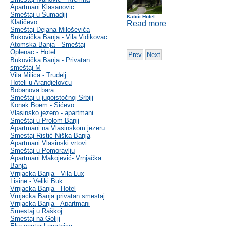
Apartmani Klasanovic
Smeštaj u Šumadiji
Katići Hotel
Klatičevo
Read more
Smeštaj Dejana Miloševića
Bukovička Banja - Vila Vidikovac
Atomska Banja - Smeštaj
Oplenac - Hotel
Prev
Next
Bukovička Banja - Privatan
smeštaj M
Vila Milica - Trudelj
Hoteli u Arandjelovcu
Bobanova bara
Smeštaj u jugoistočnoj Srbiji
Konak Boem - Sićevo
Vlasinsko jezero - apartmani
Smeštaj u Prolom Banji
Apartmani na Vlasinskom jezeru
Smestaj Ristić Niška Banja
Apartmani Vlasinski vrtovi
Smeštaj u Pomoravlju
Apartmani Makojević- Vrnjačka
Banja
Vrnjacka Banja - Vila Lux
Lisine - Veliki Buk
Vrnjacka Banja - Hotel
Vrnjacka Banja privatan smestaj
Vrnjacka Banja - Apartmani
Smestaj u Raškoj
Smestaj na Goliji