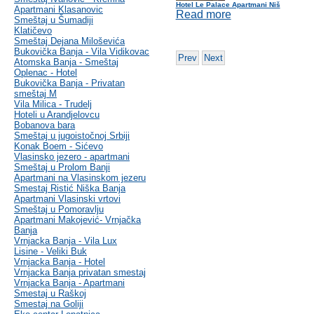
Hotel Le Palace Apartmani Niš
Apartmani Klasanovic
Read more
Smeštaj u Šumadiji
Klatičevo
Smeštaj Dejana Miloševića
Bukovička Banja - Vila Vidikovac
Prev
Next
Atomska Banja - Smeštaj
Oplenac - Hotel
Bukovička Banja - Privatan
smeštaj M
Vila Milica - Trudelj
Hoteli u Arandjelovcu
Bobanova bara
Smeštaj u jugoistočnoj Srbiji
Konak Boem - Sićevo
Vlasinsko jezero - apartmani
Smeštaj u Prolom Banji
Apartmani na Vlasinskom jezeru
Smestaj Ristić Niška Banja
Apartmani Vlasinski vrtovi
Smeštaj u Pomoravlju
Apartmani Makojević- Vrnjačka
Banja
Vrnjacka Banja - Vila Lux
Lisine - Veliki Buk
Vrnjacka Banja - Hotel
Vrnjacka Banja privatan smestaj
Vrnjacka Banja - Apartmani
Smestaj u Raškoj
Smestaj na Goliji