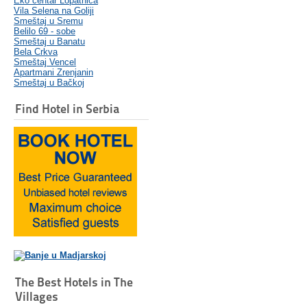
Eko centar Lopatnica
Vila Selena na Goliji
Smeštaj u Sremu
Belilo 69 - sobe
Smeštaj u Banatu
Bela Crkva
Smeštaj Vencel
Apartmani Zrenjanin
Smeštaj u Bačkoj
Find Hotel in Serbia
The Best Hotels in The
Villages