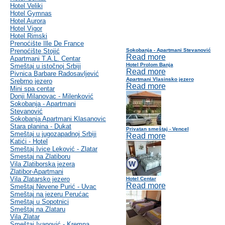
Hotel Veliki
Hotel Gymnas
Hotel Aurora
Hotel Vigor
Hotel Rimski
Prenoćište Ille De France
Prenoćište Stojić
Sokobanja - Apartmani Stevanović
Read more
Apartmani T.A.L. Centar
Hotel Prolom Banja
Smeštaj u istočnoj Srbiji
Read more
Pivnica Barbare Radosavljević
Apartmani Vlasinsko jezero
Srebrno jezero
Read more
Mini spa centar
Donji Milanovac - Milenković
Sokobanja - Apartmani
Stevanović
Sokobanja Apartmani Klasanovic
Stara planina - Dukat
Privatan smeštaj - Vencel
Smeštaj u jugozapadnoj Srbiji
Read more
Katići - Hotel
Smeštaj Ivice Leković - Zlatar
Smestaj na Zlatiboru
Vila Zlatiborska jezera
Zlatibor-Apartmani
Vila Zlatarsko jezero
Hotel Centar
Read more
Smeštaj Nevene Purić - Uvac
Smeštaj na jezeru Perućac
Smeštaj u Sopotnici
Smeštaj na Zlataru
Vila Zlatar
Smeštaj Ivanović - Kremna