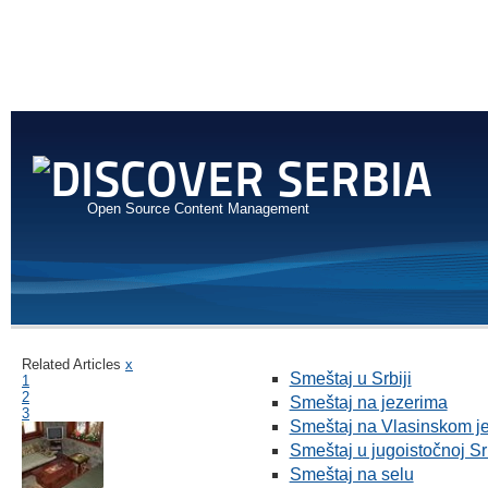
Open Source Content Management
Related Articles
x
Smeštaj u Srbiji
1
2
Smeštaj na jezerima
3
Smeštaj na Vlasinskom j
Smeštaj u jugoistočnoj Srb
Smeštaj na selu