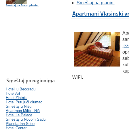
Smeštaj na planini
Smeštaj na Staroj planini
Apartmani Vlasinski vr
Apa
sa
jez
opr
se
kuh
kup
WiFi.
Smeštaj po regionima
Hoteli u Beogradu
Hotel Art
Hotel Zlatnik
Hotel Putujući glumac
Smeštaj u Nišu
Apartman Milić - Niš
Hotel La Palace
Smeštaj u Novom Sadu
Planeta Inn Sobe
Hotel Centar