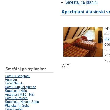
Smeštaj na planini
Apartmani Vlasinski vr
Apa
sa
jez
opr
se
kuh
kup
WiFi.
Smeštaj po regionima
Hoteli u Beogradu
Hotel Art
Hotel Zlatnik
Hotel Putujući glumac
Smeštaj u Nišu
Apartman Milić - Niš
Hotel La Palace
Smeštaj u Novom Sadu
Planeta Inn Sobe
Hotel Centar