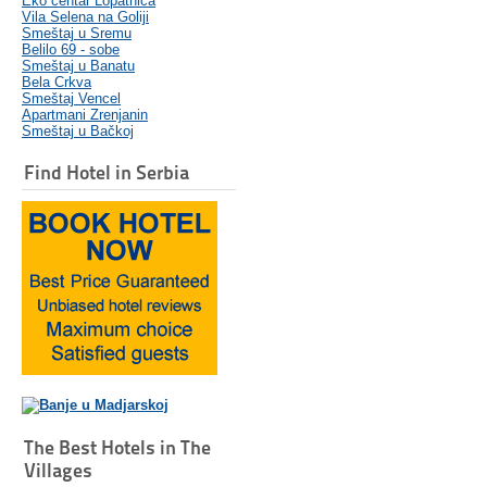
Eko centar Lopatnica
Vila Selena na Goliji
Smeštaj u Sremu
Belilo 69 - sobe
Smeštaj u Banatu
Bela Crkva
Smeštaj Vencel
Apartmani Zrenjanin
Smeštaj u Bačkoj
Find Hotel in Serbia
The Best Hotels in The
Villages