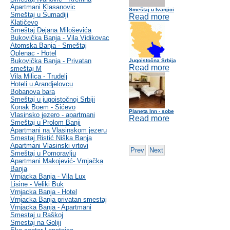
Apartmani Klasanovic
Smeštaj u Ivanjici
Smeštaj u Šumadiji
Read more
Klatičevo
Smeštaj Dejana Miloševića
Bukovička Banja - Vila Vidikovac
Atomska Banja - Smeštaj
Oplenac - Hotel
Bukovička Banja - Privatan
Jugoistočna Srbija
Read more
smeštaj M
Vila Milica - Trudelj
Hoteli u Arandjelovcu
Bobanova bara
Smeštaj u jugoistočnoj Srbiji
Konak Boem - Sićevo
Planeta Inn - sobe
Vlasinsko jezero - apartmani
Read more
Smeštaj u Prolom Banji
Apartmani na Vlasinskom jezeru
Smestaj Ristić Niška Banja
Apartmani Vlasinski vrtovi
Prev
Next
Smeštaj u Pomoravlju
Apartmani Makojević- Vrnjačka
Banja
Vrnjacka Banja - Vila Lux
Lisine - Veliki Buk
Vrnjacka Banja - Hotel
Vrnjacka Banja privatan smestaj
Vrnjacka Banja - Apartmani
Smestaj u Raškoj
Smestaj na Goliji