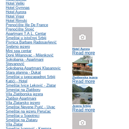
Hotel Veliki
Hotel Gymnas
Hotel Aurora
Hotel Vigor
Hotel Rimski
Prenoćište Ille De France
Prenoćište Stojić
Apartmani T.A.L. Centar
Smeštaj u istočnoj Srbiji
Pivnica Barbare Radosavljević
Srebrno jezero
Hotel Aurora
Mini spa centar
Read more
Donji Milanovac - Milenković
Sokobanja - Apartmani
Stevanović
Sokobanja Apartmani Klasanovic
Stara planina - Dukat
Smeštaj u jugozapadnoj Srbiji
Zlatiborska jezera
Katići - Hotel
Read more
Smeštaj Ivice Leković - Zlatar
Smestaj na Zlatiboru
Vila Zlatiborska jezera
Zlatibor-Apartmani
Vila Zlatarsko jezero
Jezera Srbije
Smeštaj Nevene Purić - Uvac
Read more
Smeštaj na jezeru Perućac
Smeštaj u Sopotnici
Smeštaj na Zlataru
Vila Zlatar
Smeštaj Ivanović - Kremna