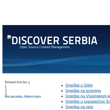
Open Source Content Management
Related Articles
x
Smeštaj u Srbiji
1
2
Smeštaj na jezerima
3
Smeštaj na Vlasinskom j
Mini spa centar - Srebrno jezero
Smeštaj u jugoistočnoj Srb
Smeštaj na selu