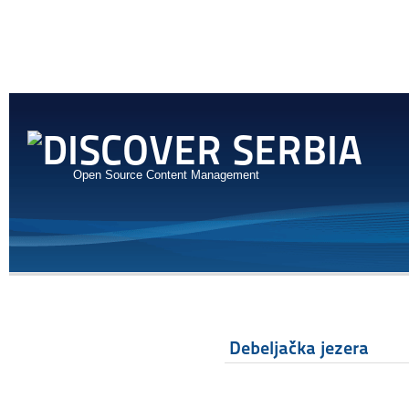
Open Source Content Management
Debeljačka jezera