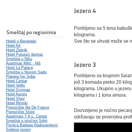
Jezero 4
Poribljeno sa 5 tona babuš
Smeštaj po regionima
kilograma.
Sve što se uhvati može se n
Hoteli u Beogradu
Hotel Art
Hotel Zlatnik
Hotel Putujući glumac
Smeštaj u Nišu
Jezero 3
Apartman Milić - Niš
Hotel La Palace
Smeštaj u Novom Sadu
Poribljeno sa krupnim šaran
Planeta Inn Sobe
Hotel Centar
još 3 komada preko 20 kilo
Hotel Veliki
kilograma. Ukupno u jezeru 
Hotel Gymnas
Hotel Aurora
kilograma i 1 tona amura.
Hotel Vigor
Hotel Rimski
Prenoćište Ille De France
Dozvoljeno je noćno pecanje
Prenoćište Stojić
Apartmani T.A.L. Centar
održavaju se prvenstva prof
Smeštaj u istočnoj Srbiji
Pivnica Barbare Radosavljević
Srebrno jezero