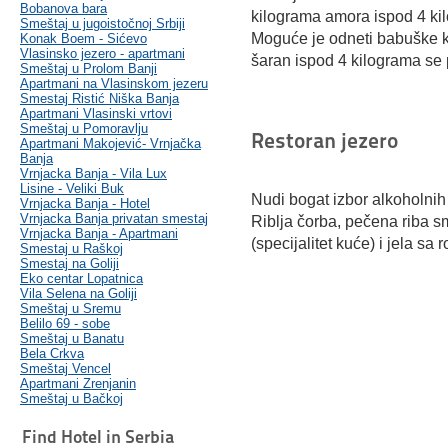
Bobanova bara
kilograma amora ispod 4 ki
Smeštaj u jugoistočnoj Srbiji
Moguće je odneti babuške ko
Konak Boem - Sićevo
Vlasinsko jezero - apartmani
šaran ispod 4 kilograma se
Smeštaj u Prolom Banji
Apartmani na Vlasinskom jezeru
Smestaj Ristić Niška Banja
Apartmani Vlasinski vrtovi
Smeštaj u Pomoravlju
Restoran jezero
Apartmani Makojević- Vrnjačka
Banja
Vrnjacka Banja - Vila Lux
Lisine - Veliki Buk
Nudi bogat izbor alkoholnih
Vrnjacka Banja - Hotel
Vrnjacka Banja privatan smestaj
Riblja čorba, pečena riba s
Vrnjacka Banja - Apartmani
(specijalitet kuće) i jela sa
Smestaj u Raškoj
Smestaj na Goliji
Eko centar Lopatnica
Vila Selena na Goliji
Smeštaj u Sremu
Belilo 69 - sobe
Smeštaj u Banatu
Bela Crkva
Smeštaj Vencel
Apartmani Zrenjanin
Smeštaj u Bačkoj
Find Hotel in Serbia