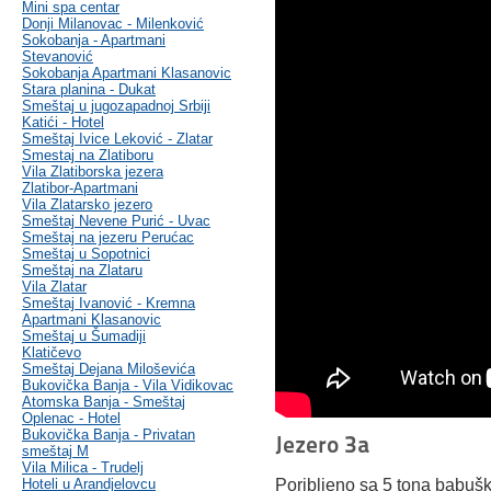
Mini spa centar
Donji Milanovac - Milenković
Sokobanja - Apartmani
Stevanović
Sokobanja Apartmani Klasanovic
Stara planina - Dukat
Smeštaj u jugozapadnoj Srbiji
Katići - Hotel
Smeštaj Ivice Leković - Zlatar
Smestaj na Zlatiboru
Vila Zlatiborska jezera
Zlatibor-Apartmani
Vila Zlatarsko jezero
Smeštaj Nevene Purić - Uvac
Smeštaj na jezeru Perućac
Smeštaj u Sopotnici
Smeštaj na Zlataru
Vila Zlatar
Smeštaj Ivanović - Kremna
Apartmani Klasanovic
Smeštaj u Šumadiji
Klatičevo
Smeštaj Dejana Miloševića
Bukovička Banja - Vila Vidikovac
Atomska Banja - Smeštaj
Oplenac - Hotel
Bukovička Banja - Privatan
Jezero 3a
smeštaj M
Vila Milica - Trudelj
Hoteli u Arandjelovcu
Poribljeno sa 5 tona babušk