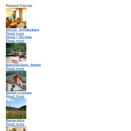
Related Articles
Vila Lux - Vrnjačka Banja
Read more
Smesta j- Vila Zlatar
Read more
Bukovička Banja - Smeštaj
Read more
Smeštaj u Lisinama
Read more
Planine Srbije
Read more