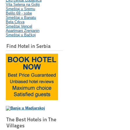
Eko centar Lopatnica
Vila Selena na Goliji
Smeštaj u Sremu
Belilo 69 - sobe
Smeštaj u Banatu
Bela Crkva
Smeštaj Vencel
Apartmani Zrenjanin
Smeštaj u Bačkoj
Find Hotel in Serbia
The Best Hotels in The
Villages