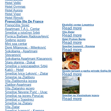
Hotel Veliki
Hotel Gymnas
Hotel Aurora
Hotel Vigor
Hotel Rimski
Prenoćište Ille De France
Prenoćište Stojić
Ekološki centar Lopatnica
Read more
Apartmani T.A.L. Centar
Vila Zlatar
Smeštaj u istočnoj Srbiji
Read more
Pivnica Barbare Radosavljević
Hotel Prolom Banja
Srebrno jezero
Read more
Mini spa centar
Smeštaj Ivanović - Kremna
Donji Milanovac - Milenković
Read more
Sokobanja - Apartmani
Stevanović
Sokobanja Apartmani Klasanovic
Stara planina - Dukat
Smeštaj u jugozapadnoj Srbiji
Katići - Hotel
Seoski turizam u parku prirode Golija-S
Smeštaj Ivice Leković - Zlatar
Read more
Smestaj na Zlatiboru
Vila Zlatiborska jezera
Zlatibor-Apartmani
Vila Zlatarsko jezero
Smeštaj Nevene Purić - Uvac
Smeštaj na jezeru Perućac
Smeštaj na Vlasinskom jezeru
Read more
Smeštaj u Sopotnici
Smeštaj na Zlataru
Vila Zlatar
Smeštaj Ivanović - Kremna