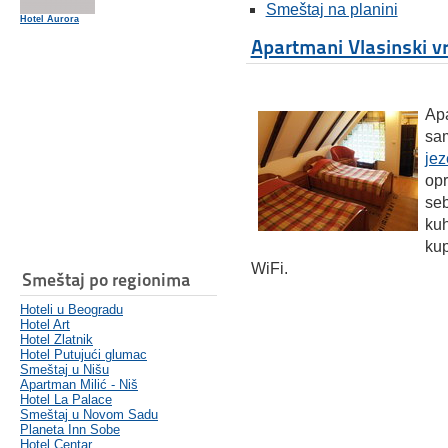
Smeštaj na planini
Hotel Aurora
Apartmani Vlasinski vr
Apa
sa
jez
opr
se
kuh
kup
WiFi.
Smeštaj po regionima
Hoteli u Beogradu
Hotel Art
Hotel Zlatnik
Hotel Putujući glumac
Smeštaj u Nišu
Apartman Milić - Niš
Hotel La Palace
Smeštaj u Novom Sadu
Planeta Inn Sobe
Hotel Centar