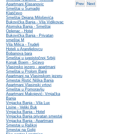
Prev
Next
Apartmani Klasanovic
Smeštaj u Šumadiji
Klatičevo
Smeštaj Dejana Miloševića
Bukovička Banja - Vila Vidikovac
Atomska Banja - Smeštaj
Oplenac - Hotel
Bukovička Banja - Privatan
smeštaj M
Vila Milica - Trudelj
Hoteli u Arandjelovcu
Bobanova bara
Smeštaj u jugoistočnoj Srbiji
Konak Boem - Sićevo
Vlasinsko jezero - apartmani
Smeštaj u Prolom Banji
Apartmani na Vlasinskom jezeru
Smestaj Ristić Niška Banja
Apartmani Vlasinski vrtovi
Smeštaj u Pomoravlju
Apartmani Makojević- Vrnjačka
Banja
Vrnjacka Banja - Vila Lux
Lisine - Veliki Buk
Vrnjacka Banja - Hotel
Vrnjacka Banja privatan smestaj
Vrnjacka Banja - Apartmani
Smestaj u Raškoj
Smestaj na Goliji