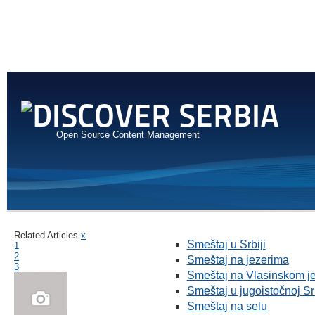
Open Source Content Management
Related Articles
x
Smeštaj u Srbiji
1
2
Smeštaj na jezerima
3
Smeštaj na Vlasinskom j
Smeštaj u jugoistočnoj Srb
Smeštaj na selu