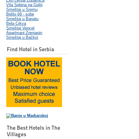
Eko centar Lopatnica
Vila Selena na Goliji
Smeštaj u Sremu
Belilo 69 - sobe
Smeštaj u Banatu
Bela Crkva
Smeštaj Vencel
Apartmani Zrenjanin
Smeštaj u Bačkoj
Find Hotel in Serbia
The Best Hotels in The
Villages