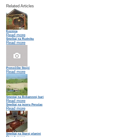
Related Articles
Koznica
Read more
Smeštaj na Rudniku
Read more
Prenoćište Stojić
Read more
Smestaj na Bobanovoj bari
Read more
Smeštaj na jezeru Perućac
Read more
Smeštaj na Staroj planini