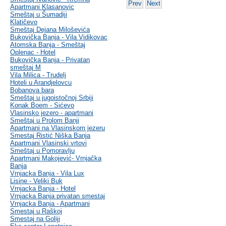
Prev
Next
Apartmani Klasanovic
Smeštaj u Šumadiji
Klatičevo
Smeštaj Dejana Miloševića
Bukovička Banja - Vila Vidikovac
Atomska Banja - Smeštaj
Oplenac - Hotel
Bukovička Banja - Privatan
smeštaj M
Vila Milica - Trudelj
Hoteli u Arandjelovcu
Bobanova bara
Smeštaj u jugoistočnoj Srbiji
Konak Boem - Sićevo
Vlasinsko jezero - apartmani
Smeštaj u Prolom Banji
Apartmani na Vlasinskom jezeru
Smestaj Ristić Niška Banja
Apartmani Vlasinski vrtovi
Smeštaj u Pomoravlju
Apartmani Makojević- Vrnjačka
Banja
Vrnjacka Banja - Vila Lux
Lisine - Veliki Buk
Vrnjacka Banja - Hotel
Vrnjacka Banja privatan smestaj
Vrnjacka Banja - Apartmani
Smestaj u Raškoj
Smestaj na Goliji