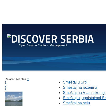
Open Source Content Management
Related Articles
x
Smeštaj u Srbiji
1
2
Smeštaj na jezerima
3
Smeštaj na Vlasinskom j
Smeštaj u jugoistočnoj Srb
Smeštaj na selu