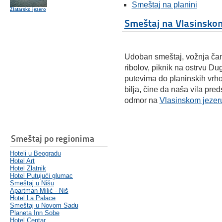
Smeštaj na planini
Zlatarsko jezero
Smeštaj na Vlasinskom
Udoban smeštaj, vožnja čam
ribolov, piknik na ostrvu Du
putevima do planinskih vrho
bilja, čine da naša vila pred
odmor na
Vlasinskom jezer
Smeštaj po regionima
Hoteli u Beogradu
Hotel Art
Hotel Zlatnik
Hotel Putujući glumac
Smeštaj u Nišu
Apartman Milić - Niš
Hotel La Palace
Smeštaj u Novom Sadu
Planeta Inn Sobe
Hotel Centar