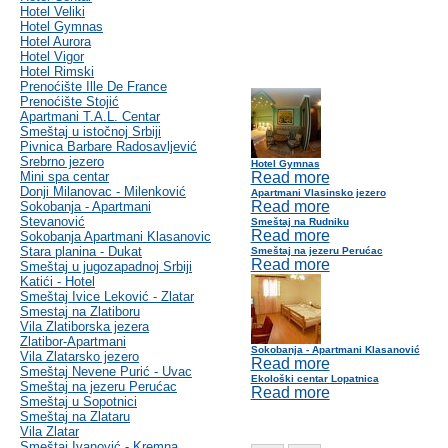
Hotel Veliki
Hotel Gymnas
Hotel Aurora
Hotel Vigor
Hotel Rimski
Prenoćište Ille De France
Prenoćište Stojić
Apartmani T.A.L. Centar
Smeštaj u istočnoj Srbiji
Pivnica Barbare Radosavljević
Srebrno jezero
Hotel Gymnas
Mini spa centar
Read more
Donji Milanovac - Milenković
Apartmani Vlasinsko jezero
Read more
Sokobanja - Apartmani
Stevanović
Smeštaj na Rudniku
Read more
Sokobanja Apartmani Klasanovic
Stara planina - Dukat
Smeštaj na jezeru Perućac
Read more
Smeštaj u jugozapadnoj Srbiji
Katići - Hotel
Smeštaj Ivice Leković - Zlatar
Smestaj na Zlatiboru
Vila Zlatiborska jezera
Zlatibor-Apartmani
Sokobanja - Apartmani Klasanović
Vila Zlatarsko jezero
Read more
Smeštaj Nevene Purić - Uvac
Ekološki centar Lopatnica
Smeštaj na jezeru Perućac
Read more
Smeštaj u Sopotnici
Smeštaj na Zlataru
Vila Zlatar
Smeštaj Ivanović - Kremna