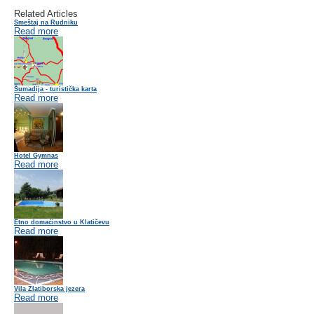
Related Articles
Smeštaj na Rudniku
Read more
Šumadija - turistička karta
Read more
Hotel Gymnas
Read more
Etno domaćinstvo u Klatičevu
Read more
Vila Zlatiborska jezera
Read more