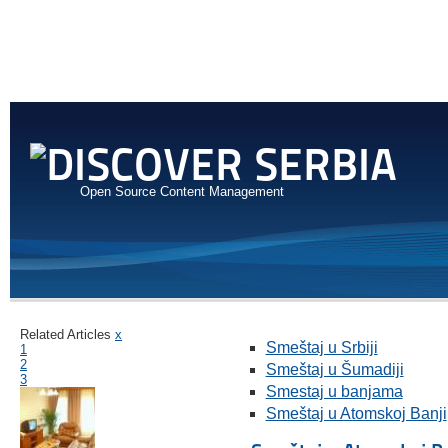
Open Source Content Management
Related Articles
x
Smeštaj u Srbiji
1
2
Smeštaj u Šumadiji
3
Smestaj u banjama
Smeštaj u Atomskoj Banji