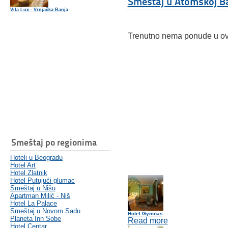
Smeštaj u Atomskoj B
Vila Lux - Vrnjačka Banja
Trenutno nema ponude u ovoj
Smeštaj po regionima
Hoteli u Beogradu
Hotel Art
Hotel Zlatnik
Hotel Putujući glumac
Smeštaj u Nišu
Apartman Milić - Niš
Hotel La Palace
Smeštaj u Novom Sadu
Hotel Gymnas
Planeta Inn Sobe
Read more
Hotel Centar