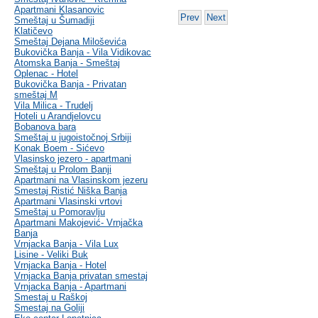
Apartmani Klasanovic
Prev
Next
Smeštaj u Šumadiji
Klatičevo
Smeštaj Dejana Miloševića
Bukovička Banja - Vila Vidikovac
Atomska Banja - Smeštaj
Oplenac - Hotel
Bukovička Banja - Privatan
smeštaj M
Vila Milica - Trudelj
Hoteli u Arandjelovcu
Bobanova bara
Smeštaj u jugoistočnoj Srbiji
Konak Boem - Sićevo
Vlasinsko jezero - apartmani
Smeštaj u Prolom Banji
Apartmani na Vlasinskom jezeru
Smestaj Ristić Niška Banja
Apartmani Vlasinski vrtovi
Smeštaj u Pomoravlju
Apartmani Makojević- Vrnjačka
Banja
Vrnjacka Banja - Vila Lux
Lisine - Veliki Buk
Vrnjacka Banja - Hotel
Vrnjacka Banja privatan smestaj
Vrnjacka Banja - Apartmani
Smestaj u Raškoj
Smestaj na Goliji