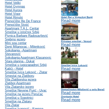
Hotel Veliki
Hotel Gymnas
Hotel Aurora
Hotel Vigor
Hotel Rimski
Hotel Raj u Vrnjackoj Banji
Read more
Prenoćište Ille De France
Prenoćište Stojić
Apartmani T.A.L. Centar
Smeštaj u istočnoj Srbiji
Pivnica Barbare Radosavljević
Srebrno jezero
Privatan smeštaj - Vencel
Mini spa centar
Read more
Donji Milanovac - Milenković
Sokobanja - Apartmani
Stevanović
Sokobanja Apartmani Klasanovic
Stara planina - Dukat
Smeštaj u jugozapadnoj Srbiji
Smeštaj Ivice Leković
Katići - Hotel
Read more
Smeštaj Ivice Leković - Zlatar
Smestaj na Zlatiboru
Vila Zlatiborska jezera
Zlatibor-Apartmani
Vila Zlatarsko jezero
Domaćinstvo Milošević u selu Borač
Smeštaj Nevene Purić - Uvac
Read more
Smeštaj na jezeru Perućac
Zrenjanin Hotel
Smeštaj u Sopotnici
Read more
Smeštaj na Zlataru
Vila Zlatar
Smeštaj Ivanović - Kremna