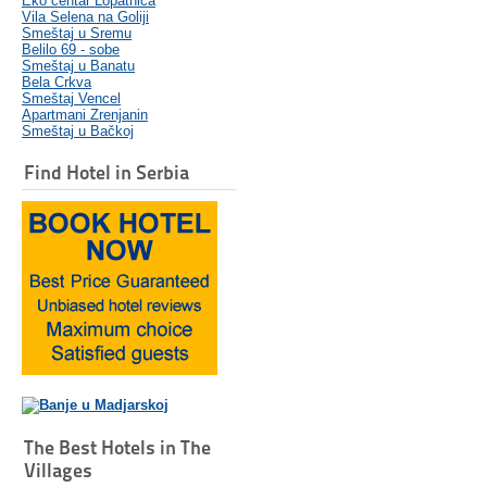
Eko centar Lopatnica
Vila Selena na Goliji
Smeštaj u Sremu
Belilo 69 - sobe
Smeštaj u Banatu
Bela Crkva
Smeštaj Vencel
Apartmani Zrenjanin
Smeštaj u Bačkoj
Find Hotel in Serbia
The Best Hotels in The
Villages