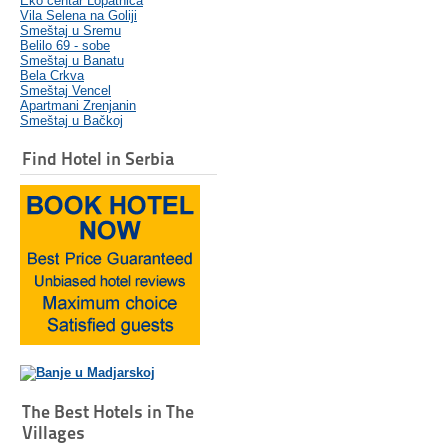
Eko centar Lopatnica
Vila Selena na Goliji
Smeštaj u Sremu
Belilo 69 - sobe
Smeštaj u Banatu
Bela Crkva
Smeštaj Vencel
Apartmani Zrenjanin
Smeštaj u Bačkoj
Find Hotel in Serbia
The Best Hotels in The
Villages