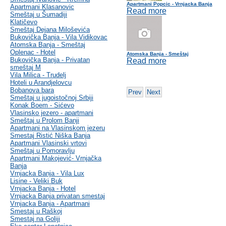
Apartmani Popcic - Vrnjacka Banja
Apartmani Klasanovic
Read more
Smeštaj u Šumadiji
Klatičevo
Smeštaj Dejana Miloševića
Bukovička Banja - Vila Vidikovac
Atomska Banja - Smeštaj
Oplenac - Hotel
Atomska Banja - Smeštaj
Bukovička Banja - Privatan
Read more
smeštaj M
Vila Milica - Trudelj
Hoteli u Arandjelovcu
Bobanova bara
Prev
Next
Smeštaj u jugoistočnoj Srbiji
Konak Boem - Sićevo
Vlasinsko jezero - apartmani
Smeštaj u Prolom Banji
Apartmani na Vlasinskom jezeru
Smestaj Ristić Niška Banja
Apartmani Vlasinski vrtovi
Smeštaj u Pomoravlju
Apartmani Makojević- Vrnjačka
Banja
Vrnjacka Banja - Vila Lux
Lisine - Veliki Buk
Vrnjacka Banja - Hotel
Vrnjacka Banja privatan smestaj
Vrnjacka Banja - Apartmani
Smestaj u Raškoj
Smestaj na Goliji