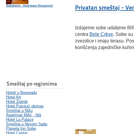
Privatan smeštaj - Ve
Sokobanja - Apartmani Klasanović
Izdajemo sobe udaljene 800
centra
Bele Crkve
. Sobe su
zvezdice i imaju terasu. Pos
korišćenja zajedničke kuhin
Smeštaj po regionima
Hoteli u Beogradu
Hotel Art
Hotel Zlatnik
Hotel Putujući glumac
Smeštaj u Nišu
Apartman Milić - Niš
Hotel La Palace
Smeštaj u Novom Sadu
Planeta Inn Sobe
Hotel Centar