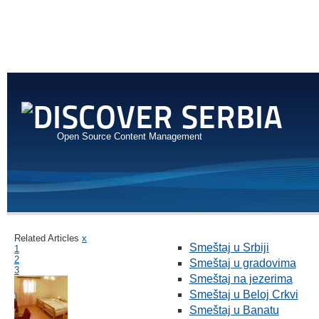
Open Source Content Management
Related Articles
x
Smeštaj u Srbiji
1
2
Smeštaj u gradovima
3
Smeštaj na jezerima
Smeštaj u Beloj Crkvi
Smeštaj u Banatu