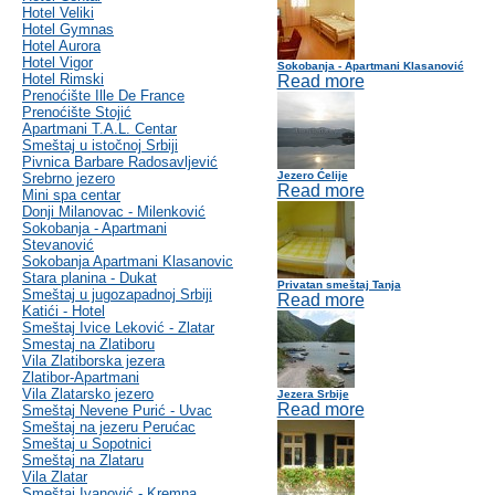
Hotel Veliki
Hotel Gymnas
Hotel Aurora
Hotel Vigor
Sokobanja - Apartmani Klasanović
Hotel Rimski
Read more
Prenoćište Ille De France
Prenoćište Stojić
Apartmani T.A.L. Centar
Smeštaj u istočnoj Srbiji
Pivnica Barbare Radosavljević
Jezero Ćelije
Srebrno jezero
Read more
Mini spa centar
Donji Milanovac - Milenković
Sokobanja - Apartmani
Stevanović
Sokobanja Apartmani Klasanovic
Stara planina - Dukat
Privatan smeštaj Tanja
Smeštaj u jugozapadnoj Srbiji
Read more
Katići - Hotel
Smeštaj Ivice Leković - Zlatar
Smestaj na Zlatiboru
Vila Zlatiborska jezera
Zlatibor-Apartmani
Vila Zlatarsko jezero
Jezera Srbije
Read more
Smeštaj Nevene Purić - Uvac
Smeštaj na jezeru Perućac
Smeštaj u Sopotnici
Smeštaj na Zlataru
Vila Zlatar
Smeštaj Ivanović - Kremna