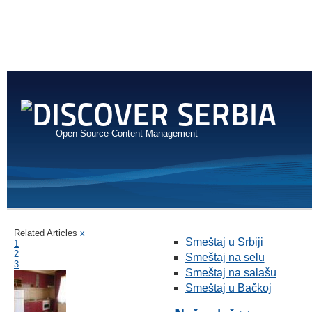
Open Source Content Management
Related Articles
x
Smeštaj u Srbiji
1
2
Smeštaj na selu
3
Smeštaj na salašu
Smeštaj u Bačkoj