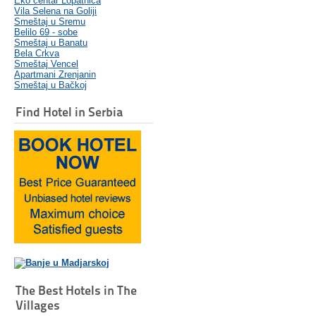
Eko centar Lopatnica
Vila Selena na Goliji
Smeštaj u Sremu
Belilo 69 - sobe
Smeštaj u Banatu
Bela Crkva
Smeštaj Vencel
Apartmani Zrenjanin
Smeštaj u Bačkoj
Find Hotel in Serbia
The Best Hotels in The
Villages