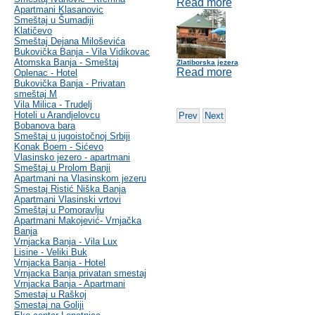
Read more
Apartmani Klasanovic
Smeštaj u Šumadiji
Klatičevo
Smeštaj Dejana Miloševića
Bukovička Banja - Vila Vidikovac
Atomska Banja - Smeštaj
Zlatiborska jezera
Read more
Oplenac - Hotel
Bukovička Banja - Privatan
smeštaj M
Vila Milica - Trudelj
Hoteli u Arandjelovcu
Prev
Next
Bobanova bara
Smeštaj u jugoistočnoj Srbiji
Konak Boem - Sićevo
Vlasinsko jezero - apartmani
Smeštaj u Prolom Banji
Apartmani na Vlasinskom jezeru
Smestaj Ristić Niška Banja
Apartmani Vlasinski vrtovi
Smeštaj u Pomoravlju
Apartmani Makojević- Vrnjačka
Banja
Vrnjacka Banja - Vila Lux
Lisine - Veliki Buk
Vrnjacka Banja - Hotel
Vrnjacka Banja privatan smestaj
Vrnjacka Banja - Apartmani
Smestaj u Raškoj
Smestaj na Goliji