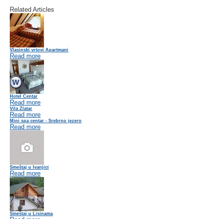
Related Articles
Vlasinski vrtovi Apartmani
Read more
Hotel Centar
Read more
Vila Zlatar
Read more
Mini spa centar - Srebrno jezero
Read more
Smeštaj u Ivanjici
Read more
Smeštaj u Lisinama