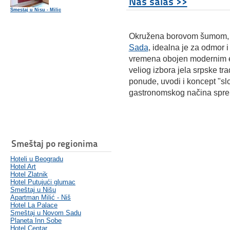
Naš salaš >>
Smestaj u Nisu - Milic
Okružena borovom šumom, 
Sada
, idealna je za odmor 
vremena obojen modernim e
veliog izbora jela srpske tr
ponude, uvodi i koncept "sl
gastronomskog načina sprem
Smeštaj po regionima
Hoteli u Beogradu
Hotel Art
Hotel Zlatnik
Hotel Putujući glumac
Smeštaj u Nišu
Apartman Milić - Niš
Hotel La Palace
Smeštaj u Novom Sadu
Planeta Inn Sobe
Hotel Centar