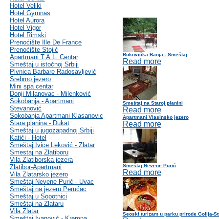
Hotel Veliki
Hotel Gymnas
Hotel Aurora
Hotel Vigor
Hotel Rimski
Prenoćište Ille De France
Prenoćište Stojić
Bukovička Banja - Smeštaj
Apartmani T.A.L. Centar
Read more
Smeštaj u istočnoj Srbiji
Pivnica Barbare Radosavljević
Srebrno jezero
Mini spa centar
Donji Milanovac - Milenković
Sokobanja - Apartmani
Smeštaj na Staroj planini
Stevanović
Read more
Sokobanja Apartmani Klasanovic
Apartmani Vlasinsko jezero
Stara planina - Dukat
Read more
Smeštaj u jugozapadnoj Srbiji
Katići - Hotel
Smeštaj Ivice Leković - Zlatar
Smestaj na Zlatiboru
Vila Zlatiborska jezera
Smeštaj Nevene Purić
Zlatibor-Apartmani
Read more
Vila Zlatarsko jezero
Smeštaj Nevene Purić - Uvac
Smeštaj na jezeru Perućac
Smeštaj u Sopotnici
Smeštaj na Zlataru
Vila Zlatar
Seoski turizam u parku prirode Golija-S
Smeštaj Ivanović - Kremna