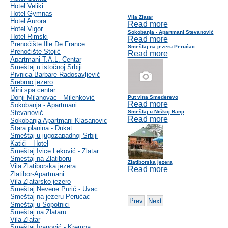
Hotel Veliki
Hotel Gymnas
Vila Zlatar
Hotel Aurora
Read more
Hotel Vigor
Sokobanja - Apartmani Stevanović
Hotel Rimski
Read more
Prenoćište Ille De France
Smeštaj na jezeru Perućac
Prenoćište Stojić
Read more
Apartmani T.A.L. Centar
Smeštaj u istočnoj Srbiji
Pivnica Barbare Radosavljević
Srebrno jezero
Mini spa centar
Donji Milanovac - Milenković
Put vina Smederevo
Read more
Sokobanja - Apartmani
Stevanović
Smeštaj u Niškoj Banji
Read more
Sokobanja Apartmani Klasanovic
Stara planina - Dukat
Smeštaj u jugozapadnoj Srbiji
Katići - Hotel
Smeštaj Ivice Leković - Zlatar
Smestaj na Zlatiboru
Zlatiborska jezera
Vila Zlatiborska jezera
Read more
Zlatibor-Apartmani
Vila Zlatarsko jezero
Smeštaj Nevene Purić - Uvac
Smeštaj na jezeru Perućac
Prev
Next
Smeštaj u Sopotnici
Smeštaj na Zlataru
Vila Zlatar
Smeštaj Ivanović - Kremna