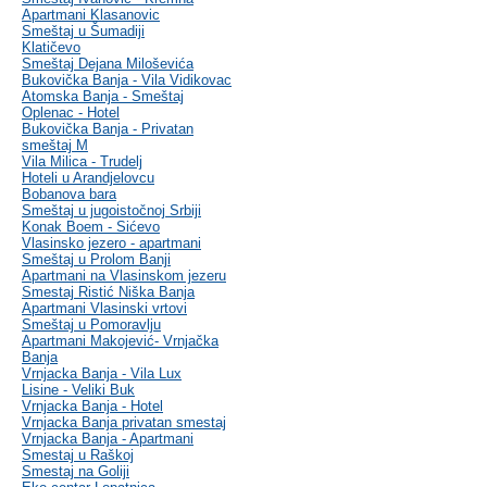
Apartmani Klasanovic
Smeštaj u Šumadiji
Klatičevo
Smeštaj Dejana Miloševića
Bukovička Banja - Vila Vidikovac
Atomska Banja - Smeštaj
Oplenac - Hotel
Bukovička Banja - Privatan
smeštaj M
Vila Milica - Trudelj
Hoteli u Arandjelovcu
Bobanova bara
Smeštaj u jugoistočnoj Srbiji
Konak Boem - Sićevo
Vlasinsko jezero - apartmani
Smeštaj u Prolom Banji
Apartmani na Vlasinskom jezeru
Smestaj Ristić Niška Banja
Apartmani Vlasinski vrtovi
Smeštaj u Pomoravlju
Apartmani Makojević- Vrnjačka
Banja
Vrnjacka Banja - Vila Lux
Lisine - Veliki Buk
Vrnjacka Banja - Hotel
Vrnjacka Banja privatan smestaj
Vrnjacka Banja - Apartmani
Smestaj u Raškoj
Smestaj na Goliji