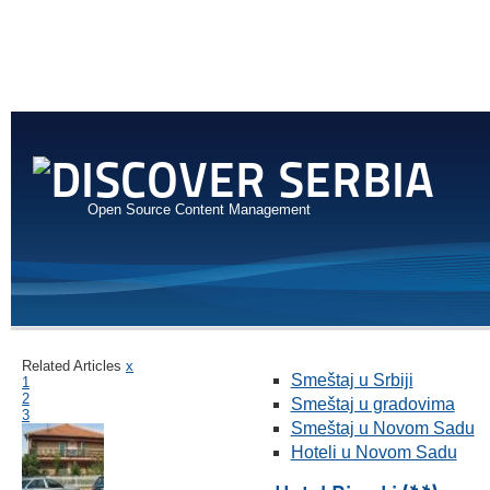
Open Source Content Management
Related Articles
x
Smeštaj u Srbiji
1
2
Smeštaj u gradovima
3
Smeštaj u Novom Sadu
Hoteli u Novom Sadu