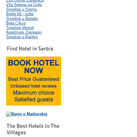
Eko centar Lopatnica
Vila Selena na Goliji
Smeštaj u Sremu
Belilo 69 - sobe
Smeštaj u Banatu
Bela Crkva
Smeštaj Vencel
Apartmani Zrenjanin
Smeštaj u Bačkoj
Find Hotel in Serbia
The Best Hotels in The
Villages