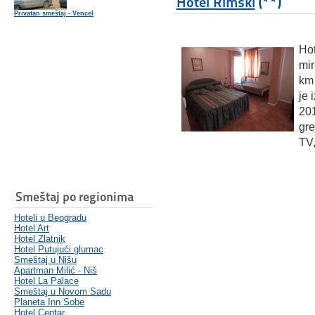
Hotel Rimski
(**)
Privatan smeštaj - Vencel
Hot
mi
km 
je 
201
gre
TV,
Smeštaj po regionima
Hoteli u Beogradu
Hotel Art
Hotel Zlatnik
Hotel Putujući glumac
Smeštaj u Nišu
Apartman Milić - Niš
Hotel La Palace
Smeštaj u Novom Sadu
Planeta Inn Sobe
Hotel Centar