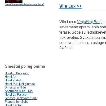
Vila Lux >>
Domaćinstvo Milošević u selu Borač
Vila Lux u
Vrnjačkoj Banji
u
savremeno opremljenih soba,
terase. Sobe su jednokrevet
trokrevetne. Svaka soba ima 
sopstveni balkon, a usluge 
24 časa.
Smeštaj po regionima
Hoteli u Beogradu
Hotel Art
Hotel Zlatnik
Hotel Putujući glumac
Smeštaj u Nišu
Apartman Milić - Niš
Hotel La Palace
Smeštaj u Novom Sadu
Planeta Inn Sobe
Hotel Centar