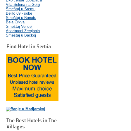
Eko centar Lopatnica
Vila Selena na Goliji
Smeštaj u Sremu
Belilo 69 - sobe
Smeštaj u Banatu
Bela Crkva
Smeštaj Vencel
Apartmani Zrenjanin
Smeštaj u Bačkoj
Find Hotel in Serbia
The Best Hotels in The
Villages