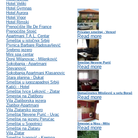
Hotel Veliki
Hotel Gymnas
Hotel Aurora
Hotel Vigor
Hotel Rimski
Prenoćište Ille De France
Prenoćište Stojić
Privatan smeštaj - Vencel
Apartmani T.A.L. Centar
Read more
Smeštaj u istočnoj Srbiji
Pivnica Barbare Radosavljević
Srebrno jezero
Mini spa centar
Donji Milanovac - Milenković
Smeštaj Nevene Purić
Sokobanja - Apartmani
Read more
Stevanović
Sokobanja Apartmani Klasanovic
Stara planina - Dukat
Smeštaj u jugozapadnoj Srbiji
Katići - Hotel
Smeštaj Ivice Leković - Zlatar
Domaćinstvo Milošević u selu Borač
Smestaj na Zlatiboru
Read more
Vila Zlatiborska jezera
Zlatibor-Apartmani
Vila Zlatarsko jezero
Smeštaj Nevene Purić - Uvac
Smeštaj na jezeru Perućac
Smeštaj u Sopotnici
Smestaj u Nisu - Milic
Read more
Smeštaj na Zlataru
Vila Zlatar
Smeštaj Ivanović - Kremna