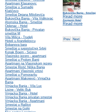
Apartmani Klasanovic
Smeštaj u Šumadiji
Klatičevo
Bukovička Banja - Smeštaj
Smeštaj Dejana Miloševića
Read more
Bukovička Banja - Vila Vidikovac
Zrenjanin Hotel
Atomska Banja - Smeštaj
Read more
Oplenac - Hotel
Bukovička Banja - Privatan
smeštaj M
Vila Milica - Trudelj
Prev
Next
Hoteli u Arandjelovcu
Bobanova bara
Smeštaj u jugoistočnoj Srbiji
Konak Boem - Sićevo
Vlasinsko jezero - apartmani
Smeštaj u Prolom Banji
Apartmani na Vlasinskom jezeru
Smestaj Ristić Niška Banja
Apartmani Vlasinski vrtovi
Smeštaj u Pomoravlju
Apartmani Makojević- Vrnjačka
Banja
Vrnjacka Banja - Vila Lux
Lisine - Veliki Buk
Vrnjacka Banja - Hotel
Vrnjacka Banja privatan smestaj
Vrnjacka Banja - Apartmani
Smestaj u Raškoj
Smestaj na Goliji