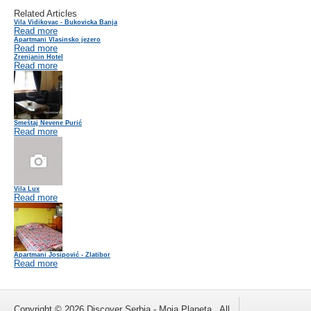
Related Articles
Vila Vidikovac - Bukovicka Banja
Read more
Apartmani Vlasinsko jezero
Read more
Zrenjanin Hotel
Read more
Smeštaj Nevene Purić
Read more
Vila Lux
Read more
Apartmani Josipović - Zlatibor
Read more
Copyright © 2026 Discover Serbia - Moja Planeta . All