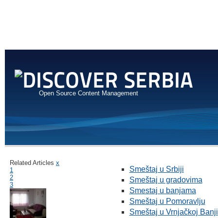
Open Source Content Management
Related Articles
x
Smeštaj u Srbiji
1
2
Smeštaj u gradovima
3
Smestaj u banjama
Smeštaj u Pomoravlju
Smeštaj u Vrnjačkoj Banji