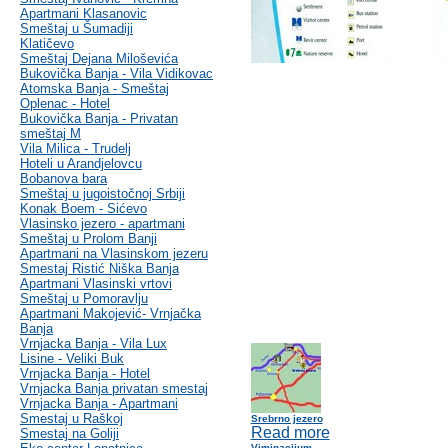
Apartmani Klasanovic
Smeštaj u Šumadiji
Klatičevo
Smeštaj Dejana Miloševića
Bukovička Banja - Vila Vidikovac
Atomska Banja - Smeštaj
Oplenac - Hotel
Bukovička Banja - Privatan
smeštaj M
Vila Milica - Trudelj
Hoteli u Arandjelovcu
Bobanova bara
Smeštaj u jugoistočnoj Srbiji
Konak Boem - Sićevo
Vlasinsko jezero - apartmani
Smeštaj u Prolom Banji
Apartmani na Vlasinskom jezeru
Smestaj Ristić Niška Banja
Apartmani Vlasinski vrtovi
Smeštaj u Pomoravlju
Apartmani Makojević- Vrnjačka
Banja
Vrnjacka Banja - Vila Lux
Lisine - Veliki Buk
Vrnjacka Banja - Hotel
Vrnjacka Banja privatan smestaj
Vrnjacka Banja - Apartmani
Smestaj u Raškoj
Srebrno jezero
Read more
Smestaj na Goliji
Viminacijum