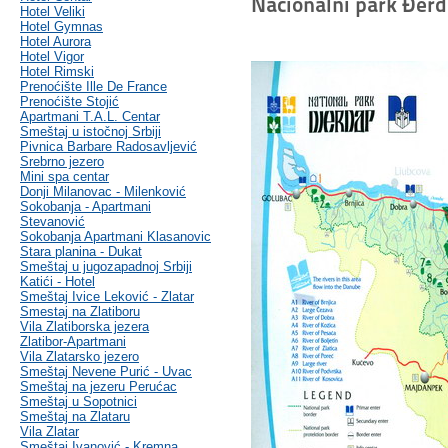
Nacionalni park Đer
Hotel Veliki
Hotel Gymnas
Hotel Aurora
Hotel Vigor
Hotel Rimski
Prenoćište Ille De France
Prenoćište Stojić
Apartmani T.A.L. Centar
Smeštaj u istočnoj Srbiji
Pivnica Barbare Radosavljević
Srebrno jezero
Mini spa centar
Donji Milanovac - Milenković
Sokobanja - Apartmani
Stevanović
Sokobanja Apartmani Klasanovic
Stara planina - Dukat
Smeštaj u jugozapadnoj Srbiji
Katići - Hotel
Smeštaj Ivice Leković - Zlatar
Smestaj na Zlatiboru
Vila Zlatiborska jezera
Zlatibor-Apartmani
Vila Zlatarsko jezero
Smeštaj Nevene Purić - Uvac
Smeštaj na jezeru Perućac
Smeštaj u Sopotnici
Smeštaj na Zlataru
Vila Zlatar
Smeštaj Ivanović - Kremna