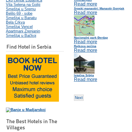
Eko centar Lopatnica
Read more
Vila Selena na Goliji
Smeštaj u Sremu
Srpski manastiri: Manastir Gornjak
Read more
Belilo 69 - sobe
Smeštaj u Banatu
Bela Crkva
Smeštaj Vencel
Apartmani Zrenjanin
Smeštaj u Bačkoj
Nacionalni park Đerdap
Read more
Find Hotel in Serbia
Rajkova pećina
Read more
Istočna Srbija
Read more
Next
The Best Hotels in The
Villages