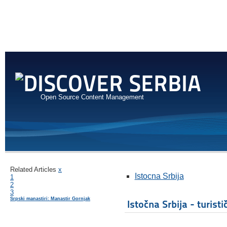
Open Source Content Management
Related Articles
x
Istocna Srbija
1
2
3
Srpski manastiri: Manastir Gornjak
Istočna Srbija - turisti