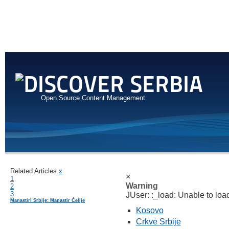
Open Source Content Management
Related Articles
x
×
1
Warning
2
3
JUser: :_load: Unable to load
Manastiri Srbije: Manastir Ćelije
Kosovo
Crkve Srbije