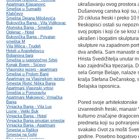
ukrašavanju ovog prostora a
Apartmani Klasanovic
Smeštaj u Šumadiji
Dušanovog carstva koji su, 
Klatičevo
20 ciklusa freski i preko 10 
Smeštaj Dejana Miloševića
Bukovička Banja - Vila Vidikovac
freskopisci ostali su nepozn
Atomska Banja - Smeštaj
svoj potpis i koji će se kroz 
Oplenac - Hotel
Bukovička Banja - Privatan
ukrašen i bogatim skulptur
smeštaj M
skulpture na zapadnom porta
Vila Milica - Trudelj
Hoteli u Arandjelovcu
dva anđela. Sam manastir o
Bobanova bara
Hrista Svedržitelja unutar m
Smeštaj u jugoistočnoj Srbiji
Konak Boem - Sićevo
kao zajednička trpezarija. D
Vlasinsko jezero - apartmani
sela Gornje Belaje, nalaze
Smeštaj u Prolom Banji
Apartmani na Vlasinskom jezeru
kralja Stefana Dečanskog, s
Smestaj Ristić Niška Banja
Belajska isposnica.
Apartmani Vlasinski vrtovi
Smeštaj u Pomoravlju
Apartmani Makojević- Vrnjačka
Banja
Pored svoje arhitekstonske 
Vrnjacka Banja - Vila Lux
izvanrednih freski, manasir V
Lisine - Veliki Buk
kulturno značajne dragocen
Vrnjacka Banja - Hotel
Vrnjacka Banja privatan smestaj
predmeta koji su pohranjeni
Vrnjacka Banja - Apartmani
svakako ćivot za mošti Sveto
Smestaj u Raškoj
Smestaj na Goliji
godine. Posebno bogatsvo o