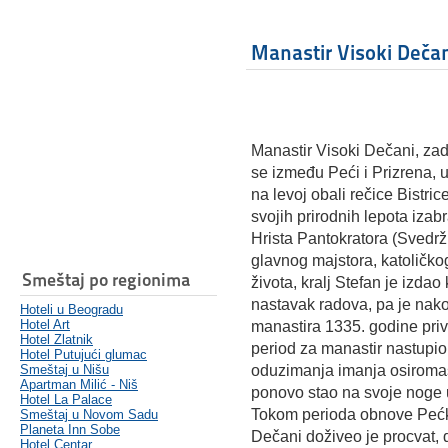
Manastir Visoki Deča
Manastir Visoki Dečani, za
se između Peći i Prizrena, 
na levoj obali rečice Bistr
svojih prirodnih lepota izabr
Hrista Pantokratora (Svedrž
glavnog majstora, katoličko
Smeštaj po regionima
života, kralj Stefan je izda
nastavak radova, pa je nako
Hoteli u Beogradu
Hotel Art
manastira 1335. godine prive
Hotel Zlatnik
period za manastir nastupio
Hotel Putujući glumac
Smeštaj u Nišu
oduzimanja imanja osiromaši
Apartman Milić - Niš
ponovo stao na svoje noge u
Hotel La Palace
Tokom perioda obnove Pećke 
Smeštaj u Novom Sadu
Planeta Inn Sobe
Dečani doživeo je procvat, 
Hotel Centar