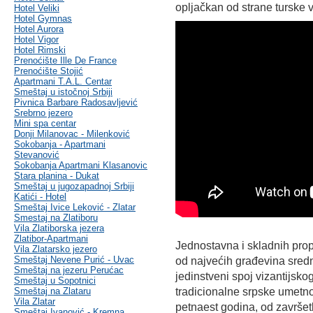
opljačkan od strane turske 
Hotel Veliki
Hotel Gymnas
Hotel Aurora
Hotel Vigor
Hotel Rimski
Prenoćište Ille De France
Prenoćište Stojić
Apartmani T.A.L. Centar
Smeštaj u istočnoj Srbiji
Pivnica Barbare Radosavljević
Srebrno jezero
Mini spa centar
Donji Milanovac - Milenković
Sokobanja - Apartmani
Stevanović
Sokobanja Apartmani Klasanovic
Stara planina - Dukat
Smeštaj u jugozapadnoj Srbiji
Katići - Hotel
Smeštaj Ivice Leković - Zlatar
Smestaj na Zlatiboru
Vila Zlatiborska jezera
Zlatibor-Apartmani
Jednostavna i skladnih propo
Vila Zlatarsko jezero
Smeštaj Nevene Purić - Uvac
od najvećih građevina sredn
Smeštaj na jezeru Perućac
jedinstveni spoj vizantijskog
Smeštaj u Sopotnici
Smeštaj na Zlataru
tradicionalne srpske umetno
Vila Zlatar
petnaest godina, od završet
Smeštaj Ivanović - Kremna