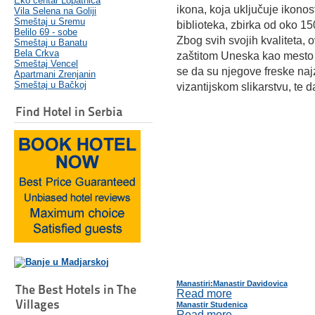
Eko centar Lopatnica
ikona, koja uključuje ikonos
Vila Selena na Goliji
Smeštaj u Sremu
biblioteka, zbirka od oko 15
Belilo 69 - sobe
Zbog svih svojih kvaliteta, 
Smeštaj u Banatu
Bela Crkva
zaštitom Uneska kao mesto 
Smeštaj Vencel
se da su njegove freske naj
Apartmani Zrenjanin
Smeštaj u Bačkoj
vizantijskom slikarstvu, te 
Find Hotel in Serbia
Manastiri:Manastir Davidovica
The Best Hotels in The
Read more
Villages
Manastir Studenica
Read more