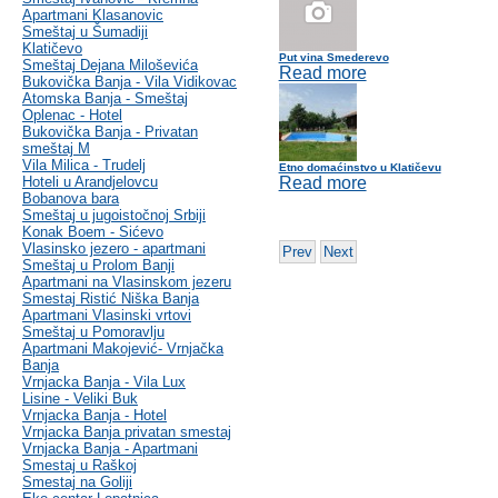
Apartmani Klasanovic
Smeštaj u Šumadiji
Klatičevo
Put vina Smederevo
Smeštaj Dejana Miloševića
Read more
Bukovička Banja - Vila Vidikovac
Atomska Banja - Smeštaj
Oplenac - Hotel
Bukovička Banja - Privatan
smeštaj M
Vila Milica - Trudelj
Etno domaćinstvo u Klatičevu
Hoteli u Arandjelovcu
Read more
Bobanova bara
Smeštaj u jugoistočnoj Srbiji
Konak Boem - Sićevo
Vlasinsko jezero - apartmani
Prev
Next
Smeštaj u Prolom Banji
Apartmani na Vlasinskom jezeru
Smestaj Ristić Niška Banja
Apartmani Vlasinski vrtovi
Smeštaj u Pomoravlju
Apartmani Makojević- Vrnjačka
Banja
Vrnjacka Banja - Vila Lux
Lisine - Veliki Buk
Vrnjacka Banja - Hotel
Vrnjacka Banja privatan smestaj
Vrnjacka Banja - Apartmani
Smestaj u Raškoj
Smestaj na Goliji