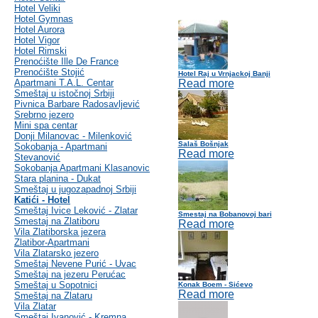
Hotel Veliki
Hotel Gymnas
Hotel Aurora
Hotel Vigor
Hotel Rimski
Prenoćište Ille De France
Prenoćište Stojić
Hotel Raj u Vrnjackoj Banji
Apartmani T.A.L. Centar
Read more
Smeštaj u istočnoj Srbiji
Pivnica Barbare Radosavljević
Srebrno jezero
Mini spa centar
Donji Milanovac - Milenković
Salaš Bošnjak
Sokobanja - Apartmani
Read more
Stevanović
Sokobanja Apartmani Klasanovic
Stara planina - Dukat
Smeštaj u jugozapadnoj Srbiji
Katići - Hotel
Smeštaj Ivice Leković - Zlatar
Smestaj na Bobanovoj bari
Smestaj na Zlatiboru
Read more
Vila Zlatiborska jezera
Zlatibor-Apartmani
Vila Zlatarsko jezero
Smeštaj Nevene Purić - Uvac
Smeštaj na jezeru Perućac
Smeštaj u Sopotnici
Konak Boem - Sićevo
Read more
Smeštaj na Zlataru
Vila Zlatar
Smeštaj Ivanović - Kremna