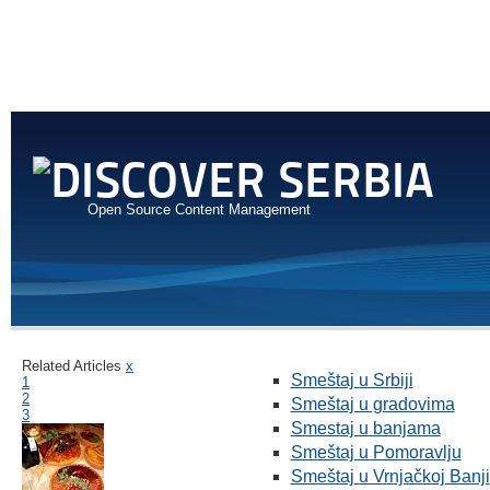
Open Source Content Management
Related Articles
x
Smeštaj u Srbiji
1
2
Smeštaj u gradovima
3
Smestaj u banjama
Smeštaj u Pomoravlju
Smeštaj u Vrnjačkoj Banji