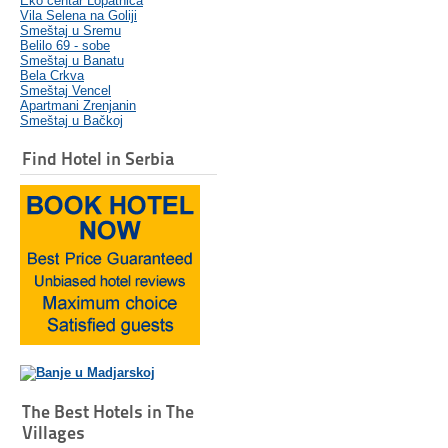
Eko centar Lopatnica
Vila Selena na Goliji
Smeštaj u Sremu
Belilo 69 - sobe
Smeštaj u Banatu
Bela Crkva
Smeštaj Vencel
Apartmani Zrenjanin
Smeštaj u Bačkoj
Find Hotel in Serbia
The Best Hotels in The
Villages