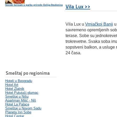
Vila Lux >>
Seoski turizam u parku prirode Golija-Studenica
Vila Lux u
Vrnjačkoj Banji
u
savremeno opremljenih soba,
terase. Sobe su jednokrevet
trokrevetne. Svaka soba ima 
sopstveni balkon, a usluge 
24 časa.
Smeštaj po regionima
Hoteli u Beogradu
Hotel Art
Hotel Zlatnik
Hotel Putujući glumac
Smeštaj u Nišu
Apartman Milić - Niš
Hotel La Palace
Smeštaj u Novom Sadu
Planeta Inn Sobe
Hotel Centar