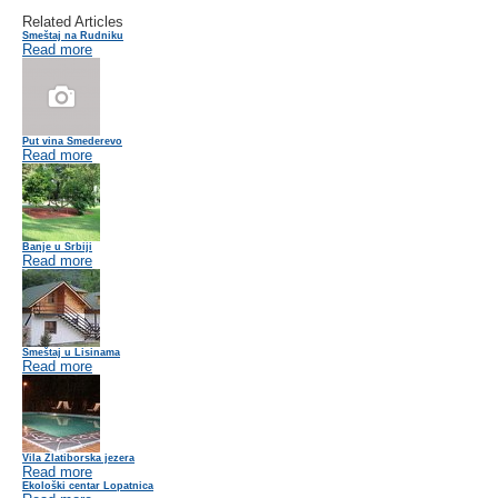
Related Articles
Smeštaj na Rudniku
Read more
Put vina Smederevo
Read more
Banje u Srbiji
Read more
Smeštaj u Lisinama
Read more
Vila Zlatiborska jezera
Read more
Ekološki centar Lopatnica