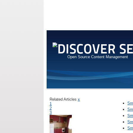
Open Source Content Management
Related Articles
x
Sme
1
2
Sm
3
Sme
Sme
Sm