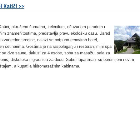
l Katići >>
Katići, okruženo šumama, zelenilom, očuvanom prirodom i
dnim znamenitostima, predstavlja pravu ekološku oazu. Usred
 izvanredne sredine, nalazi se potpuno renoviran hotel,
en četinarima. Gostima je na raspolaganju i restoran, mini spa
r sa dve saune, đakuzi za 4 osobe, soba za masažu, sala za
 tenis, diskoteka i igraonica za decu. Sobe i apartmani su opremljeni novim
tajem, a kupatila hidromasažnim kabinama.