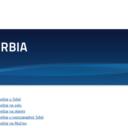
štaj u Srbiji
eštaj na selu
štaj na planini
štaj u jugozapadnoj Srbiji
eštaj na Mučnju