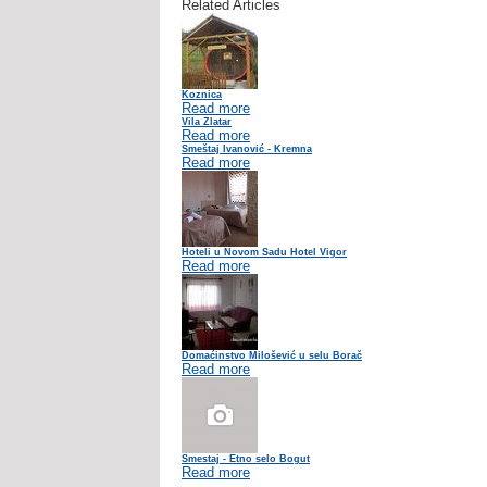
Related Articles
Koznica
Read more
Vila Zlatar
Read more
Smeštaj Ivanović - Kremna
Read more
Hoteli u Novom Sadu Hotel Vigor
Read more
Domaćinstvo Milošević u selu Borač
Read more
Smestaj - Etno selo Bogut
Read more