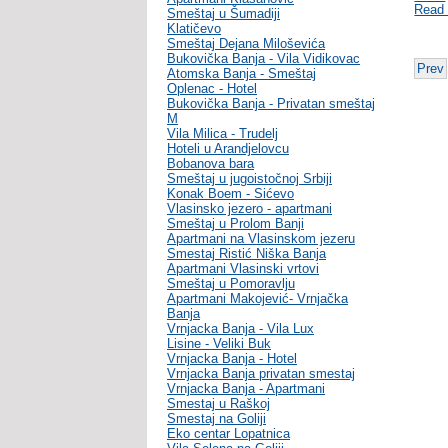
Read
Smeštaj u Šumadiji
Klatičevo
Smeštaj Dejana Miloševića
Bukovička Banja - Vila Vidikovac
Prev
Atomska Banja - Smeštaj
Oplenac - Hotel
Bukovička Banja - Privatan smeštaj
M
Vila Milica - Trudelj
Hoteli u Arandjelovcu
Bobanova bara
Smeštaj u jugoistočnoj Srbiji
Konak Boem - Sićevo
Vlasinsko jezero - apartmani
Smeštaj u Prolom Banji
Apartmani na Vlasinskom jezeru
Smestaj Ristić Niška Banja
Apartmani Vlasinski vrtovi
Smeštaj u Pomoravlju
Apartmani Makojević- Vrnjačka
Banja
Vrnjacka Banja - Vila Lux
Lisine - Veliki Buk
Vrnjacka Banja - Hotel
Vrnjacka Banja privatan smestaj
Vrnjacka Banja - Apartmani
Smestaj u Raškoj
Smestaj na Goliji
Eko centar Lopatnica