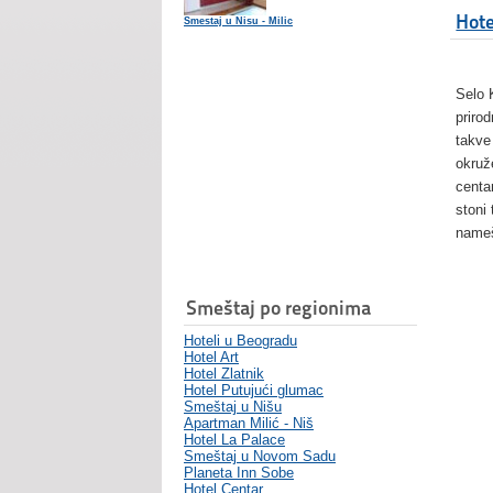
Hote
Smestaj u Nisu - Milic
Selo 
priro
takve
okruž
centa
stoni
nameš
Smeštaj po regionima
Hoteli u Beogradu
Hotel Art
Hotel Zlatnik
Hotel Putujući glumac
Smeštaj u Nišu
Apartman Milić - Niš
Hotel La Palace
Smeštaj u Novom Sadu
Planeta Inn Sobe
Hotel Centar