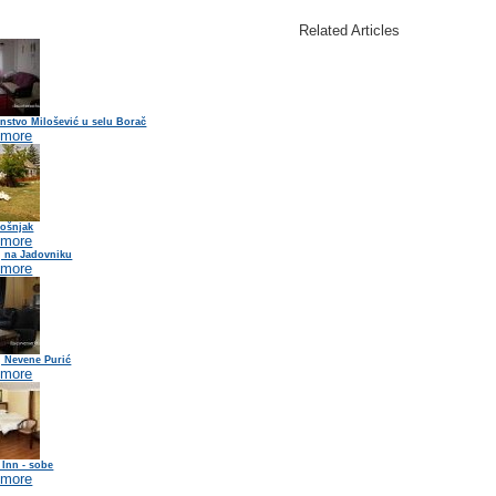
Related Articles
nstvo Milošević u selu Borač
 more
Bošnjak
 more
j na Jadovniku
 more
j Nevene Purić
 more
 Inn - sobe
 more