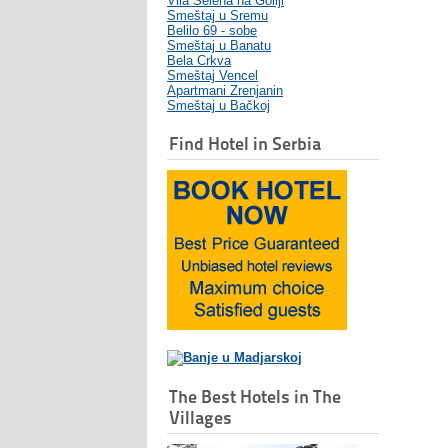
Vila Selena na Goliji
Smeštaj u Sremu
Belilo 69 - sobe
Smeštaj u Banatu
Bela Crkva
Smeštaj Vencel
Apartmani Zrenjanin
Smeštaj u Bačkoj
Find Hotel in Serbia
The Best Hotels in The
Villages