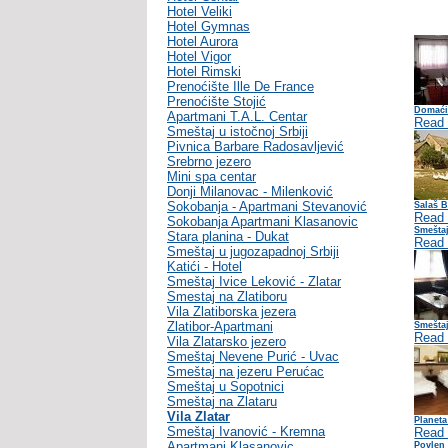
Hotel Veliki
Hotel Gymnas
Hotel Aurora
Hotel Vigor
Hotel Rimski
Prenoćište Ille De France
Prenoćište Stojić
Domaći
Apartmani T.A.L. Centar
Read
Smeštaj u istočnoj Srbiji
Pivnica Barbare Radosavljević
Srebrno jezero
Mini spa centar
Donji Milanovac - Milenković
Sokobanja - Apartmani Stevanović
Salaš 
Read
Sokobanja Apartmani Klasanovic
Smešta
Stara planina - Dukat
Read
Smeštaj u jugozapadnoj Srbiji
Katići - Hotel
Smeštaj Ivice Leković - Zlatar
Smestaj na Zlatiboru
Vila Zlatiborska jezera
Zlatibor-Apartmani
Smešta
Read
Vila Zlatarsko jezero
Smeštaj Nevene Purić - Uvac
Smeštaj na jezeru Perućac
Smeštaj u Sopotnici
Smeštaj na Zlataru
Vila Zlatar
Planeta
Smeštaj Ivanović - Kremna
Read
Apartmani Klasanovic
Povlen