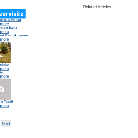
Related Articles
Rimski Novi Sad
 more
Prolom Banja
 more
ani Vlasinsko jezero
 more
Bošnjak
 more
tar
 more
 u Topoli
 more
Next