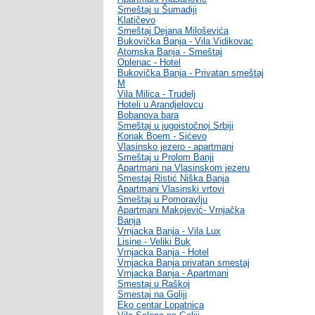
Smeštaj u Šumadiji
Klatičevo
Smeštaj Dejana Miloševića
Bukovička Banja - Vila Vidikovac
Atomska Banja - Smeštaj
Oplenac - Hotel
Bukovička Banja - Privatan smeštaj
M
Vila Milica - Trudelj
Hoteli u Arandjelovcu
Bobanova bara
Smeštaj u jugoistočnoj Srbiji
Konak Boem - Sićevo
Vlasinsko jezero - apartmani
Smeštaj u Prolom Banji
Apartmani na Vlasinskom jezeru
Smestaj Ristić Niška Banja
Apartmani Vlasinski vrtovi
Smeštaj u Pomoravlju
Apartmani Makojević- Vrnjačka
Banja
Vrnjacka Banja - Vila Lux
Lisine - Veliki Buk
Vrnjacka Banja - Hotel
Vrnjacka Banja privatan smestaj
Vrnjacka Banja - Apartmani
Smestaj u Raškoj
Smestaj na Goliji
Eko centar Lopatnica