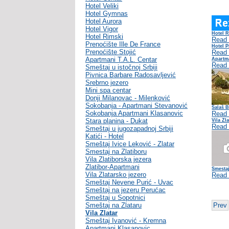
Hotel Veliki
Hotel Gymnas
Hotel Aurora
Hotel Vigor
Hotel 
Hotel Rimski
Read
Prenoćište Ille De France
Hotel 
Prenoćište Stojić
Read
Apartmani T.A.L. Centar
Apartm
Read
Smeštaj u istočnoj Srbiji
Pivnica Barbare Radosavljević
Srebrno jezero
Mini spa centar
Donji Milanovac - Milenković
Sokobanja - Apartmani Stevanović
Salaš 
Sokobanja Apartmani Klasanovic
Read
Stara planina - Dukat
Vila Zla
Read
Smeštaj u jugozapadnoj Srbiji
Katići - Hotel
Smeštaj Ivice Leković - Zlatar
Smestaj na Zlatiboru
Vila Zlatiborska jezera
Zlatibor-Apartmani
Smestaj
Vila Zlatarsko jezero
Read
Smeštaj Nevene Purić - Uvac
Smeštaj na jezeru Perućac
Smeštaj u Sopotnici
Smeštaj na Zlataru
Prev
Vila Zlatar
Smeštaj Ivanović - Kremna
Apartmani Klasanovic