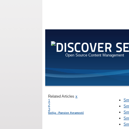
Open Source Content Management
Related Articles
x
Sme
1
2
Sm
3
Sm
Golija - Pansion Avramović
Sm
Sm