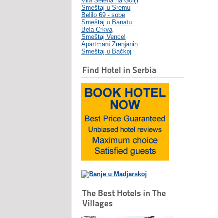
Vila Selena na Goliji
Smeštaj u Sremu
Belilo 69 - sobe
Smeštaj u Banatu
Bela Crkva
Smeštaj Vencel
Apartmani Zrenjanin
Smeštaj u Bačkoj
Find Hotel in Serbia
The Best Hotels in The
Villages