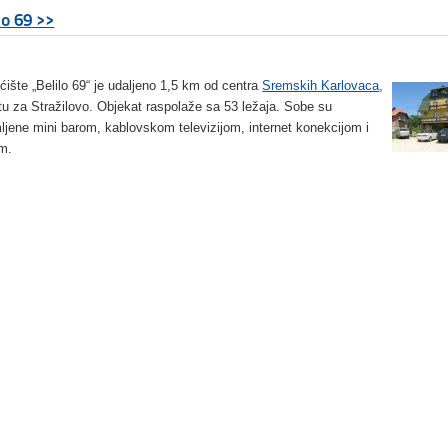
lo 69 >>
ćište „Belilo 69“ je udaljeno 1,5 km od centra
Sremskih Karlovaca
,
tu za Stražilovo. Objekat raspolaže sa 53 ležaja. Sobe su
ljene mini barom, kablovskom televizijom, internet konekcijom i
m.