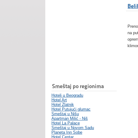
Beli
Preno
na pu
oprem
klimo
Smeštaj po regionima
Hoteli u Beogradu
Hotel Art
Hotel Zlatnik
Hotel Putujući glumac
Smeštaj u Nišu
Apartman Milić - Niš
Hotel La Palace
Smeštaj u Novom Sadu
Planeta Inn Sobe
Hotel Centar