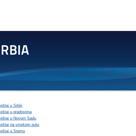
štaj u Srbiji
eštaj u gradovima
eštaj u Novom Sadu
eštaj na vinskom putu
eštaj u Sremu