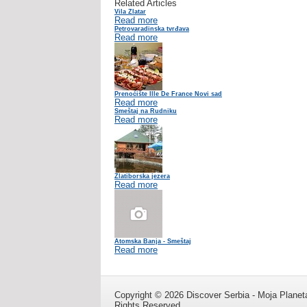
Related Articles
Vila Zlatar
Read more
Petrovaradinska tvrđava
Read more
Prenoćište Ille De France Novi sad
Read more
Smeštaj na Rudniku
Read more
Zlatiborska jezera
Read more
Atomska Banja - Smeštaj
Read more
Copyright © 2026 Discover Serbia - Moja Planeta
Rights Reserved.