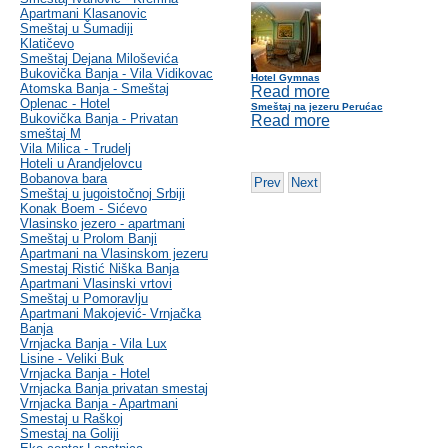
Apartmani Klasanovic
Smeštaj u Šumadiji
Klatičevo
Smeštaj Dejana Miloševića
Bukovička Banja - Vila Vidikovac
Hotel Gymnas
Atomska Banja - Smeštaj
Read more
Oplenac - Hotel
Smeštaj na jezeru Perućac
Bukovička Banja - Privatan
Read more
smeštaj M
Vila Milica - Trudelj
Hoteli u Arandjelovcu
Bobanova bara
Prev
Next
Smeštaj u jugoistočnoj Srbiji
Konak Boem - Sićevo
Vlasinsko jezero - apartmani
Smeštaj u Prolom Banji
Apartmani na Vlasinskom jezeru
Smestaj Ristić Niška Banja
Apartmani Vlasinski vrtovi
Smeštaj u Pomoravlju
Apartmani Makojević- Vrnjačka
Banja
Vrnjacka Banja - Vila Lux
Lisine - Veliki Buk
Vrnjacka Banja - Hotel
Vrnjacka Banja privatan smestaj
Vrnjacka Banja - Apartmani
Smestaj u Raškoj
Smestaj na Goliji