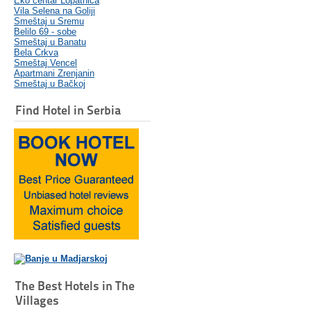
Eko centar Lopatnica
Vila Selena na Goliji
Smeštaj u Sremu
Belilo 69 - sobe
Smeštaj u Banatu
Bela Crkva
Smeštaj Vencel
Apartmani Zrenjanin
Smeštaj u Bačkoj
Find Hotel in Serbia
The Best Hotels in The
Villages