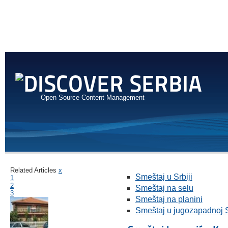
Open Source Content Management
Related Articles
x
Smeštaj u Srbiji
1
2
Smeštaj na selu
3
Smeštaj na planini
Smeštaj u jugozapadnoj S