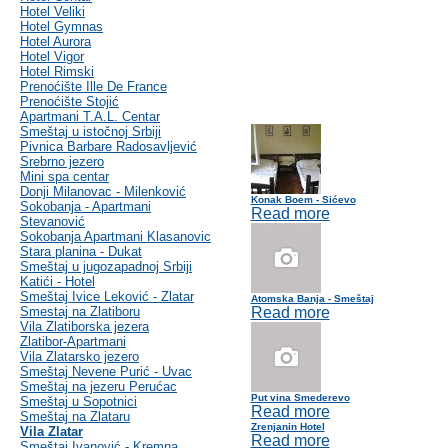
Hotel Veliki
Hotel Gymnas
Hotel Aurora
Hotel Vigor
Hotel Rimski
Prenoćište Ille De France
Prenoćište Stojić
Apartmani T.A.L. Centar
Smeštaj u istočnoj Srbiji
Pivnica Barbare Radosavljević
Srebrno jezero
Mini spa centar
Donji Milanovac - Milenković
Konak Boem - Sićevo
Sokobanja - Apartmani
Read more
Stevanović
Sokobanja Apartmani Klasanovic
Stara planina - Dukat
Smeštaj u jugozapadnoj Srbiji
Katići - Hotel
Smeštaj Ivice Leković - Zlatar
Atomska Banja - Smeštaj
Smestaj na Zlatiboru
Read more
Vila Zlatiborska jezera
Zlatibor-Apartmani
Vila Zlatarsko jezero
Smeštaj Nevene Purić - Uvac
Smeštaj na jezeru Perućac
Put vina Smederevo
Smeštaj u Sopotnici
Read more
Smeštaj na Zlataru
Zrenjanin Hotel
Vila Zlatar
Read more
Smeštaj Ivanović - Kremna