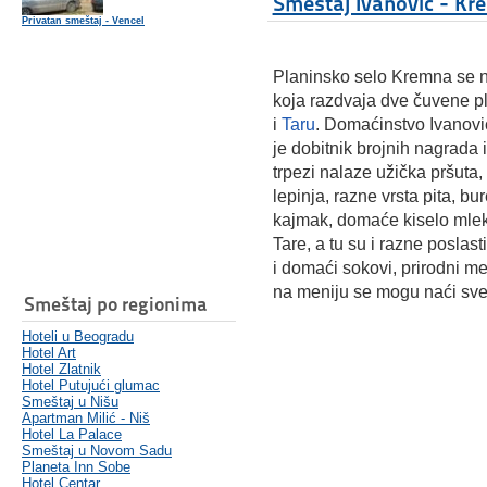
Smeštaj Ivanović - Kr
Privatan smeštaj - Vencel
Planinsko selo Kremna se na
koja razdvaja dve čuvene p
i
Taru
. Domaćinstvo Ivanovi
je dobitnik brojnih nagrada i
trpezi nalaze užička pršuta,
lepinja, razne vrsta pita, bure
kajmak, domaće kiselo mlek
Tare, a tu su i razne poslast
i domaći sokovi, prirodni me
na meniju se mogu naći sve v
Smeštaj po regionima
Hoteli u Beogradu
Hotel Art
Hotel Zlatnik
Hotel Putujući glumac
Smeštaj u Nišu
Apartman Milić - Niš
Hotel La Palace
Smeštaj u Novom Sadu
Planeta Inn Sobe
Hotel Centar