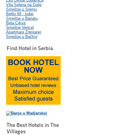
Eko centar Lopatnica
Vila Selena na Goliji
Smeštaj u Sremu
Belilo 69 - sobe
Smeštaj u Banatu
Bela Crkva
Smeštaj Vencel
Apartmani Zrenjanin
Smeštaj u Bačkoj
Find Hotel in Serbia
The Best Hotels in The
Villages