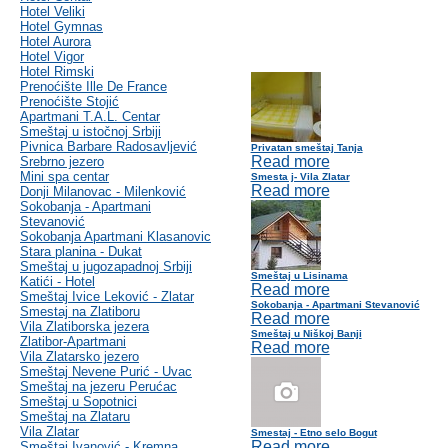
Hotel Veliki
Hotel Gymnas
Hotel Aurora
Hotel Vigor
Hotel Rimski
Prenoćište Ille De France
Prenoćište Stojić
Apartmani T.A.L. Centar
Smeštaj u istočnoj Srbiji
Pivnica Barbare Radosavljević
Privatan smeštaj Tanja
Read more
Srebrno jezero
Mini spa centar
Smesta j- Vila Zlatar
Read more
Donji Milanovac - Milenković
Sokobanja - Apartmani
Stevanović
Sokobanja Apartmani Klasanovic
Stara planina - Dukat
Smeštaj u jugozapadnoj Srbiji
Smeštaj u Lisinama
Katići - Hotel
Read more
Smeštaj Ivice Leković - Zlatar
Sokobanja - Apartmani Stevanović
Smestaj na Zlatiboru
Read more
Vila Zlatiborska jezera
Smeštaj u Niškoj Banji
Zlatibor-Apartmani
Read more
Vila Zlatarsko jezero
Smeštaj Nevene Purić - Uvac
Smeštaj na jezeru Perućac
Smeštaj u Sopotnici
Smeštaj na Zlataru
Vila Zlatar
Smestaj - Etno selo Bogut
Read more
Smeštaj Ivanović - Kremna