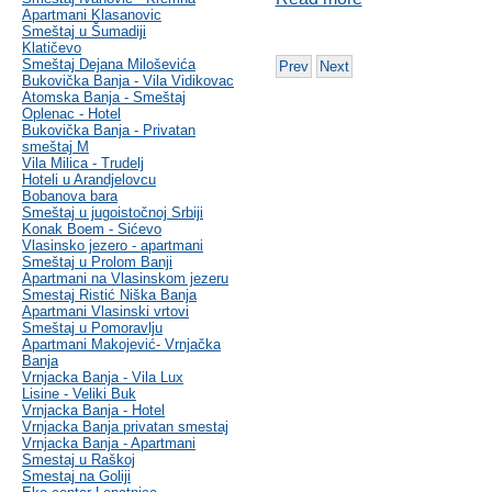
Apartmani Klasanovic
Smeštaj u Šumadiji
Klatičevo
Smeštaj Dejana Miloševića
Prev
Next
Bukovička Banja - Vila Vidikovac
Atomska Banja - Smeštaj
Oplenac - Hotel
Bukovička Banja - Privatan
smeštaj M
Vila Milica - Trudelj
Hoteli u Arandjelovcu
Bobanova bara
Smeštaj u jugoistočnoj Srbiji
Konak Boem - Sićevo
Vlasinsko jezero - apartmani
Smeštaj u Prolom Banji
Apartmani na Vlasinskom jezeru
Smestaj Ristić Niška Banja
Apartmani Vlasinski vrtovi
Smeštaj u Pomoravlju
Apartmani Makojević- Vrnjačka
Banja
Vrnjacka Banja - Vila Lux
Lisine - Veliki Buk
Vrnjacka Banja - Hotel
Vrnjacka Banja privatan smestaj
Vrnjacka Banja - Apartmani
Smestaj u Raškoj
Smestaj na Goliji