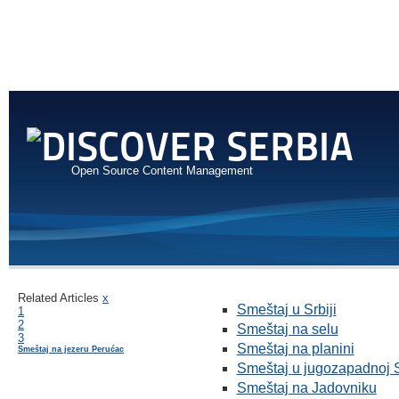
Open Source Content Management
Related Articles
x
Smeštaj u Srbiji
1
2
Smeštaj na selu
3
Smeštaj na planini
Smeštaj na jezeru Perućac
Smeštaj u jugozapadnoj S
Smeštaj na Jadovniku