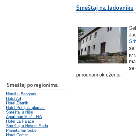
Smeštaj na Jadovniku
Sel
Jad
Srb
se 
je 
mag
se 
prirodnom okruženju.
Smeštaj po regionima
Hoteli u Beogradu
Hotel Art
Hotel Zlatnik
Hotel Putujući glumac
Smeštaj u Nišu
Apartman Milić - Niš
Hotel La Palace
Smeštaj u Novom Sadu
Planeta Inn Sobe
Hotel Centar