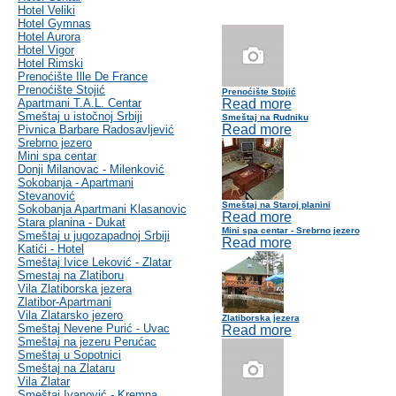
Hotel Veliki
Hotel Gymnas
Hotel Aurora
Hotel Vigor
Hotel Rimski
Prenoćište Ille De France
Prenoćište Stojić
Prenoćište Stojić
Apartmani T.A.L. Centar
Read more
Smeštaj u istočnoj Srbiji
Smeštaj na Rudniku
Read more
Pivnica Barbare Radosavljević
Srebrno jezero
Mini spa centar
Donji Milanovac - Milenković
Sokobanja - Apartmani
Stevanović
Smeštaj na Staroj planini
Sokobanja Apartmani Klasanovic
Read more
Stara planina - Dukat
Mini spa centar - Srebrno jezero
Smeštaj u jugozapadnoj Srbiji
Read more
Katići - Hotel
Smeštaj Ivice Leković - Zlatar
Smestaj na Zlatiboru
Vila Zlatiborska jezera
Zlatibor-Apartmani
Vila Zlatarsko jezero
Zlatiborska jezera
Smeštaj Nevene Purić - Uvac
Read more
Smeštaj na jezeru Perućac
Smeštaj u Sopotnici
Smeštaj na Zlataru
Vila Zlatar
Smeštaj Ivanović - Kremna