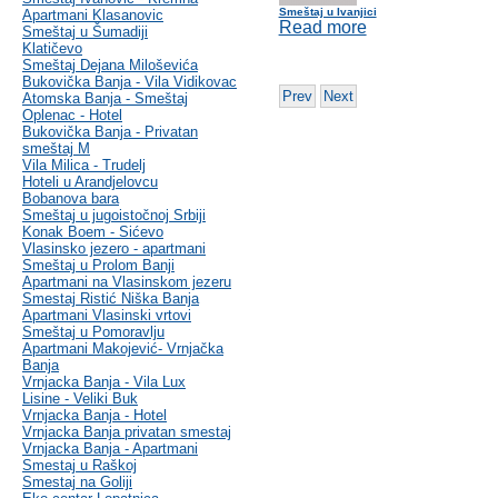
Smeštaj u Ivanjici
Apartmani Klasanovic
Read more
Smeštaj u Šumadiji
Klatičevo
Smeštaj Dejana Miloševića
Bukovička Banja - Vila Vidikovac
Prev
Next
Atomska Banja - Smeštaj
Oplenac - Hotel
Bukovička Banja - Privatan
smeštaj M
Vila Milica - Trudelj
Hoteli u Arandjelovcu
Bobanova bara
Smeštaj u jugoistočnoj Srbiji
Konak Boem - Sićevo
Vlasinsko jezero - apartmani
Smeštaj u Prolom Banji
Apartmani na Vlasinskom jezeru
Smestaj Ristić Niška Banja
Apartmani Vlasinski vrtovi
Smeštaj u Pomoravlju
Apartmani Makojević- Vrnjačka
Banja
Vrnjacka Banja - Vila Lux
Lisine - Veliki Buk
Vrnjacka Banja - Hotel
Vrnjacka Banja privatan smestaj
Vrnjacka Banja - Apartmani
Smestaj u Raškoj
Smestaj na Goliji