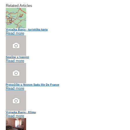
Related Articles
Vrnjačka Banja - turistička karta
Read more
Smeštaj u Ivanjici
Read more
Prenoćište u Novom Sadu Ille De France
Read more
Vrnjacka Banja - Klima
Read more