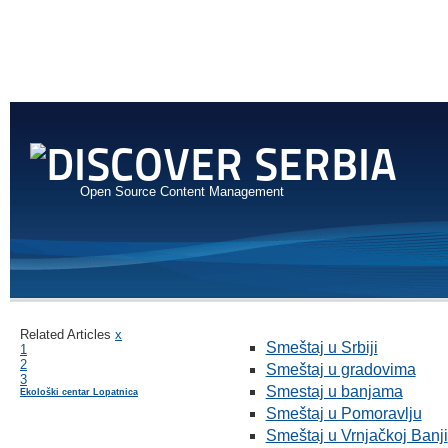
Open Source Content Management
Related Articles
x
Smeštaj u Srbiji
1
2
Smeštaj u gradovima
3
Smestaj u banjama
Ekološki centar Lopatnica
Smeštaj u Pomoravlju
Smeštaj u Vrnjačkoj Banji