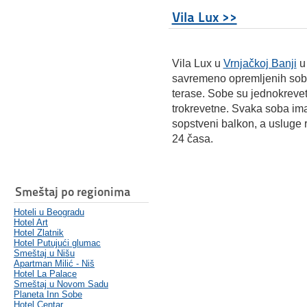
Vila Lux >>
Vila Lux u
Vrnjačkoj Banji
u
savremeno opremljenih soba,
terase. Sobe su jednokrevet
trokrevetne. Svaka soba ima 
sopstveni balkon, a usluge 
24 časa.
Smeštaj po regionima
Hoteli u Beogradu
Hotel Art
Hotel Zlatnik
Hotel Putujući glumac
Smeštaj u Nišu
Apartman Milić - Niš
Hotel La Palace
Smeštaj u Novom Sadu
Planeta Inn Sobe
Hotel Centar