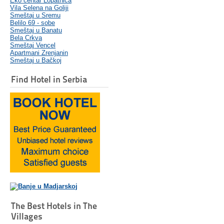
Eko centar Lopatnica
Vila Selena na Goliji
Smeštaj u Sremu
Belilo 69 - sobe
Smeštaj u Banatu
Bela Crkva
Smeštaj Vencel
Apartmani Zrenjanin
Smeštaj u Bačkoj
Find Hotel in Serbia
The Best Hotels in The
Villages