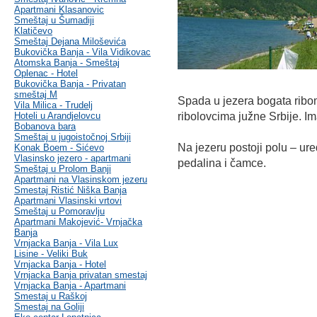
Apartmani Klasanovic
Smeštaj u Šumadiji
Klatičevo
Smeštaj Dejana Miloševića
Bukovička Banja - Vila Vidikovac
Atomska Banja - Smeštaj
Oplenac - Hotel
Bukovička Banja - Privatan
smeštaj M
Spada u jezera bogata rib
Vila Milica - Trudelj
Hoteli u Arandjelovcu
ribolovcima južne Srbije. I
Bobanova bara
Smeštaj u jugoistočnoj Srbiji
Na jezeru postoji polu – ur
Konak Boem - Sićevo
Vlasinsko jezero - apartmani
pedalina i čamce.
Smeštaj u Prolom Banji
Apartmani na Vlasinskom jezeru
Smestaj Ristić Niška Banja
Apartmani Vlasinski vrtovi
Smeštaj u Pomoravlju
Apartmani Makojević- Vrnjačka
Banja
Vrnjacka Banja - Vila Lux
Lisine - Veliki Buk
Vrnjacka Banja - Hotel
Vrnjacka Banja privatan smestaj
Vrnjacka Banja - Apartmani
Smestaj u Raškoj
Smestaj na Goliji