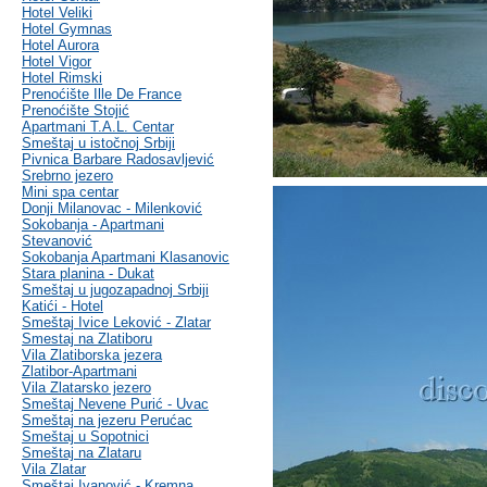
Hotel Veliki
Hotel Gymnas
Hotel Aurora
Hotel Vigor
Hotel Rimski
Prenoćište Ille De France
Prenoćište Stojić
Apartmani T.A.L. Centar
Smeštaj u istočnoj Srbiji
Pivnica Barbare Radosavljević
Srebrno jezero
Mini spa centar
Donji Milanovac - Milenković
Sokobanja - Apartmani
Stevanović
Sokobanja Apartmani Klasanovic
Stara planina - Dukat
Smeštaj u jugozapadnoj Srbiji
Katići - Hotel
Smeštaj Ivice Leković - Zlatar
Smestaj na Zlatiboru
Vila Zlatiborska jezera
Zlatibor-Apartmani
Vila Zlatarsko jezero
Smeštaj Nevene Purić - Uvac
Smeštaj na jezeru Perućac
Smeštaj u Sopotnici
Smeštaj na Zlataru
Vila Zlatar
Smeštaj Ivanović - Kremna