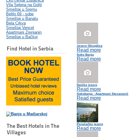
Eko centar Lopatnica
Vila Selena na Goliji
Smeštaj u Sremu
Belilo 69 - sobe
Smeštaj u Banatu
Bela Crkva
Smeštaj Vencel
Apartmani Zrenjanin
Smeštaj u Bačkoj
Jezero Okruglica
Find Hotel in Serbia
Read more
Soko Banja
Read more
Daićko jezero
Read more
Sokobanja - Apartmani Stevanović
Read more
Perućačko jezero
The Best Hotels in The
Read more
Villages