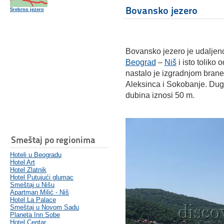
Bovansko jezero
Srebrno jezero
Bovansko jezero je udaljen
Beograd
–
Niš
i isto toliko 
nastalo je izgradnjom bran
Aleksinca i Sokobanje. Duga
dubina iznosi 50 m.
Smeštaj po regionima
Hoteli u Beogradu
Hotel Art
Hotel Zlatnik
Hotel Putujući glumac
Smeštaj u Nišu
Apartman Milić - Niš
Hotel La Palace
Smeštaj u Novom Sadu
Planeta Inn Sobe
Hotel Centar