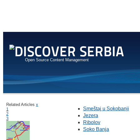
Open Source Content Management
Related Articles
x
Smeštaj u Sokobanji
1
2
Jezera
3
Ribolov
Soko Banja