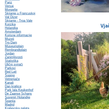
Pariz
Versaj
Monpelje
Skijanje u Francuskoj
Val Dizer
Skijanje - Troa Vale
Korzika
Vja
Holandija
Amsterdam
Korisne informacije
Muzeji
Trg Dam
Museumplain
Rembrandtplain
Jordan
Zanimljivosti
Statistika
Ulični svirači
Parkovi
Red Lajt
Šoping
Vetrenjače
Kanali
Dan kraljice
Park lala Keukenhof
De Zaanse Schans
Suveniri Holandije
Španija
Madrid
Kraljevska palata