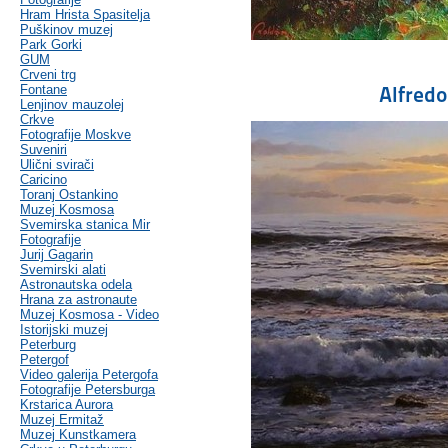
Hram Hrista Spasitelja
Puškinov muzej
Park Gorki
GUM
Crveni trg
Alfredo
Fontane
Lenjinov mauzolej
Crkve
Fotografije Moskve
Suveniri
Ulični svirači
Caricino
Toranj Ostankino
Muzej Kosmosa
Svemirska stanica Mir
Fotografije
Jurij Gagarin
Svemirski alati
Astronautska odela
Hrana za astronaute
Muzej Kosmosa - Video
Istorijski muzej
Peterburg
Petergof
Video galerija Petergofa
Fotografije Petersburga
Krstarica Aurora
Muzej Ermitaž
Muzej Kunstkamera