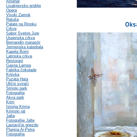
Arsenal
Lisakijevsko groblje
Opera
Visoki Zamok
Ratuša
Oks
Palate na Rinoku
Crkve
Sabor Svetog Jure
Uspenska crkva
Bernandin manastir
Jermenska katedrala
Kapela Boim
Latinska crkva
Restorani
Gasna Lampa
Fabrika čokolade
Krijivka
Puzata Hata
Ulični svirači
Strijski park
Fotografije
Akva park
Krim
Istorija Krima
Krimski rat
Jalta
Fotografije Jalte
Lastavičje gnezdo
Planina Ai-Petra
Fotografije