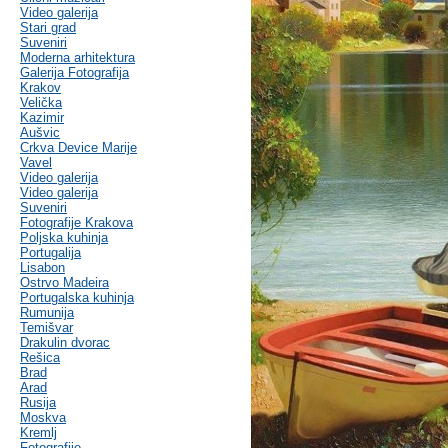
Video galerija
Stari grad
Suveniri
Moderna arhitektura
Galerija Fotografija
Krakov
Velička
Kazimir
Aušvic
Crkva Device Marije
Vavel
Video galerija
Video galerija
Suveniri
Fotografije Krakova
Poljska kuhinja
Portugalija
Lisabon
Ostrvo Madeira
Portugalska kuhinja
Rumunija
Temišvar
Drakulin dvorac
Rešica
Brad
Arad
Rusija
Moskva
Kremlj
Fotografije