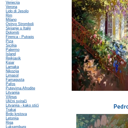
Venecija
Verona
Lido di Jesolo
Rim
Milano
Ostrvo Stromboli
Skijanje u Italiji
Dolomiti
Firenca - Putopis
Piza
Sicilija
Palermo
Island
Rejkjavik
Kipar
Larnaka
Nikozija
Limasol
Famagusta
Pafos
Putevima Afrodite
Litvanija
Viljnus
Ulični svirači
Pedr
Litvanija - kako stići
Trakai
Brdo krstova
Letonija
Riga
Luksemburg