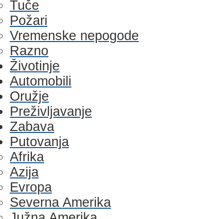
Tuče
Požari
Vremenske nepogode
Razno
Životinje
Automobili
Oružje
Preživljavanje
Zabava
Putovanja
Afrika
Azija
Evropa
Severna Amerika
Južna Amerika