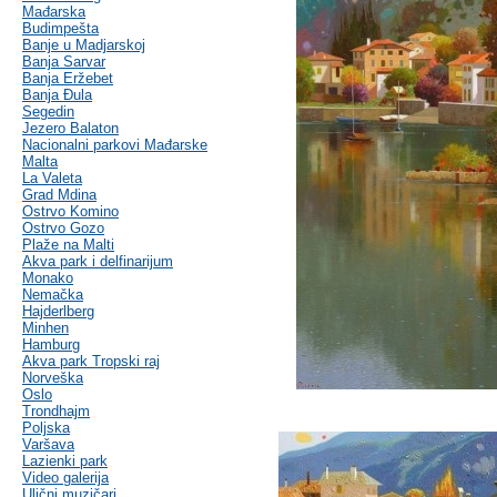
Mađarska
Budimpešta
Banje u Madjarskoj
Banja Sarvar
Banja Eržebet
Banja Ðula
Segedin
Jezero Balaton
Nacionalni parkovi Mađarske
Malta
La Valeta
Grad Mdina
Ostrvo Komino
Ostrvo Gozo
Plaže na Malti
Akva park i delfinarijum
Monako
Nemačka
Hajderlberg
Minhen
Hamburg
Akva park Tropski raj
Norveška
Oslo
Trondhajm
Poljska
Varšava
Lazienki park
Video galerija
Ulični muzičari