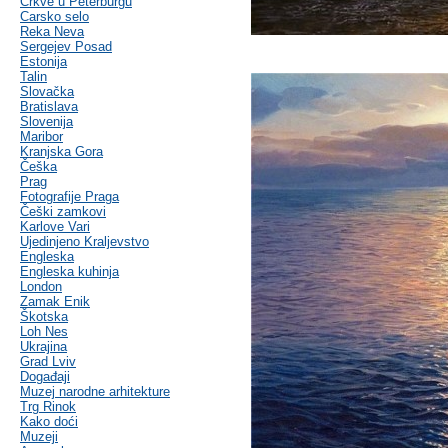
Crkve u Peterburgu
Carsko selo
Reka Neva
Sergejev Posad
Estonija
Talin
Slovačka
Bratislava
Slovenija
Maribor
Kranjska Gora
Češka
Prag
Fotografije Praga
Češki zamkovi
Karlove Vari
Ujedinjeno Kraljevstvo
Engleska
Engleska kuhinja
London
Zamak Enik
Škotska
Loh Nes
Ukrajina
Grad Lviv
Događaji
Muzej narodne arhitekture
Trg Rinok
Kako doći
Muzeji