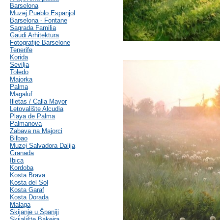
Barselona
Muzej Pueblo Espanjol
Barselona - Fontane
Sagrada Familia
Gaudi Arhitektura
Fotografije Barselone
Tenerife
Korida
Sevilja
Toledo
Majorka
Palma
Magaluf
Illetas / Calla Mayor
Letovalište Alcudia
Playa de Palma
Palmanova
Zabava na Majorci
Bilbao
Muzej Salvadora Dalija
Granada
Ibica
Kordoba
Kosta Brava
Kosta del Sol
Kosta Garaf
Kosta Dorada
Malaga
Skijanje u Španiji
Skijalište Bakeira