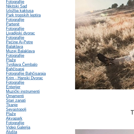
Fotografije
Nikitski Sad
Izložba kaktusa
Park tropskih leptira
Fotografije
Partenit
Fotografije
Livadijski dvorac
Fotografije
Pećine Ai-Petre
Balaklava
Muzej Balaklava
Fotografije
Plaže
Tvrdjava Čembalo
Bahčisaraj
Fotografije Bahčisaraja
Krim - Hanski Dvorac
Fotografije
Enterijer
Muzički instrumenti
Ornamenti
Stari zanati
Tkanje
Sevastopolj
T
Plaže
Akvapark
Fotografije
Video Galerija
Alušta