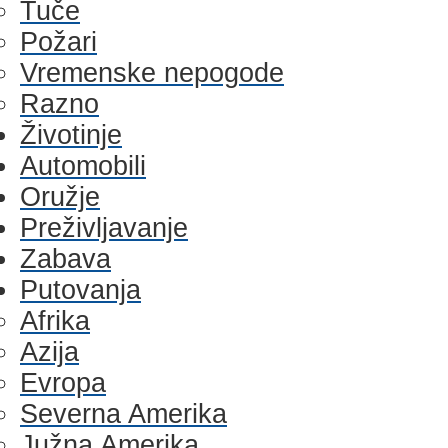
Tuče
Požari
Vremenske nepogode
Razno
Životinje
Automobili
Oružje
Preživljavanje
Zabava
Putovanja
Afrika
Azija
Evropa
Severna Amerika
Južna Amerika