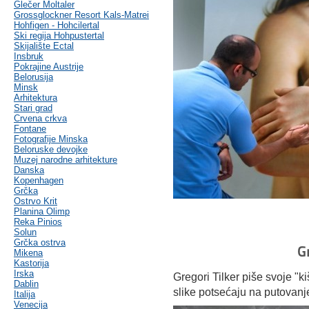
Glečer Moltaler
Grossglockner Resort Kals-Matrei
Hohfigen - Hohcilertal
Ski regija Hohpustertal
Skijalište Ectal
Insbruk
Pokrajine Austrije
Belorusija
Minsk
Arhitektura
Stari grad
Crvena crkva
Fontane
Fotografije Minska
Beloruske devojke
Muzej narodne arhitekture
Danska
Kopenhagen
Grčka
Ostrvo Krit
Planina Olimp
Reka Pinios
Solun
Grčka ostrva
G
Mikena
Kastorija
Irska
Gregori Tilker piše svoje "
Dablin
slike potsećaju na putovan
Italija
Venecija