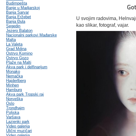
Budimpešta
Got
Banje u Madjarskoj
Banja Sarvar
Banja Eržebet
U svojim radovima, Helnvajn
Banja Ðula
kao slikar, fotograf, vajar.
Segedin
Jezero Balaton
Nacionalni parkovi Mađarske
Malta
La Valeta
Grad Mdina
Ostrvo Komino
Ostrvo Gozo
Plaže na Malti
Akva park i delfinarijum
Monako
Nemačka
Hajderlberg
Minhen
Hamburg
Akva park Tropski raj
Norveška
Oslo
Trondhajm
Poljska
Varšava
Lazienki park
Video galerija
Ulični muzičari
Video galerija