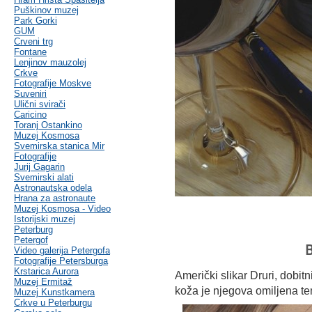
Puškinov muzej
Park Gorki
GUM
Crveni trg
Fontane
Lenjinov mauzolej
Crkve
Fotografije Moskve
Suveniri
Ulični svirači
Caricino
Toranj Ostankino
Muzej Kosmosa
Svemirska stanica Mir
Fotografije
Jurij Gagarin
Svemirski alati
Astronautska odela
Hrana za astronaute
Muzej Kosmosa - Video
Istorijski muzej
Peterburg
Petergof
B
Video galerija Petergofa
Fotografije Petersburga
Krstarica Aurora
Američki slikar Druri, dobit
Muzej Ermitaž
koža je njegova omiljena t
Muzej Kunstkamera
Crkve u Peterburgu