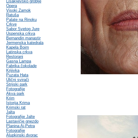
Lisakijevsko groblje
Opera
Visoki Zamok
Ratuša
Palate na Rinoku
Crkve
Sabor Svetog Jure
Uspenska crkva
Bernandin manastir
Jermenska katedrala
Kapela Boim
Latinska crkva
Restorani
Gasna Lampa
Fabrika čokolade
Krijivka
Puzata Hata
Ulični svirači
Strijski park
Fotografije
Akva park
Krim
Istorija Krima
Krimski rat
Jalta
Fotografije Jalte
Lastavičje gnezdo
Planina Ai-Petra
Fotografije
Alupkinski dvorac