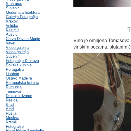
Stari grad
Suveniri
Moderna arhitektura
Galerija Fotografija
Krakov
Velička
T
Kazimir
Aušvic
Crkva Device Marije
Vino je omiljena Tomasova t
Vavel
vinskim bocama, plutanim č
Video galerija
Video galerija
Suveniri
Fotografije Krakova
Poljska kuhinja
Portugalija
Lisabon
Ostrvo Madeira
Portugalska kuhinja
Rumunija
Temišvar
Drakulin dvorac
Rešica
Brad
Arad
Rusija
Moskva
Kremlj
Fotografije
Hram Hrista Spasitelja