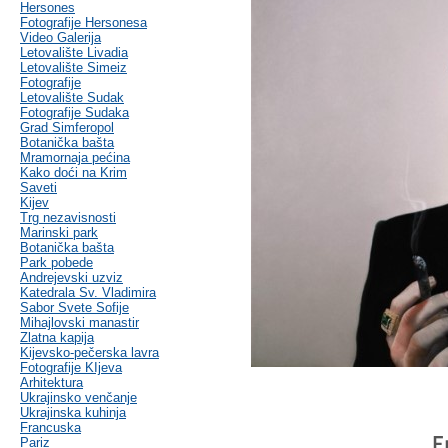
Hersones
Fotografije Hersonesa
Video Galerija
Letovalište Livadia
Letovalište Simeiz
Fotografije
Letovalište Sudak
Fotografije Sudaka
Grad Simferopol
Botanička bašta
Mramornaja pećina
Kako doći na Krim
Saveti
Kijev
Trg nezavisnosti
Marinski park
Botanička bašta
Park pobede
Andrejevski uzviz
Katedrala Sv. Vladimira
Sabor Svete Sofije
Mihajlovski manastir
Zlatna kapija
Kijevsko-pečerska lavra
Fotografije KIjeva
Arhitektura
Ukrajinsko venčanje
Ukrajinska kuhinja
Francuska
E
Pariz