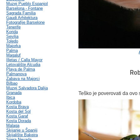
Muzej Pueblo Espanjol
Barselona - Fontane
Sagrada Familia
Gaudi Arhitektura
Fotografije Barselone
Tenerife
Korida
Sevilja
Toledo
Majorka
Palma
Magaluf
Illetas / Calla Mayor
Letovalište Alcudia
Playa de Palma
Rob
Palmanova
Zabava na Majorci
Bilbao
Muzej Salvadora Dalija
Granada
Teško je poverovati da ovo 
Ibica
Kordoba
Kosta Brava
Kosta del Sol
Kosta Garaf
Kosta Dorada
Malaga
Skijanje u Španiji
Skijalište Bakeira
Sijera Nevada