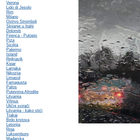
Verona
Lido di Jesolo
Rim
Milano
Ostrvo Stromboli
Skijanje u Italiji
Dolomiti
Firenca - Putopis
Piza
Sicilija
Palermo
Island
Rejkjavik
Kipar
Larnaka
Nikozija
Limasol
Famagusta
Pafos
Putevima Afrodite
Litvanija
Viljnus
Ulični svirači
Litvanija - kako stići
Trakai
Brdo krstova
Letonija
Riga
Luksemburg
Mađarska