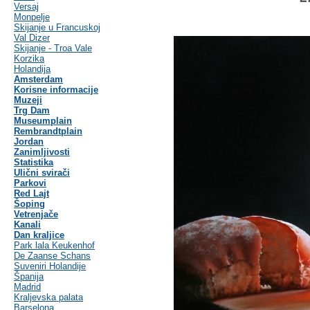
Versaj
Monpelje
Skijanje u Francuskoj
Val Dizer
Skijanje - Troa Vale
Korzika
Holandija
Amsterdam
Korisne informacije
Muzeji
Trg Dam
Museumplain
Rembrandtplain
Jordan
Zanimljivosti
Statistika
Ulični svirači
Parkovi
Red Lajt
Šoping
Vetrenjače
Kanali
Dan kraljice
Park lala Keukenhof
De Zaanse Schans
Suveniri Holandije
Španija
Madrid
Kraljevska palata
Barselona