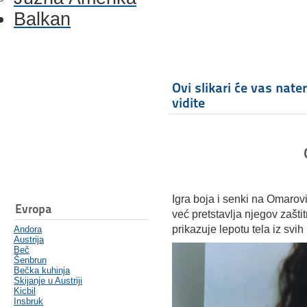
Balkan
Ovi slikari će vas nate
vidite
Igra boja i senki na Omarov
Evropa
već pretstavlja njegov zašt
prikazuje lepotu tela iz svih
Andora
Austrija
Beč
Šenbrun
Bečka kuhinja
Skijanje u Austriji
Kicbil
Insbruk