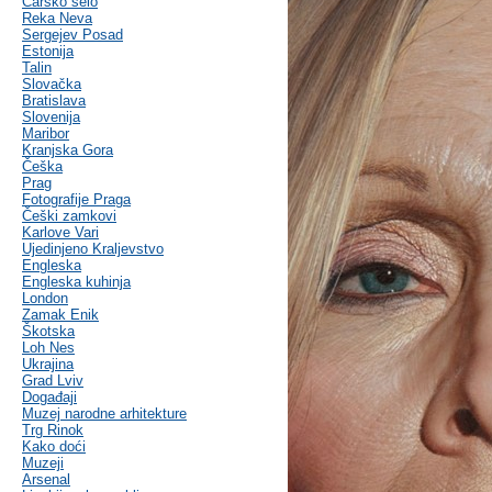
Carsko selo
Reka Neva
Sergejev Posad
Estonija
Talin
Slovačka
Bratislava
Slovenija
Maribor
Kranjska Gora
Češka
Prag
Fotografije Praga
Češki zamkovi
Karlove Vari
Ujedinjeno Kraljevstvo
Engleska
Engleska kuhinja
London
Zamak Enik
Škotska
Loh Nes
Ukrajina
Grad Lviv
Događaji
Muzej narodne arhitekture
Trg Rinok
Kako doći
Muzeji
Arsenal