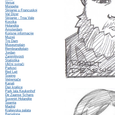
Versaj
Monpelje
Skijanje u Francuskoj
Val Dizer
Skijanje - Troa Vale
Korzika
Holandija
Amsterdam
Korisne informacije
Muzeji
Trg Dam
Museumplain
Rembrandtplain
Jordan
Zanimljivosti
Statistika
Ulični svirači
Parkovi
Red Lajt
Šoping
Vetrenjače
Kanali
Dan kraljice
Park lala Keukenhof
De Zaanse Schans
Suveniri Holandije
Španija
Madrid
Kraljevska palata
Barselona