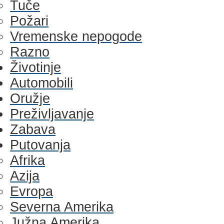
Tuče
Požari
Vremenske nepogode
Razno
Životinje
Automobili
Oružje
Preživljavanje
Zabava
Putovanja
Afrika
Azija
Evropa
Severna Amerika
Južna Amerika