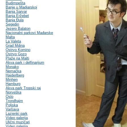
Budimpešta
Banje u Madjarskoj
Banja Sarvar
Banja Eržebet
Banja Ðula
Segedin
Jezero Balaton
Nacionalni parkovi Mađarske
Malta
La Valeta
Grad Mdina
Ostrvo Komino
Ostrvo Gozo
Plaže na Malti
Akva park i delfinarijum
Monako
Nemačka
Hajderlberg
Minhen
Hamburg
Akva park Tropski raj
Norveška
Oslo
Trondhajm
Poljska
Varšava
Lazienki park
Video galerija
Ulični muzičari
Video galerija