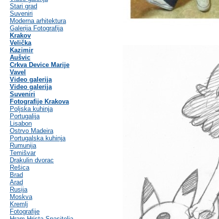
Stari grad
Suveniri
Moderna arhitektura
Galerija Fotografija
Krakov
Velička
Kazimir
Aušvic
Crkva Device Marije
Vavel
Video galerija
Video galerija
Suveniri
Fotografije Krakova
Poljska kuhinja
Portugalija
Lisabon
Ostrvo Madeira
Portugalska kuhinja
Rumunija
Temišvar
Drakulin dvorac
Rešica
Brad
Arad
Rusija
Moskva
Kremlj
Fotografije
Hram Hrista Spasitelja