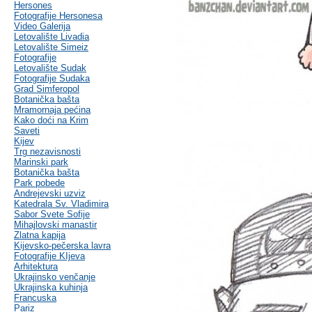
Hersones
Fotografije Hersonesa
Video Galerija
Letovalište Livadia
Letovalište Simeiz
Fotografije
Letovalište Sudak
Fotografije Sudaka
Grad Simferopol
Botanička bašta
Mramornaja pećina
Kako doći na Krim
Saveti
Kijev
Trg nezavisnosti
Marinski park
Botanička bašta
Park pobede
Andrejevski uzviz
Katedrala Sv. Vladimira
Sabor Svete Sofije
Mihajlovski manastir
Zlatna kapija
Kijevsko-pečerska lavra
Fotografije KIjeva
Arhitektura
Ukrajinsko venčanje
Ukrajinska kuhinja
Francuska
Pariz