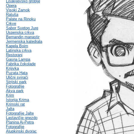
Lisakijevsko groblje
Opera
Visoki Zamok
Ratuša
Palate na Rinoku
Crkve
Sabor Svetog Jure
Uspenska crkva
Bernandin manastir
Jermenska katedrala
Kapela Boim
Latinska crkva
Restorani
Gasna Lampa
Fabrika čokolade
Krijivka
Puzata Hata
Ulični svirači
Strijski park
Fotografije
Akva park
Krim
Istorija Krima
Krimski rat
Jalta
Fotografije Jalte
Lastavičje gnezdo
Planina Ai-Petra
Fotografije
Alupkinski dvorac