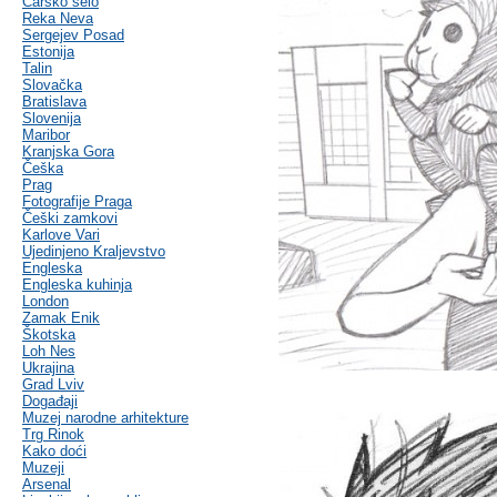
Carsko selo
Reka Neva
Sergejev Posad
Estonija
Talin
Slovačka
Bratislava
Slovenija
Maribor
Kranjska Gora
Češka
Prag
Fotografije Praga
Češki zamkovi
Karlove Vari
Ujedinjeno Kraljevstvo
Engleska
Engleska kuhinja
London
Zamak Enik
Škotska
Loh Nes
Ukrajina
Grad Lviv
Događaji
Muzej narodne arhitekture
Trg Rinok
Kako doći
Muzeji
Arsenal