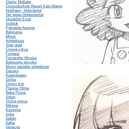
Glečer Moltaler
Grossglockner Resort Kals-Matrei
Hohfigen - Hohcilertal
Ski regija Hohpustertal
Skijalište Ectal
Insbruk
Pokrajine Austrije
Belorusija
Minsk
Arhitektura
Stari grad
Crvena crkva
Fontane
Fotografije Minska
Beloruske devojke
Muzej narodne arhitekture
Danska
Kopenhagen
Grčka
Ostrvo Krit
Planina Olimp
Reka Pinios
Solun
Grčka ostrva
Mikena
Kastorija
Irska
Dablin
Italija
Venecija