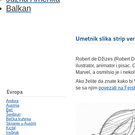
Balkan
Umetnik slika strip verz
Robert de Džizes (Robert De
ilustrator, animator i pisac.
Marvel, a osmilsio je i nekol
Ako želite da znate kako bi 
se sa njim
povezati na Fej
Evropa
Andora
Austrija
Beč
Šenbrun
Bečka kuhinja
Skijanje u Austriji
Kicbil
Insbruk