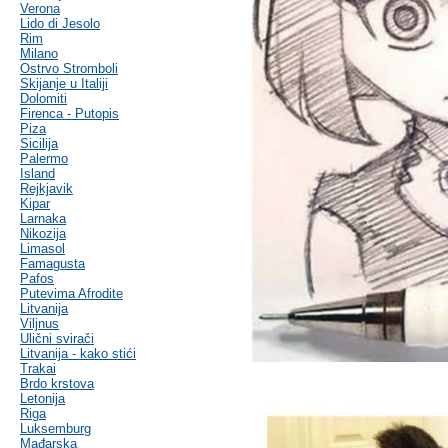
Verona
Lido di Jesolo
Rim
Milano
Ostrvo Stromboli
Skijanje u Italiji
Dolomiti
Firenca - Putopis
Piza
Sicilija
Palermo
Island
Rejkjavik
Kipar
Larnaka
Nikozija
Limasol
Famagusta
Pafos
Putevima Afrodite
Litvanija
Viljnus
Ulični svirači
Litvanija - kako stići
Trakai
Brdo krstova
Letonija
Riga
Luksemburg
Mađarska