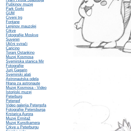
Puškinov muzej
Park Gorki
GUM
Crveni trg
Fontane
Lenjinov mauzolej
Crkve
Fotografije Moskve
Suveniri
Ulični svirači
Caricino
Toranj Ostankino
Muzej Kosmosa
Svemirska stanica Mir
Fotografije
Jurij Gagarin
Svemirski alati
Astronautska odela
Hrana za astronaute
Muzej Kosmosa - Video
Istorijski muzej
Peterburg
Petergof
Video galerija Petergofa
Fotografije Petersburga
Krstarica Aurora
Muzej Ermitaž
Muzej Kunstkamera
Crkve u Peterburgu