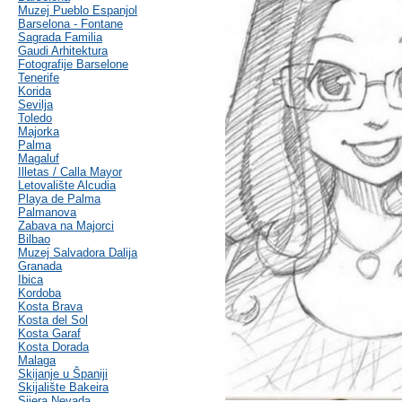
Muzej Pueblo Espanjol
Barselona - Fontane
Sagrada Familia
Gaudi Arhitektura
Fotografije Barselone
Tenerife
Korida
Sevilja
Toledo
Majorka
Palma
Magaluf
Illetas / Calla Mayor
Letovalište Alcudia
Playa de Palma
Palmanova
Zabava na Majorci
Bilbao
Muzej Salvadora Dalija
Granada
Ibica
Kordoba
Kosta Brava
Kosta del Sol
Kosta Garaf
Kosta Dorada
Malaga
Skijanje u Španiji
Skijalište Bakeira
Sijera Nevada