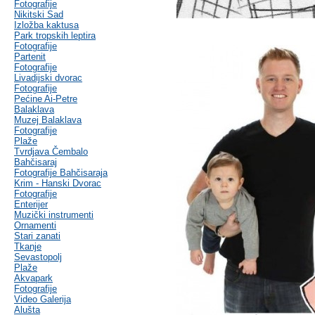
Fotografije
Nikitski Sad
Izložba kaktusa
Park tropskih leptira
Fotografije
Partenit
Fotografije
Livadijski dvorac
Fotografije
Pećine Ai-Petre
Balaklava
Muzej Balaklava
Fotografije
Plaže
Tvrdjava Čembalo
Bahčisaraj
Fotografije Bahčisaraja
Krim - Hanski Dvorac
Fotografije
Enterijer
Muzički instrumenti
Ornamenti
Stari zanati
Tkanje
Sevastopolj
Plaže
Akvapark
Fotografije
Video Galerija
Alušta