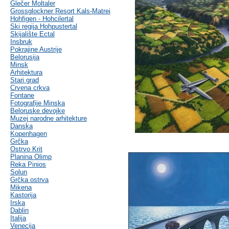
Glečer Moltaler
Grossglockner Resort Kals-Matrei
Hohfigen - Hohcilertal
Ski regija Hohpustertal
Skijalište Ectal
Insbruk
Pokrajine Austrije
Belorusija
Minsk
Arhitektura
Stari grad
Crvena crkva
Fontane
Fotografije Minska
Beloruske devojke
Muzej narodne arhitekture
Danska
Kopenhagen
Grčka
Ostrvo Krit
Planina Olimp
Reka Pinios
Solun
Grčka ostrva
Mikena
Kastorija
Irska
Dablin
Italija
Venecija