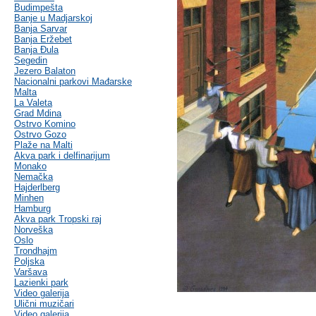
Budimpešta
Banje u Madjarskoj
Banja Sarvar
Banja Eržebet
Banja Ðula
Segedin
Jezero Balaton
Nacionalni parkovi Mađarske
Malta
La Valeta
Grad Mdina
Ostrvo Komino
Ostrvo Gozo
Plaže na Malti
Akva park i delfinarijum
Monako
Nemačka
Hajderlberg
Minhen
Hamburg
Akva park Tropski raj
Norveška
Oslo
Trondhajm
Poljska
Varšava
Lazienki park
Video galerija
Ulični muzičari
Video galerija