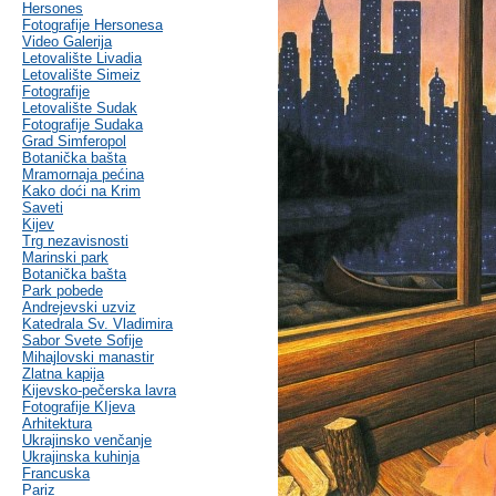
Hersones
Fotografije Hersonesa
Video Galerija
Letovalište Livadia
Letovalište Simeiz
Fotografije
Letovalište Sudak
Fotografije Sudaka
Grad Simferopol
Botanička bašta
Mramornaja pećina
Kako doći na Krim
Saveti
Kijev
Trg nezavisnosti
Marinski park
Botanička bašta
Park pobede
Andrejevski uzviz
Katedrala Sv. Vladimira
Sabor Svete Sofije
Mihajlovski manastir
Zlatna kapija
Kijevsko-pečerska lavra
Fotografije KIjeva
Arhitektura
Ukrajinsko venčanje
Ukrajinska kuhinja
Francuska
Pariz