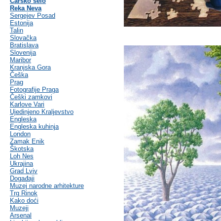
Carsko selo
Reka Neva
Sergejev Posad
Estonija
Talin
Slovačka
Bratislava
Slovenija
Maribor
Kranjska Gora
Češka
Prag
Fotografije Praga
Češki zamkovi
Karlove Vari
Ujedinjeno Kraljevstvo
Engleska
Engleska kuhinja
London
Zamak Enik
Škotska
Loh Nes
Ukrajina
Grad Lviv
Događaji
Muzej narodne arhitekture
Trg Rinok
Kako doći
Muzeji
Arsenal