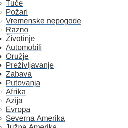
Tuče
Požari
Vremenske nepogode
Razno
Životinje
Automobili
Oružje
Preživljavanje
Zabava
Putovanja
Afrika
Azija
Evropa
Severna Amerika
Južna Amerika