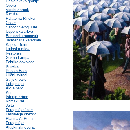
Lisakijevsko groblje
Opera
Visoki Zamok
Ratuša
Palate na Rinoku
Crkve
Sabor Svetog Jure
Uspenska crkva
Bernandin manastir
Jermenska katedrala
Kapela Boim
Latinska crkva
Restorani
Gasna Lampa
Fabrika čokolade
Krijivka
Puzata Hata
Ulični svirači
Strijski park
Fotografije
Akva park
Krim
Istorija Krima
Krimski rat
Jalta
Fotografije Jalte
Lastavičje gnezdo
Planina Ai-Petra
Fotografije
Alupkinski dvorac