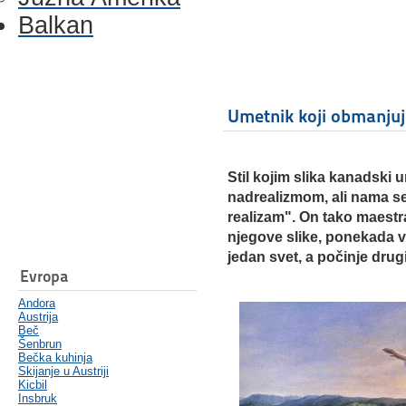
Balkan
Umetnik koji obmanjuj
Stil kojim slika kanadski
nadrealizmom, ali nama se
realizam". On tako maestral
njegove slike, ponekada 
jedan svet, a počinje drugi
Evropa
Andora
Austrija
Beč
Šenbrun
Bečka kuhinja
Skijanje u Austriji
Kicbil
Insbruk