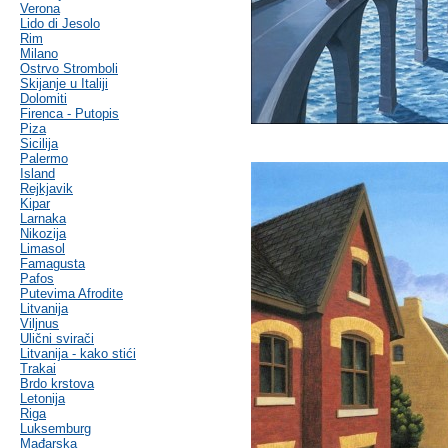
Verona
Lido di Jesolo
Rim
Milano
Ostrvo Stromboli
Skijanje u Italiji
Dolomiti
Firenca - Putopis
Piza
Sicilija
Palermo
Island
Rejkjavik
Kipar
Larnaka
Nikozija
Limasol
Famagusta
Pafos
Putevima Afrodite
Litvanija
Viljnus
Ulični svirači
Litvanija - kako stići
Trakai
Brdo krstova
Letonija
Riga
Luksemburg
Mađarska