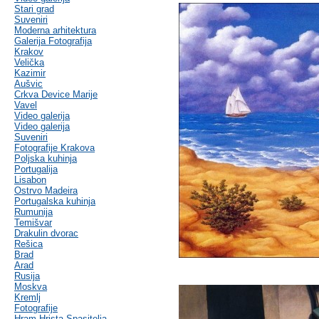
Stari grad
Suveniri
Moderna arhitektura
Galerija Fotografija
Krakov
Velička
Kazimir
Aušvic
Crkva Device Marije
Vavel
Video galerija
Video galerija
Suveniri
Fotografije Krakova
Poljska kuhinja
Portugalija
Lisabon
Ostrvo Madeira
Portugalska kuhinja
Rumunija
Temišvar
Drakulin dvorac
Rešica
Brad
Arad
Rusija
Moskva
Kremlj
Fotografije
Hram Hrista Spasitelja