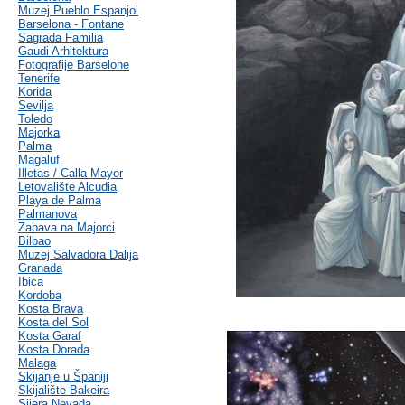
Muzej Pueblo Espanjol
Barselona - Fontane
Sagrada Familia
Gaudi Arhitektura
Fotografije Barselone
Tenerife
Korida
Sevilja
Toledo
Majorka
Palma
Magaluf
Illetas / Calla Mayor
Letovalište Alcudia
Playa de Palma
Palmanova
Zabava na Majorci
Bilbao
Muzej Salvadora Dalija
Granada
Ibica
Kordoba
Kosta Brava
Kosta del Sol
Kosta Garaf
Kosta Dorada
Malaga
Skijanje u Španiji
Skijalište Bakeira
Sijera Nevada