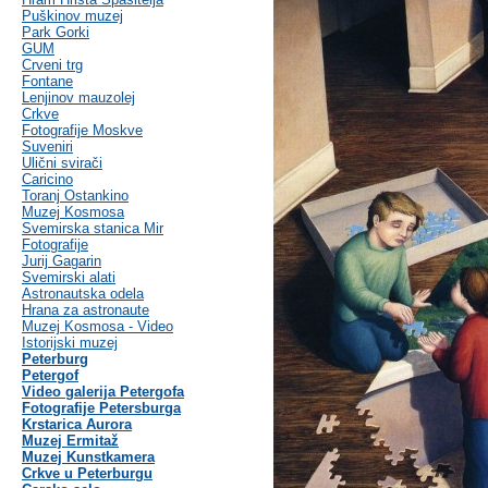
Puškinov muzej
Park Gorki
GUM
Crveni trg
Fontane
Lenjinov mauzolej
Crkve
Fotografije Moskve
Suveniri
Ulični svirači
Caricino
Toranj Ostankino
Muzej Kosmosa
Svemirska stanica Mir
Fotografije
Jurij Gagarin
Svemirski alati
Astronautska odela
Hrana za astronaute
Muzej Kosmosa - Video
Istorijski muzej
Peterburg
Petergof
Video galerija Petergofa
Fotografije Petersburga
Krstarica Aurora
Muzej Ermitaž
Muzej Kunstkamera
Crkve u Peterburgu