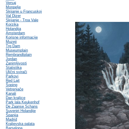
Versaj
Monpelje
Skijanje u Francuskoj
Val Dizer
Skijanje - Troa Vale
Korzika
Holandija
Amsterdam
Korisne informacije
Muzeji
Trg Dam
Museumplain
Rembrandtplain
Jordan
Zanimljivosti
Statistika
Ulični svirači
Parkovi
Red Lajt
Šoping
Vetrenjače
Kanali
Dan kraljice
Park lala Keukenhof
De Zaanse Schans
Suveniri Holandije
Španija
Madrid
Kraljevska palata
Barselona