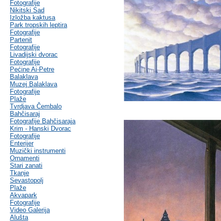
Fotografije
Nikitski Sad
Izložba kaktusa
Park tropskih leptira
Fotografije
Partenit
Fotografije
Livadijski dvorac
Fotografije
Pećine Ai-Petre
Balaklava
Muzej Balaklava
Fotografije
Plaže
Tvrdjava Čembalo
Bahčisaraj
Fotografije Bahčisaraja
Krim - Hanski Dvorac
Fotografije
Enterijer
Muzički instrumenti
Ornamenti
Stari zanati
Tkanje
Sevastopolj
Plaže
Akvapark
Fotografije
Video Galerija
Alušta