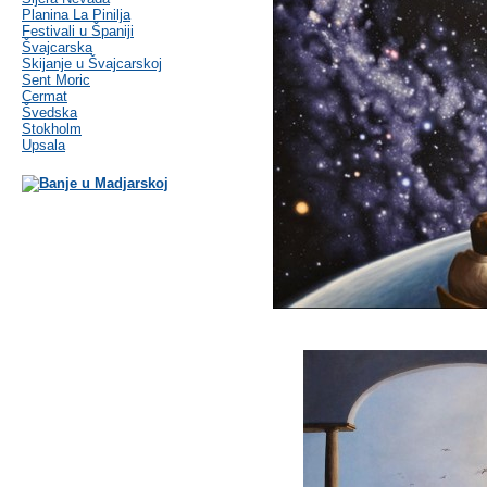
Planina La Pinilja
Festivali u Španiji
Švajcarska
Skijanje u Švajcarskoj
Sent Moric
Cermat
Švedska
Stokholm
Upsala