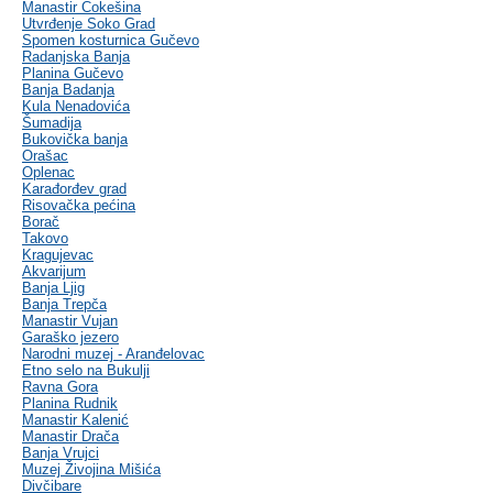
Manastir Čokešina
Utvrđenje Soko Grad
Spomen kosturnica Gučevo
Radanjska Banja
Planina Gučevo
Banja Badanja
Kula Nenadovića
Šumadija
Bukovička banja
Orašac
Oplenac
Karađorđev grad
Risovačka pećina
Borač
Takovo
Kragujevac
Akvarijum
Banja Ljig
Banja Trepča
Manastir Vujan
Garaško jezero
Narodni muzej - Aranđelovac
Etno selo na Bukulji
Ravna Gora
Planina Rudnik
Manastir Kalenić
Manastir Drača
Banja Vrujci
Muzej Živojina Mišića
Divčibare