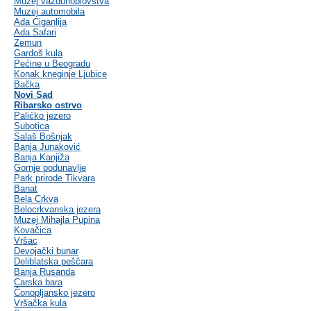
Muzej vazduhoplovstva
Muzej automobila
Ada Ciganlija
Ada Safari
Zemun
Gardoš kula
Pećine u Beogradu
Konak kneginje Ljubice
Bačka
Novi Sad
Ribarsko ostrvo
Palićko jezero
Subotica
Salaš Bošnjak
Banja Junaković
Banja Kanjiža
Gornje podunavlje
Park prirode Tikvara
Banat
Bela Crkva
Belocrkvanska jezera
Muzej Mihajla Pupina
Kovačica
Vršac
Devojački bunar
Deliblatska peščara
Banja Rusanda
Carska bara
Čonopljansko jezero
Vršačka kula