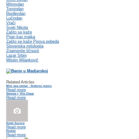
Mitrovdan
Tomindan
Đurđevdan
Lučindan
Vrači
Sveti Nikola
Zašto se kaže
Pijan kao majka
Zašto se kaže Pirova pobeda
Slovenska mitologija
Znamenite ličnosti
Lazar Srbin
Milutin Milankovič
Related Articles
Mini spa centar - Srebrno jezero
Read more
Smesta j- Vila Zlatar
Read more
Hotel Aurora
Read more
Povlen
Read more