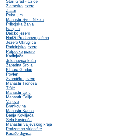
Stari Grad - Užice
Zlatarsko jezero
Zlatar
Reka Lim
Manastir Sveti Nikola
Pribojska Banja
Ivanjica
Daićko jezero
Hadži-Prodanova pećina
Jezero Okruglica
Radoinjsko jezero
Potpećko jezero
Kadinjača
Jokanovića kuća
Zapadna Srbija
Klisura Gradac
Povlen
Zvorničko jezero
Manastir Tronoša
Tršić
Manastir Lelić
Manastir Ćelije
Valjevo
Brankovina
Manastir Kaona
Banja Koviljača
Sela Kosjerića
Manastiri valjevskog kraja
Podzemno sklonište
Karađorđevića