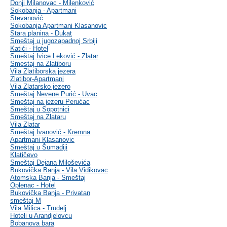
Donji Milanovac - Milenković
Sokobanja - Apartmani
Stevanović
Sokobanja Apartmani Klasanovic
Stara planina - Dukat
Smeštaj u jugozapadnoj Srbiji
Katići - Hotel
Smeštaj Ivice Leković - Zlatar
Smestaj na Zlatiboru
Vila Zlatiborska jezera
Zlatibor-Apartmani
Vila Zlatarsko jezero
Smeštaj Nevene Purić - Uvac
Smeštaj na jezeru Perućac
Smeštaj u Sopotnici
Smeštaj na Zlataru
Vila Zlatar
Smeštaj Ivanović - Kremna
Apartmani Klasanovic
Smeštaj u Šumadiji
Klatičevo
Smeštaj Dejana Miloševića
Bukovička Banja - Vila Vidikovac
Atomska Banja - Smeštaj
Oplenac - Hotel
Bukovička Banja - Privatan
smeštaj M
Vila Milica - Trudelj
Hoteli u Arandjelovcu
Bobanova bara