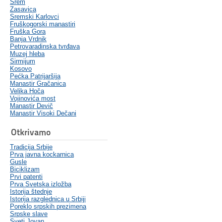
Srem
Zasavica
Sremski Karlovci
Fruškogorski manastiri
Fruška Gora
Banja Vrdnik
Petrovaradinska tvrđava
Muzej hleba
Sirmijum
Kosovo
Pećka Patrijaršija
Manastir Gračanica
Velika Hoča
Vojinovića most
Manastir Devič
Manastir Visoki Dečani
Otkrivamo
Tradicija Srbije
Prva javna kockarnica
Gusle
Biciklizam
Prvi patenti
Prva Svetska izložba
Istorija štednje
Istorija razglednica u Srbiji
Poreklo srpskih prezimena
Srpske slave
Sveti Jovan