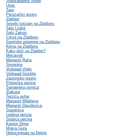
Jugozapadna Srbija
Uvac
Tara
Perućačko jezero
Zlatibor
Seoski turizam na Zlatiboru
Selo Ljubiš
Selo Zakosi
Crkve na Zlatiboru
Sportske pripreme na Zlatiboru
Klima na Zlatiboru
Kako doći na Zlatibor?
Mećavnik
Manastir Rača
Sirogojno
Vodopad Vrelo
Vodopad Gostilje
Zaovinsko jezero
Potpećka pećina
Šarganska osmica
Zlakusa
Terzića avlija
Manastir Mileševa
Manastir Davidovica
Sopotnica
Ledena pećina
Stopića pećina
Kanjon Drine
Mokra Gora
Hidrocentrala na Đetinji