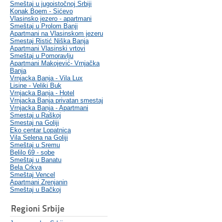
Smeštaj u jugoistočnoj Srbiji
Konak Boem - Sićevo
Vlasinsko jezero - apartmani
Smeštaj u Prolom Banji
Apartmani na Vlasinskom jezeru
Smestaj Ristić Niška Banja
Apartmani Vlasinski vrtovi
Smeštaj u Pomoravlju
Apartmani Makojević- Vrnjačka
Banja
Vrnjacka Banja - Vila Lux
Lisine - Veliki Buk
Vrnjacka Banja - Hotel
Vrnjacka Banja privatan smestaj
Vrnjacka Banja - Apartmani
Smestaj u Raškoj
Smestaj na Goliji
Eko centar Lopatnica
Vila Selena na Goliji
Smeštaj u Sremu
Belilo 69 - sobe
Smeštaj u Banatu
Bela Crkva
Smeštaj Vencel
Apartmani Zrenjanin
Smeštaj u Bačkoj
Regioni Srbije