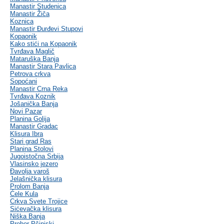
Manastir Studenica
Manastir Žiča
Koznica
Manastir Đurđevi Stupovi
Kopaonik
Kako stići na Kopaonik
Tvrđava Maglič
Mataruška Banja
Manastir Stara Pavlica
Petrova crkva
Sopoćani
Manastir Crna Reka
Tvrđava Koznik
Jošanička Banja
Novi Pazar
Planina Golija
Manastir Gradac
Klisura Ibra
Stari grad Ras
Planina Stolovi
Jugoistočna Srbija
Vlasinsko jezero
Đavolja varoš
Jelašnička klisura
Prolom Banja
Ćele Kula
Crkva Svete Trojice
Sićevačka klisura
Niška Banja
Prohor Pčinjski