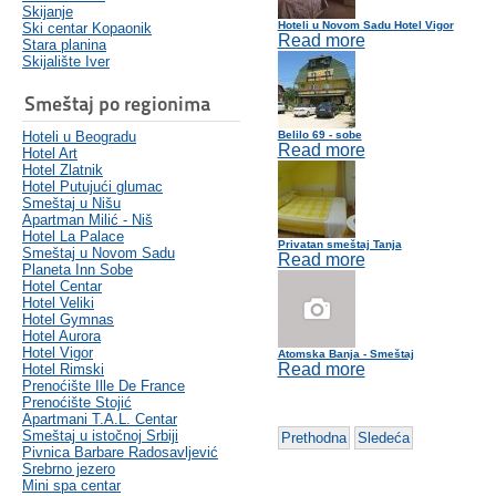
Skijanje
Hoteli u Novom Sadu Hotel Vigor
Ski centar Kopaonik
Read more
Stara planina
Skijalište Iver
Smeštaj po regionima
Hoteli u Beogradu
Belilo 69 - sobe
Read more
Hotel Art
Hotel Zlatnik
Hotel Putujući glumac
Smeštaj u Nišu
Apartman Milić - Niš
Hotel La Palace
Privatan smeštaj Tanja
Smeštaj u Novom Sadu
Read more
Planeta Inn Sobe
Hotel Centar
Hotel Veliki
Hotel Gymnas
Hotel Aurora
Hotel Vigor
Atomska Banja - Smeštaj
Read more
Hotel Rimski
Prenoćište Ille De France
Prenoćište Stojić
Apartmani T.A.L. Centar
Smeštaj u istočnoj Srbiji
Prethodna
Sledeća
Pivnica Barbare Radosavljević
Srebrno jezero
Mini spa centar