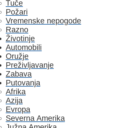
Tuče
Požari
Vremenske nepogode
Razno
Životinje
Automobili
Oružje
Preživljavanje
Zabava
Putovanja
Afrika
Azija
Evropa
Severna Amerika
Južna Amerika