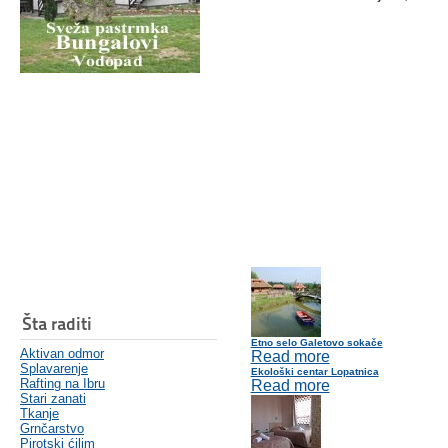
Šta raditi
Etno selo Galetovo sokače
Aktivan odmor
Read more
Splavarenje
Ekološki centar Lopatnica
Rafting na Ibru
Read more
Stari zanati
Tkanje
Grnčarstvo
Pirotski ćilim