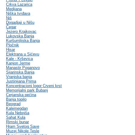
Crkva Lazarica
Medijana
Niška tvrđava
Niš
Dogadjaji u Nišu
Čegar
Jezero Krajkovac
Lukovska Banja
Kuršumlijska Banja
Pločnik
Hisar
Elektrana u Sićevu
Kale - Krševica
Kanjon Jerme
Manastir Poganovo
Sijarinska Banja
Vranjska banja
Justinijana Prima
Koncentracioni logor Crveni krst
Memorijalni park Bubanj
Cerjanska pećina
Banja topilo
Beograd
Kalemegdan
Kula Nebojša
Sahat Kula
Rimski bunar
Hram Svetog Save
Muzej Nikole Tesle