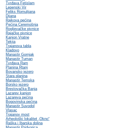
Tvrđava Fetislam
Lepenski Vir
Feliks Romulijana
Dijana
Rajkova pećina
Pećina Ceremošnja
Rogljevačke pivnice
Rajačke pivnice
Kanjon Vratne
Tekija
Trajanova tabla
Kladovo
Manastir Gornjak
Manastir Tuman
Tvrđava Ram
Planina Rtanj
Bovansko jezero
Stara planina
Manastir Temska
Borsko jezero
Brestovačka Banja
Lazarev kanjon
Lazareva pećina
Bogovinska pećina
Manastir Suvodol
Vlasac
Trajanov most
Arheološki lokalitet „Okno“
Raška i Ibarska dolina
Manastir Pridvorica