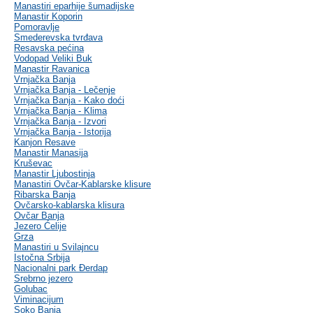
Manastiri eparhije šumadijske
Manastir Koporin
Pomoravlje
Smederevska tvrđava
Resavska pećina
Vodopad Veliki Buk
Manastir Ravanica
Vrnjačka Banja
Vrnjačka Banja - Lečenje
Vrnjačka Banja - Kako doći
Vrnjačka Banja - Klima
Vrnjačka Banja - Izvori
Vrnjačka Banja - Istorija
Kanjon Resave
Manastir Manasija
Kruševac
Manastir Ljubostinja
Manastiri Ovčar-Kablarske klisure
Ribarska Banja
Ovčarsko-kablarska klisura
Ovčar Banja
Jezero Ćelije
Grza
Manastiri u Svilajncu
Istočna Srbija
Nacionalni park Đerdap
Srebrno jezero
Golubac
Viminacijum
Soko Banja