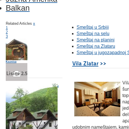
Balkan
Related Articles
x
Smeštaj u Srbiji
1
2
Smeštaj na selu
3
Smeštaj na planini
Smeštaj na Zlataru
Smeštaj u jugozapadnoj S
Vila Zlatar
>>
Koznica
Lisine 2.5
Vil
Prenoćište u Novom Sadu Ille De France
šum
top
nap
jed
Vila Lux - Vrnjačka Banja
del
apa
udobnim nameštajem, kamin