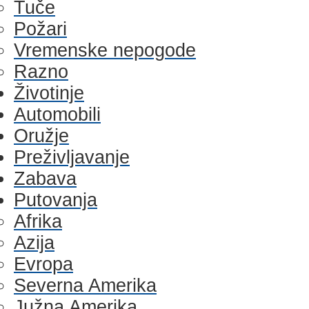
Tuče
Požari
Vremenske nepogode
Razno
Životinje
Automobili
Oružje
Preživljavanje
Zabava
Putovanja
Afrika
Azija
Evropa
Severna Amerika
Južna Amerika