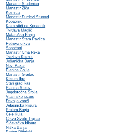
Manastir Studenica
Manastir Žiča
Koznica
Manastir Đurđevi Stupovi
Kopaonik
Kako stići na Kopaonik
Tvrđava Maglič
Mataruška Banja
Manastir Stara Pavlica
Petrova crkva
Sopoćani
Manastir Crna Reka
Tvrđava Koznik
Jošanička Banja
Novi Pazar
Planina Golija
Manastir Gradac
Klisura Ibra
Stari grad Ras
Planina Stolovi
Jugoistočna Srbija
Vlasinsko jezero
Đavolja varoš
Jelašnička klisura
Prolom Banja
Ćele Kula
Crkva Svete Trojice
Sićevačka klisura
Niška Banja
Prohor Pčinjski