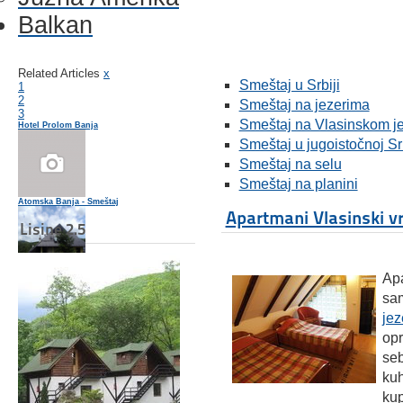
Balkan
Related Articles
x
Smeštaj u Srbiji
1
2
Smeštaj na jezerima
3
Smeštaj na Vlasinskom j
Hotel Prolom Banja
Smeštaj u jugoistočnoj Srb
Smeštaj na selu
Smeštaj na planini
Atomska Banja - Smeštaj
Apartmani Vlasinski vr
Lisine 2.5
Apa
Katići Hotel
sa
jez
opr
se
kuh
kup