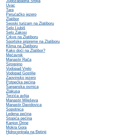
Jugozapadna Srbija
Uvac
Tara
Perućačko jezero
Zlatibor
Seoski turizam na Zlatiboru
Selo Ljubiš
Selo Zakosi
Crkve na Zlatiboru
Sportske pripreme na Zlatiboru
Klima na Zlatiboru
Kako doći na Zlatibor?
Mećavnik
Manastir Rača
Sirogojno
Vodopad Vrelo
Vodopad Gostilje
Zaovinsko jezero
Potpećka pećina
Šarganska osmica
Zlakusa
Terzića avlija
Manastir Mileševa
Manastir Davidovica
Sopotnica
Ledena pećina
Stopića pećina
Kanjon Drine
Mokra Gora
Hidrocentrala na Đetinji