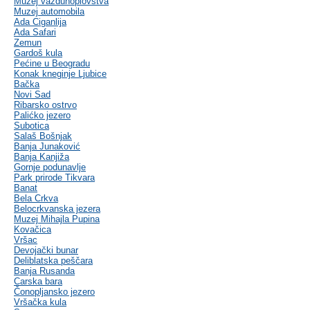
Muzej vazduhoplovstva
Muzej automobila
Ada Ciganlija
Ada Safari
Zemun
Gardoš kula
Pećine u Beogradu
Konak kneginje Ljubice
Bačka
Novi Sad
Ribarsko ostrvo
Palićko jezero
Subotica
Salaš Bošnjak
Banja Junaković
Banja Kanjiža
Gornje podunavlje
Park prirode Tikvara
Banat
Bela Crkva
Belocrkvanska jezera
Muzej Mihajla Pupina
Kovačica
Vršac
Devojački bunar
Deliblatska peščara
Banja Rusanda
Carska bara
Čonopljansko jezero
Vršačka kula