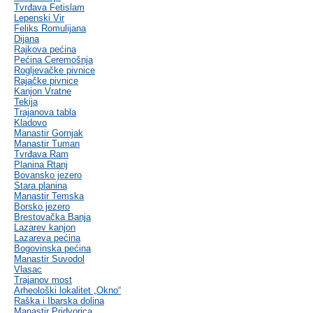
Tvrđava Fetislam
Lepenski Vir
Feliks Romulijana
Dijana
Rajkova pećina
Pećina Ceremošnja
Rogljevačke pivnice
Rajačke pivnice
Kanjon Vratne
Tekija
Trajanova tabla
Kladovo
Manastir Gornjak
Manastir Tuman
Tvrđava Ram
Planina Rtanj
Bovansko jezero
Stara planina
Manastir Temska
Borsko jezero
Brestovačka Banja
Lazarev kanjon
Lazareva pećina
Bogovinska pećina
Manastir Suvodol
Vlasac
Trajanov most
Arheološki lokalitet „Okno“
Raška i Ibarska dolina
Manastir Pridvorica