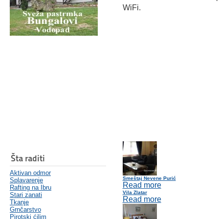
WiFi.
Šta raditi
Aktivan odmor
Smeštaj Nevene Purić
Splavarenje
Read more
Rafting na Ibru
Vila Zlatar
Stari zanati
Read more
Tkanje
Grnčarstvo
Pirotski ćilim