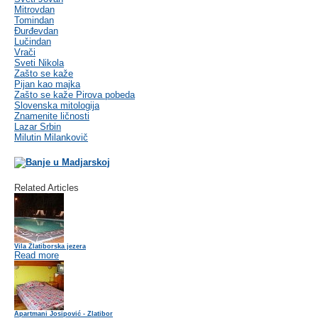
Mitrovdan
Tomindan
Đurđevdan
Lučindan
Vrači
Sveti Nikola
Zašto se kaže
Pijan kao majka
Zašto se kaže Pirova pobeda
Slovenska mitologija
Znamenite ličnosti
Lazar Srbin
Milutin Milankovič
Related Articles
Vila Zlatiborska jezera
Read more
Apartmani Josipović - Zlatibor