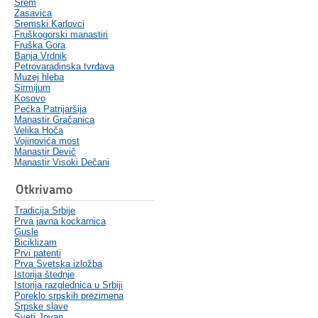
Srem
Zasavica
Sremski Karlovci
Fruškogorski manastiri
Fruška Gora
Banja Vrdnik
Petrovaradinska tvrđava
Muzej hleba
Sirmijum
Kosovo
Pećka Patrijaršija
Manastir Gračanica
Velika Hoča
Vojinovića most
Manastir Devič
Manastir Visoki Dečani
Otkrivamo
Tradicija Srbije
Prva javna kockarnica
Gusle
Biciklizam
Prvi patenti
Prva Svetska izložba
Istorija štednje
Istorija razglednica u Srbiji
Poreklo srpskih prezimena
Srpske slave
Sveti Jovan