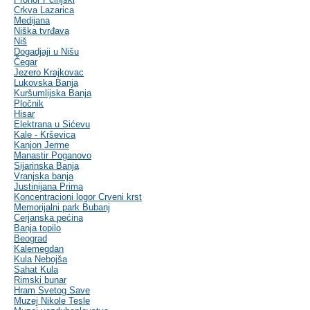
Crkva Lazarica
Medijana
Niška tvrđava
Niš
Dogadjaji u Nišu
Čegar
Jezero Krajkovac
Lukovska Banja
Kuršumlijska Banja
Pločnik
Hisar
Elektrana u Sićevu
Kale - Krševica
Kanjon Jerme
Manastir Poganovo
Sijarinska Banja
Vranjska banja
Justinijana Prima
Koncentracioni logor Crveni krst
Memorijalni park Bubanj
Cerjanska pećina
Banja topilo
Beograd
Kalemegdan
Kula Nebojša
Sahat Kula
Rimski bunar
Hram Svetog Save
Muzej Nikole Tesle