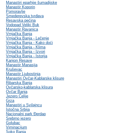
Manastiri eparhije šumadijske
Manastir Koporin
Pomoravlje
Smederevska tvrđava
Resavska pećina
Vodopad Veliki Buk
Manastir Ravanica
Vrnjačka Banja
Vrnjačka Banja - Lečenje
Vrnjačka Banja - Kako doći
Vrnjačka Banja - Klima
Vrnjačka Banja - Izvori
Vrnjačka Banja - Istorija
Kanjon Resave
Manastir Manasija
Kruševac
Manastir Ljubostinja
Manastiri Ovčar-Kablarske klisure
Ribarska Banja
Ovčarsko-kablarska klisura
Ovčar Banja
Jezero Ćelije
Grza
Manastiri u Svilajncu
Istočna Srbija
Nacionalni park Đerdap
Srebrno jezero
Golubac
Viminacijum
Soko Banja