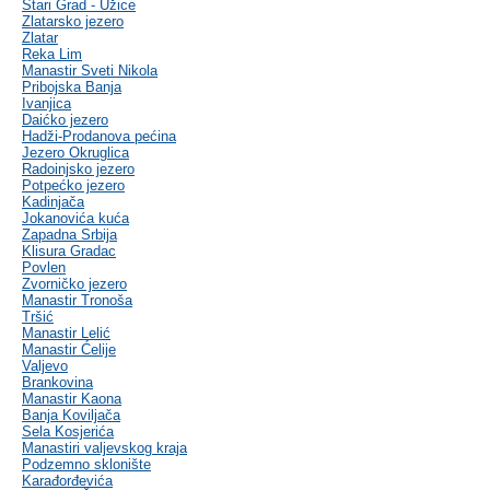
Stari Grad - Užice
Zlatarsko jezero
Zlatar
Reka Lim
Manastir Sveti Nikola
Pribojska Banja
Ivanjica
Daićko jezero
Hadži-Prodanova pećina
Jezero Okruglica
Radoinjsko jezero
Potpećko jezero
Kadinjača
Jokanovića kuća
Zapadna Srbija
Klisura Gradac
Povlen
Zvorničko jezero
Manastir Tronoša
Tršić
Manastir Lelić
Manastir Ćelije
Valjevo
Brankovina
Manastir Kaona
Banja Koviljača
Sela Kosjerića
Manastiri valjevskog kraja
Podzemno sklonište
Karađorđevića