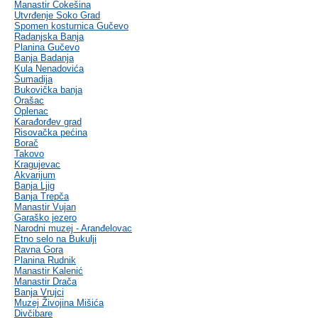
Manastir Čokešina
Utvrđenje Soko Grad
Spomen kosturnica Gučevo
Radanjska Banja
Planina Gučevo
Banja Badanja
Kula Nenadovića
Šumadija
Bukovička banja
Orašac
Oplenac
Karađorđev grad
Risovačka pećina
Borač
Takovo
Kragujevac
Akvarijum
Banja Ljig
Banja Trepča
Manastir Vujan
Garaško jezero
Narodni muzej - Aranđelovac
Etno selo na Bukulji
Ravna Gora
Planina Rudnik
Manastir Kalenić
Manastir Drača
Banja Vrujci
Muzej Živojina Mišića
Divčibare