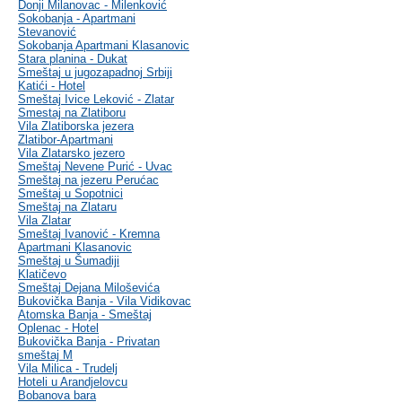
Donji Milanovac - Milenković
Sokobanja - Apartmani
Stevanović
Sokobanja Apartmani Klasanovic
Stara planina - Dukat
Smeštaj u jugozapadnoj Srbiji
Katići - Hotel
Smeštaj Ivice Leković - Zlatar
Smestaj na Zlatiboru
Vila Zlatiborska jezera
Zlatibor-Apartmani
Vila Zlatarsko jezero
Smeštaj Nevene Purić - Uvac
Smeštaj na jezeru Perućac
Smeštaj u Sopotnici
Smeštaj na Zlataru
Vila Zlatar
Smeštaj Ivanović - Kremna
Apartmani Klasanovic
Smeštaj u Šumadiji
Klatičevo
Smeštaj Dejana Miloševića
Bukovička Banja - Vila Vidikovac
Atomska Banja - Smeštaj
Oplenac - Hotel
Bukovička Banja - Privatan
smeštaj M
Vila Milica - Trudelj
Hoteli u Arandjelovcu
Bobanova bara