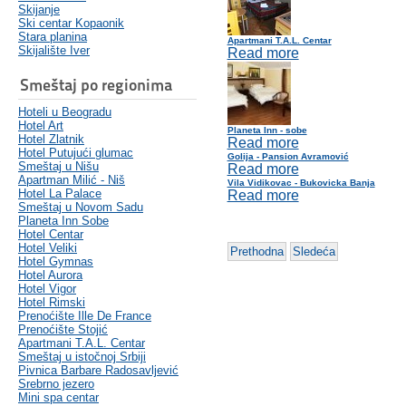
Skijanje
Ski centar Kopaonik
Stara planina
Apartmani T.A.L. Centar
Skijalište Iver
Read more
Smeštaj po regionima
Hoteli u Beogradu
Hotel Art
Planeta Inn - sobe
Hotel Zlatnik
Read more
Hotel Putujući glumac
Golija - Pansion Avramović
Smeštaj u Nišu
Read more
Apartman Milić - Niš
Vila Vidikovac - Bukovicka Banja
Hotel La Palace
Read more
Smeštaj u Novom Sadu
Planeta Inn Sobe
Hotel Centar
Hotel Veliki
Prethodna
Sledeća
Hotel Gymnas
Hotel Aurora
Hotel Vigor
Hotel Rimski
Prenoćište Ille De France
Prenoćište Stojić
Apartmani T.A.L. Centar
Smeštaj u istočnoj Srbiji
Pivnica Barbare Radosavljević
Srebrno jezero
Mini spa centar