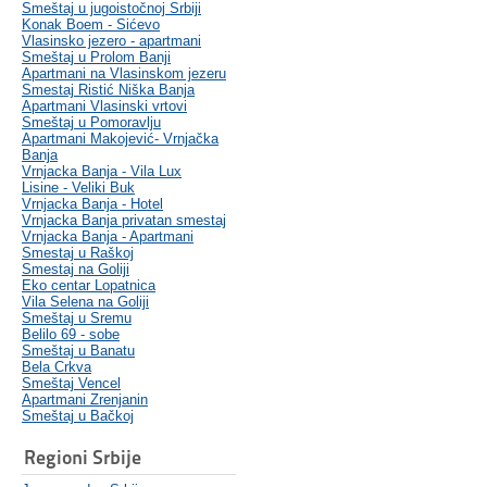
Smeštaj u jugoistočnoj Srbiji
Konak Boem - Sićevo
Vlasinsko jezero - apartmani
Smeštaj u Prolom Banji
Apartmani na Vlasinskom jezeru
Smestaj Ristić Niška Banja
Apartmani Vlasinski vrtovi
Smeštaj u Pomoravlju
Apartmani Makojević- Vrnjačka
Banja
Vrnjacka Banja - Vila Lux
Lisine - Veliki Buk
Vrnjacka Banja - Hotel
Vrnjacka Banja privatan smestaj
Vrnjacka Banja - Apartmani
Smestaj u Raškoj
Smestaj na Goliji
Eko centar Lopatnica
Vila Selena na Goliji
Smeštaj u Sremu
Belilo 69 - sobe
Smeštaj u Banatu
Bela Crkva
Smeštaj Vencel
Apartmani Zrenjanin
Smeštaj u Bačkoj
Regioni Srbije