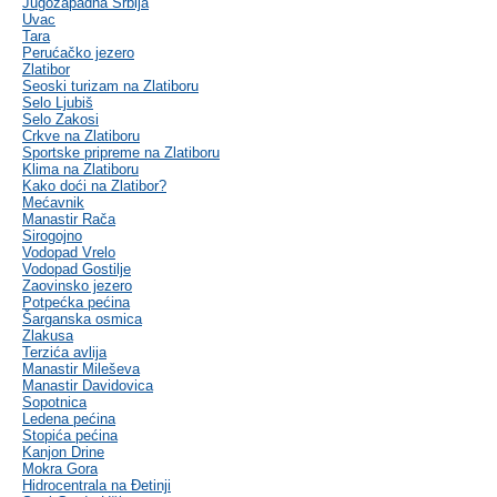
Jugozapadna Srbija
Uvac
Tara
Perućačko jezero
Zlatibor
Seoski turizam na Zlatiboru
Selo Ljubiš
Selo Zakosi
Crkve na Zlatiboru
Sportske pripreme na Zlatiboru
Klima na Zlatiboru
Kako doći na Zlatibor?
Mećavnik
Manastir Rača
Sirogojno
Vodopad Vrelo
Vodopad Gostilje
Zaovinsko jezero
Potpećka pećina
Šarganska osmica
Zlakusa
Terzića avlija
Manastir Mileševa
Manastir Davidovica
Sopotnica
Ledena pećina
Stopića pećina
Kanjon Drine
Mokra Gora
Hidrocentrala na Đetinji