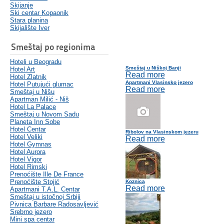
Skijanje
Ski centar Kopaonik
Stara planina
Skijalište Iver
Smeštaj po regionima
Hoteli u Beogradu
Smeštaj u Niškoj Banji
Hotel Art
Read more
Hotel Zlatnik
Apartmani Vlasinsko jezero
Hotel Putujući glumac
Read more
Smeštaj u Nišu
Apartman Milić - Niš
Hotel La Palace
Smeštaj u Novom Sadu
Planeta Inn Sobe
Hotel Centar
Ribolov na Vlasinskom jezeru
Hotel Veliki
Read more
Hotel Gymnas
Hotel Aurora
Hotel Vigor
Hotel Rimski
Prenoćište Ille De France
Prenoćište Stojić
Koznica
Read more
Apartmani T.A.L. Centar
Smeštaj u istočnoj Srbiji
Pivnica Barbare Radosavljević
Srebrno jezero
Mini spa centar