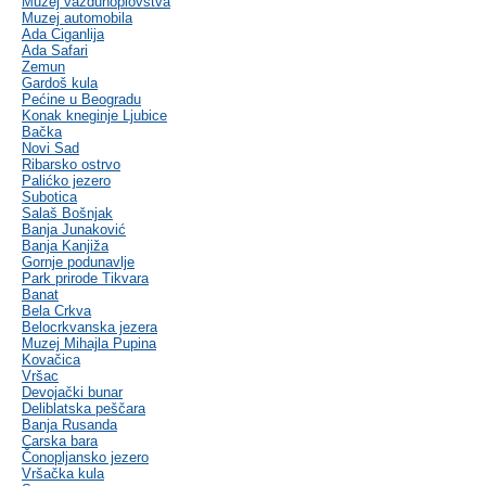
Muzej vazduhoplovstva
Muzej automobila
Ada Ciganlija
Ada Safari
Zemun
Gardoš kula
Pećine u Beogradu
Konak kneginje Ljubice
Bačka
Novi Sad
Ribarsko ostrvo
Palićko jezero
Subotica
Salaš Bošnjak
Banja Junaković
Banja Kanjiža
Gornje podunavlje
Park prirode Tikvara
Banat
Bela Crkva
Belocrkvanska jezera
Muzej Mihajla Pupina
Kovačica
Vršac
Devojački bunar
Deliblatska peščara
Banja Rusanda
Carska bara
Čonopljansko jezero
Vršačka kula