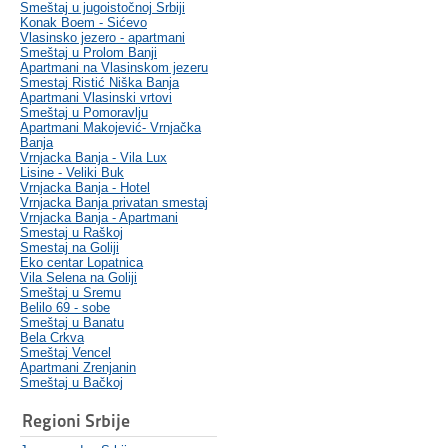
Smeštaj u jugoistočnoj Srbiji
Konak Boem - Sićevo
Vlasinsko jezero - apartmani
Smeštaj u Prolom Banji
Apartmani na Vlasinskom jezeru
Smestaj Ristić Niška Banja
Apartmani Vlasinski vrtovi
Smeštaj u Pomoravlju
Apartmani Makojević- Vrnjačka
Banja
Vrnjacka Banja - Vila Lux
Lisine - Veliki Buk
Vrnjacka Banja - Hotel
Vrnjacka Banja privatan smestaj
Vrnjacka Banja - Apartmani
Smestaj u Raškoj
Smestaj na Goliji
Eko centar Lopatnica
Vila Selena na Goliji
Smeštaj u Sremu
Belilo 69 - sobe
Smeštaj u Banatu
Bela Crkva
Smeštaj Vencel
Apartmani Zrenjanin
Smeštaj u Bačkoj
Regioni Srbije