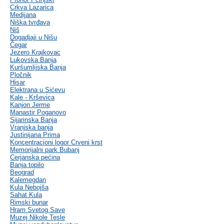
Crkva Lazarica
Medijana
Niška tvrđava
Niš
Dogadjaji u Nišu
Čegar
Jezero Krajkovac
Lukovska Banja
Kuršumlijska Banja
Pločnik
Hisar
Elektrana u Sićevu
Kale - Krševica
Kanjon Jerme
Manastir Poganovo
Sijarinska Banja
Vranjska banja
Justinijana Prima
Koncentracioni logor Crveni krst
Memorijalni park Bubanj
Cerjanska pećina
Banja topilo
Beograd
Kalemegdan
Kula Nebojša
Sahat Kula
Rimski bunar
Hram Svetog Save
Muzej Nikole Tesle