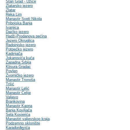
Stari Grad - Užice
Zlatarsko jezero
Zlatar
Reka Lim
Manastir Sveti Nikola
Pribojska Banja
Ivanjica
Daićko jezero
Hadži-Prodanova pećina
Jezero Okruglica
Radoinjsko jezero
Potpećko jezero
Kadinjača
Jokanovića kuća
Zapadna Srbija
Klisura Gradac
Povlen
Zvorničko jezero
Manastir Tronoša
Tršić
Manastir Lelić
Manastir Ćelije
Valjevo
Brankovina
Manastir Kaona
Banja Koviljača
Sela Kosjerića
Manastiri valjevskog kraja
Podzemno sklonište
Karađorđevića