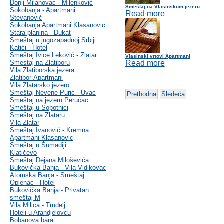
Donji Milanovac - Milenković
Smeštaj na Vlasinskom jezeru
Sokobanja - Apartmani
Read more
Stevanović
Sokobanja Apartmani Klasanovic
Stara planina - Dukat
Smeštaj u jugozapadnoj Srbiji
Katići - Hotel
Smeštaj Ivice Leković - Zlatar
Vlasinski vrtovi Apartmani
Smestaj na Zlatiboru
Read more
Vila Zlatiborska jezera
Zlatibor-Apartmani
Vila Zlatarsko jezero
Smeštaj Nevene Purić - Uvac
Prethodna
Sledeća
Smeštaj na jezeru Perućac
Smeštaj u Sopotnici
Smeštaj na Zlataru
Vila Zlatar
Smeštaj Ivanović - Kremna
Apartmani Klasanovic
Smeštaj u Šumadiji
Klatičevo
Smeštaj Dejana Miloševića
Bukovička Banja - Vila Vidikovac
Atomska Banja - Smeštaj
Oplenac - Hotel
Bukovička Banja - Privatan
smeštaj M
Vila Milica - Trudelj
Hoteli u Arandjelovcu
Bobanova bara