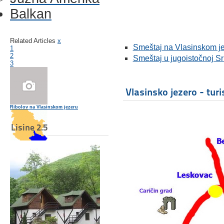
Balkan
Related Articles
x
Smeštaj na Vlasinskom j
1
2
Smeštaj u jugoistočnoj Srb
3
Vlasinsko jezero - turi
Ribolov na Vlasinskom jezeru
Lisine 2.5
Jugoistočna Srbija
Konak Boem - Sićevo