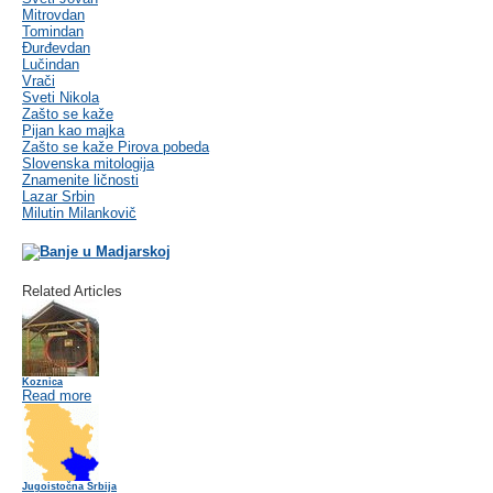
Mitrovdan
Tomindan
Đurđevdan
Lučindan
Vrači
Sveti Nikola
Zašto se kaže
Pijan kao majka
Zašto se kaže Pirova pobeda
Slovenska mitologija
Znamenite ličnosti
Lazar Srbin
Milutin Milankovič
Related Articles
Koznica
Read more
Jugoistočna Srbija