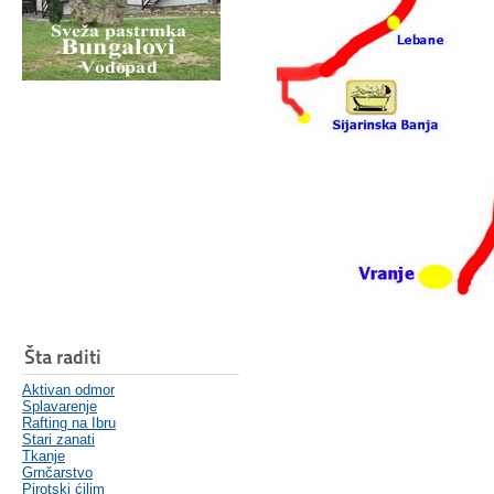
Šta raditi
Aktivan odmor
Splavarenje
Rafting na Ibru
Stari zanati
Tkanje
Grnčarstvo
Pirotski ćilim