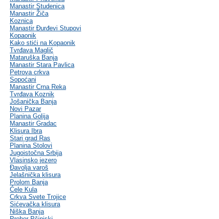
Manastir Studenica
Manastir Žiča
Koznica
Manastir Đurđevi Stupovi
Kopaonik
Kako stići na Kopaonik
Tvrđava Maglič
Mataruška Banja
Manastir Stara Pavlica
Petrova crkva
Sopoćani
Manastir Crna Reka
Tvrđava Koznik
Jošanička Banja
Novi Pazar
Planina Golija
Manastir Gradac
Klisura Ibra
Stari grad Ras
Planina Stolovi
Jugoistočna Srbija
Vlasinsko jezero
Đavolja varoš
Jelašnička klisura
Prolom Banja
Ćele Kula
Crkva Svete Trojice
Sićevačka klisura
Niška Banja
Prohor Pčinjski