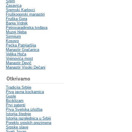
Srem
Zasavica
Sremski Karlovci
Fruškogorski manastiri
Fruška Gora
Banja Vrdnik
Petrovaradinska tvrđava
Muzej hleba
Sirmijum
Kosovo
Pećka Patrijaršija
Manastir Gračanica
Velika Hoča
Vojinovića most
Manastir Devič
Manastir Visoki Dečani
Otkrivamo
Tradicija Srbije
Prva javna kockarnica
Gusle
Biciklizam
Prvi patenti
Prva Svetska izložba
Istorija štednje
Istorija razglednica u Srbiji
Poreklo srpskih prezimena
Srpske slave
Sveti Jovan