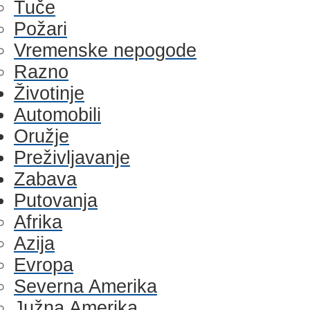
Tuče
Požari
Vremenske nepogode
Razno
Životinje
Automobili
Oružje
Preživljavanje
Zabava
Putovanja
Afrika
Azija
Evropa
Severna Amerika
Južna Amerika