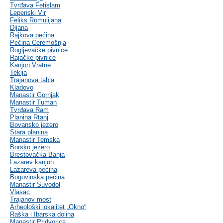
Tvrđava Fetislam
Lepenski Vir
Feliks Romulijana
Dijana
Rajkova pećina
Pećina Ceremošnja
Rogljevačke pivnice
Rajačke pivnice
Kanjon Vratne
Tekija
Trajanova tabla
Kladovo
Manastir Gornjak
Manastir Tuman
Tvrđava Ram
Planina Rtanj
Bovansko jezero
Stara planina
Manastir Temska
Borsko jezero
Brestovačka Banja
Lazarev kanjon
Lazareva pećina
Bogovinska pećina
Manastir Suvodol
Vlasac
Trajanov most
Arheološki lokalitet „Okno“
Raška i Ibarska dolina
Manastir Pridvorica