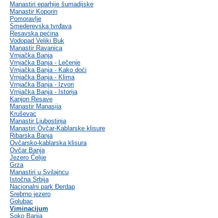
Manastiri eparhije šumadijske
Manastir Koporin
Pomoravlje
Smederevska tvrđava
Resavska pećina
Vodopad Veliki Buk
Manastir Ravanica
Vrnjačka Banja
Vrnjačka Banja - Lečenje
Vrnjačka Banja - Kako doći
Vrnjačka Banja - Klima
Vrnjačka Banja - Izvori
Vrnjačka Banja - Istorija
Kanjon Resave
Manastir Manasija
Kruševac
Manastir Ljubostinja
Manastiri Ovčar-Kablarske klisure
Ribarska Banja
Ovčarsko-kablarska klisura
Ovčar Banja
Jezero Ćelije
Grza
Manastiri u Svilajncu
Istočna Srbija
Nacionalni park Đerdap
Srebrno jezero
Golubac
Viminacijum
Soko Banja