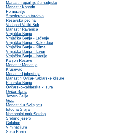
Manastiri eparhije šumadijske
Manastir Koporin
Pomoravlje
Smederevska tvrđava
Resavska pećina
Vodopad Veliki Buk
Manastir Ravanica
Vrnjačka Banja
Vrnjačka Banja - Lečenje
Vrnjačka Banja - Kako doći
Vrnjačka Banja - Klima
Vrnjačka Banja - Izvori
Vrnjačka Banja - Istorija
Kanjon Resave
Manastir Manasija
Kruševac
Manastir Ljubostinja
Manastiri Ovčar-Kablarske klisure
Ribarska Banja
Ovčarsko-kablarska klisura
Ovčar Banja
Jezero Ćelije
Grza
Manastiri u Svilajncu
Istočna Srbija
Nacionalni park Đerdap
Srebrno jezero
Golubac
Viminacijum
Soko Banja