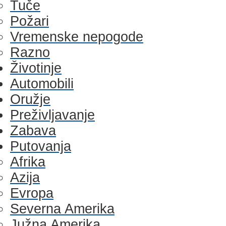
Tuče
Požari
Vremenske nepogode
Razno
Životinje
Automobili
Oružje
Preživljavanje
Zabava
Putovanja
Afrika
Azija
Evropa
Severna Amerika
Južna Amerika