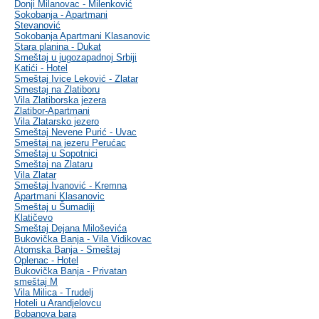
Donji Milanovac - Milenković
Sokobanja - Apartmani
Stevanović
Sokobanja Apartmani Klasanovic
Stara planina - Dukat
Smeštaj u jugozapadnoj Srbiji
Katići - Hotel
Smeštaj Ivice Leković - Zlatar
Smestaj na Zlatiboru
Vila Zlatiborska jezera
Zlatibor-Apartmani
Vila Zlatarsko jezero
Smeštaj Nevene Purić - Uvac
Smeštaj na jezeru Perućac
Smeštaj u Sopotnici
Smeštaj na Zlataru
Vila Zlatar
Smeštaj Ivanović - Kremna
Apartmani Klasanovic
Smeštaj u Šumadiji
Klatičevo
Smeštaj Dejana Miloševića
Bukovička Banja - Vila Vidikovac
Atomska Banja - Smeštaj
Oplenac - Hotel
Bukovička Banja - Privatan
smeštaj M
Vila Milica - Trudelj
Hoteli u Arandjelovcu
Bobanova bara