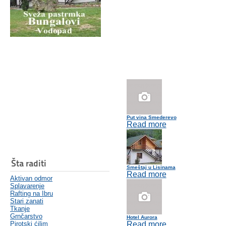
Put vina Smederevo
Read more
Šta raditi
Smeštaj u Lisinama
Read more
Aktivan odmor
Splavarenje
Rafting na Ibru
Stari zanati
Tkanje
Grnčarstvo
Hotel Aurora
Pirotski ćilim
Read more