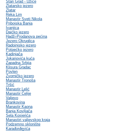
Stari Grad - Užice
Zlatarsko jezero
Zlatar
Reka Lim
Manastir Sveti Nikola
Pribojska Banja
Ivanjica
Daićko jezero
Hadži-Prodanova pećina
Jezero Okruglica
Radoinjsko jezero
Potpećko jezero
Kadinjača
Jokanovića kuća
Zapadna Srbija
Klisura Gradac
Povlen
Zvorničko jezero
Manastir Tronoša
Tršić
Manastir Lelić
Manastir Ćelije
Valjevo
Brankovina
Manastir Kaona
Banja Koviljača
Sela Kosjerića
Manastiri valjevskog kraja
Podzemno sklonište
Karađorđevića