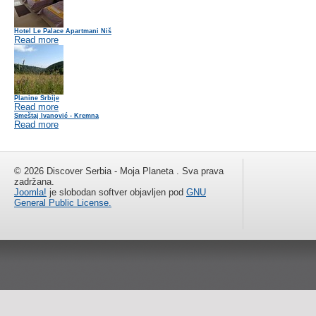
Hotel Le Palace Apartmani Niš
Read more
Planine Srbije
Read more
Smeštaj Ivanović - Kremna
Read more
© 2026 Discover Serbia - Moja Planeta . Sva prava
zadržana.
Joomla!
je slobodan softver objavljen pod
GNU
General Public License.