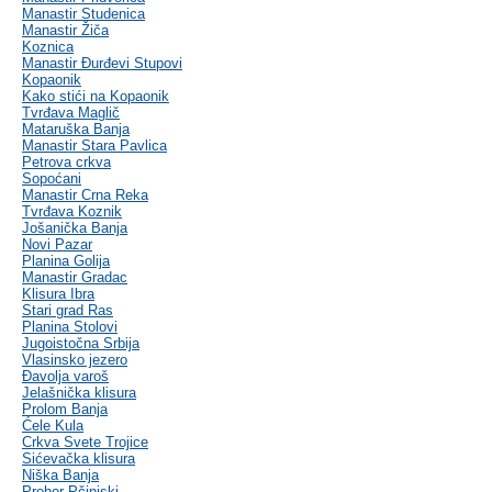
Manastir Studenica
Manastir Žiča
Koznica
Manastir Đurđevi Stupovi
Kopaonik
Kako stići na Kopaonik
Tvrđava Maglič
Mataruška Banja
Manastir Stara Pavlica
Petrova crkva
Sopoćani
Manastir Crna Reka
Tvrđava Koznik
Jošanička Banja
Novi Pazar
Planina Golija
Manastir Gradac
Klisura Ibra
Stari grad Ras
Planina Stolovi
Jugoistočna Srbija
Vlasinsko jezero
Đavolja varoš
Jelašnička klisura
Prolom Banja
Ćele Kula
Crkva Svete Trojice
Sićevačka klisura
Niška Banja
Prohor Pčinjski