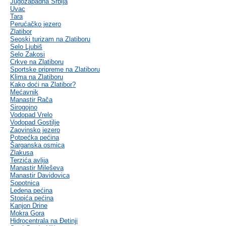
Jugozapadna Srbija
Uvac
Tara
Perućačko jezero
Zlatibor
Seoski turizam na Zlatiboru
Selo Ljubiš
Selo Zakosi
Crkve na Zlatiboru
Sportske pripreme na Zlatiboru
Klima na Zlatiboru
Kako doći na Zlatibor?
Mećavnik
Manastir Rača
Sirogojno
Vodopad Vrelo
Vodopad Gostilje
Zaovinsko jezero
Potpećka pećina
Šarganska osmica
Zlakusa
Terzića avlija
Manastir Mileševa
Manastir Davidovica
Sopotnica
Ledena pećina
Stopića pećina
Kanjon Drine
Mokra Gora
Hidrocentrala na Đetinji