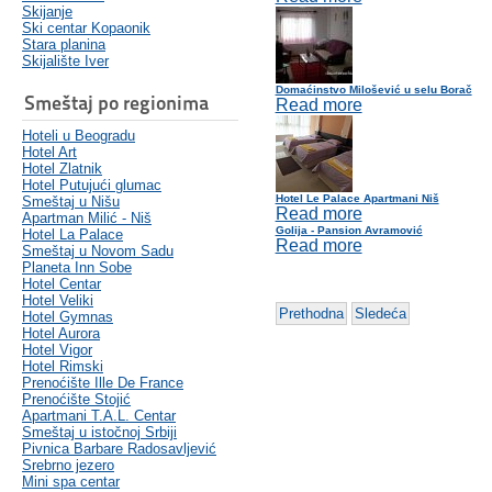
Skijanje
Ski centar Kopaonik
Stara planina
Skijalište Iver
Domaćinstvo Milošević u selu Borač
Smeštaj po regionima
Read more
Hoteli u Beogradu
Hotel Art
Hotel Zlatnik
Hotel Putujući glumac
Hotel Le Palace Apartmani Niš
Smeštaj u Nišu
Read more
Apartman Milić - Niš
Golija - Pansion Avramović
Hotel La Palace
Read more
Smeštaj u Novom Sadu
Planeta Inn Sobe
Hotel Centar
Hotel Veliki
Prethodna
Sledeća
Hotel Gymnas
Hotel Aurora
Hotel Vigor
Hotel Rimski
Prenoćište Ille De France
Prenoćište Stojić
Apartmani T.A.L. Centar
Smeštaj u istočnoj Srbiji
Pivnica Barbare Radosavljević
Srebrno jezero
Mini spa centar