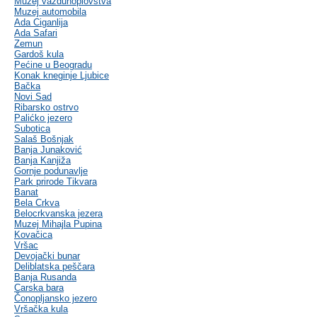
Muzej vazduhoplovstva
Muzej automobila
Ada Ciganlija
Ada Safari
Zemun
Gardoš kula
Pećine u Beogradu
Konak kneginje Ljubice
Bačka
Novi Sad
Ribarsko ostrvo
Palićko jezero
Subotica
Salaš Bošnjak
Banja Junaković
Banja Kanjiža
Gornje podunavlje
Park prirode Tikvara
Banat
Bela Crkva
Belocrkvanska jezera
Muzej Mihajla Pupina
Kovačica
Vršac
Devojački bunar
Deliblatska peščara
Banja Rusanda
Carska bara
Čonopljansko jezero
Vršačka kula