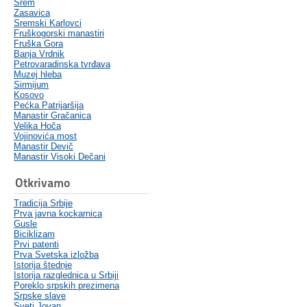
Srem
Zasavica
Sremski Karlovci
Fruškogorski manastiri
Fruška Gora
Banja Vrdnik
Petrovaradinska tvrđava
Muzej hleba
Sirmijum
Kosovo
Pećka Patrijaršija
Manastir Gračanica
Velika Hoča
Vojinovića most
Manastir Devič
Manastir Visoki Dečani
Otkrivamo
Tradicija Srbije
Prva javna kockarnica
Gusle
Biciklizam
Prvi patenti
Prva Svetska izložba
Istorija štednje
Istorija razglednica u Srbiji
Poreklo srpskih prezimena
Srpske slave
Sveti Jovan