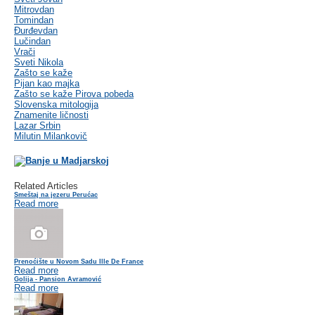
Mitrovdan
Tomindan
Đurđevdan
Lučindan
Vrači
Sveti Nikola
Zašto se kaže
Pijan kao majka
Zašto se kaže Pirova pobeda
Slovenska mitologija
Znamenite ličnosti
Lazar Srbin
Milutin Milankovič
Related Articles
Smeštaj na jezeru Perućac
Read more
Prenoćište u Novom Sadu Ille De France
Read more
Golija - Pansion Avramović
Read more