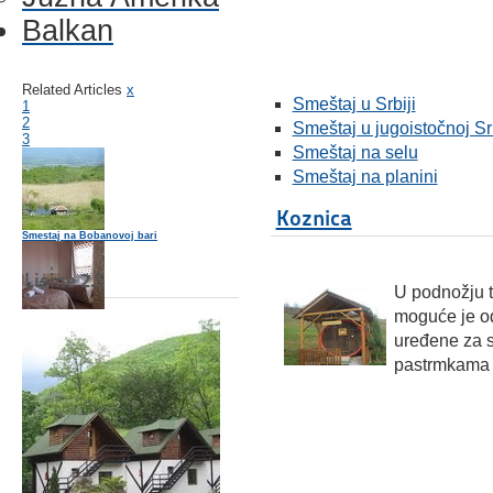
Balkan
Related Articles
x
Smeštaj u Srbiji
1
2
Smeštaj u jugoistočnoj Srb
3
Smeštaj na selu
Smeštaj na planini
Koznica
Smestaj na Bobanovoj bari
Lisine 2.5
U podnožju 
moguće je o
Hoteli u Novom Sadu Hotel Vigor
uređene za sp
pastrmkama
Hotel Gymnas