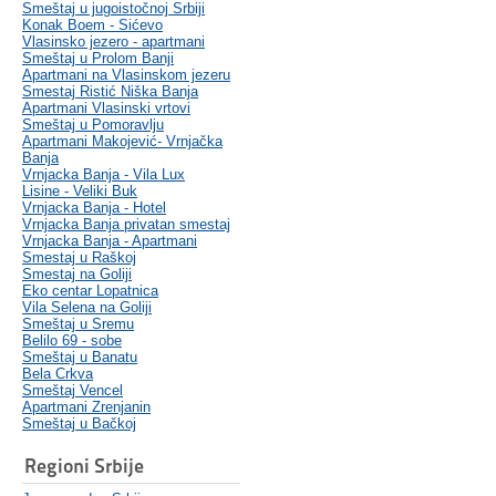
Smeštaj u jugoistočnoj Srbiji
Konak Boem - Sićevo
Vlasinsko jezero - apartmani
Smeštaj u Prolom Banji
Apartmani na Vlasinskom jezeru
Smestaj Ristić Niška Banja
Apartmani Vlasinski vrtovi
Smeštaj u Pomoravlju
Apartmani Makojević- Vrnjačka
Banja
Vrnjacka Banja - Vila Lux
Lisine - Veliki Buk
Vrnjacka Banja - Hotel
Vrnjacka Banja privatan smestaj
Vrnjacka Banja - Apartmani
Smestaj u Raškoj
Smestaj na Goliji
Eko centar Lopatnica
Vila Selena na Goliji
Smeštaj u Sremu
Belilo 69 - sobe
Smeštaj u Banatu
Bela Crkva
Smeštaj Vencel
Apartmani Zrenjanin
Smeštaj u Bačkoj
Regioni Srbije