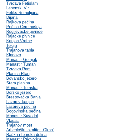
Tvrđava Fetislam
Lepenski Vir
Feliks Romulijana
Dijana
Rajkova pećina
Pećina Ceremošnja
Rogljevačke pivnice
Rajačke pivnice
Kanjon Vratne
Tekija
Trajanova tabla
Kladovo
Manastir Gornjak
Manastir Tuman
Tvrđava Ram
Planina Rtanj
Bovansko jezero
Stara planina
Manastir Temska
Borsko jezero
Brestovačka Banja
Lazarev kanjon
Lazareva pećina
Bogovinska pećina
Manastir Suvodol
Vlasac
Trajanov most
Arheološki lokalitet „Okno“
Raška i Ibarska dolina
Manastir Pridvorica