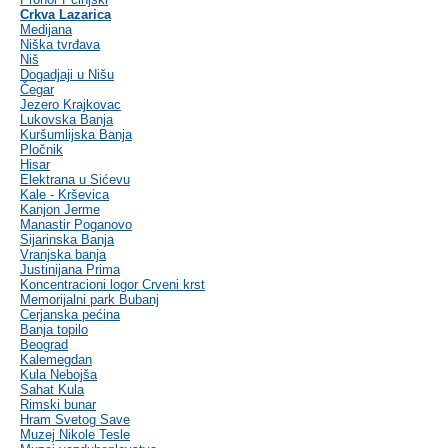
Crkva Lazarica
Medijana
Niška tvrđava
Niš
Dogadjaji u Nišu
Čegar
Jezero Krajkovac
Lukovska Banja
Kuršumlijska Banja
Pločnik
Hisar
Elektrana u Sićevu
Kale - Krševica
Kanjon Jerme
Manastir Poganovo
Sijarinska Banja
Vranjska banja
Justinijana Prima
Koncentracioni logor Crveni krst
Memorijalni park Bubanj
Cerjanska pećina
Banja topilo
Beograd
Kalemegdan
Kula Nebojša
Sahat Kula
Rimski bunar
Hram Svetog Save
Muzej Nikole Tesle