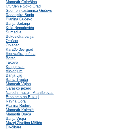
Manastir Čokešina
Utvrđenje Soko Grad
Spomen kosturnica Gučevo
Radanjska Banja
Planina Gučevo
Banja Badanja
Kula Nenadovića
Šumadija
Bukovička banja
Orašac
Oplenac
Karađorđev grad
Risovačka pećina
Borač
Takovo
Kragujevac
Akvarijum
Banja Ljig
Banja Trepča
Manastir Vujan
Garaško jezero
Narodni muzej - Aranđelovac
Etno selo na Bukulji
Ravna Gora
Planina Rudnik
Manastir Kalenić
Manastir Drača
Banja Vrujci
Muzej Živojina Mišića
Divčibare