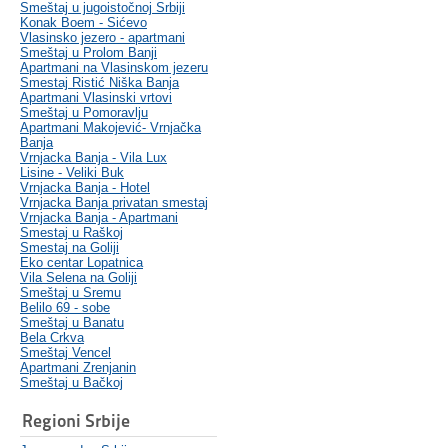
Smeštaj u jugoistočnoj Srbiji
Konak Boem - Sićevo
Vlasinsko jezero - apartmani
Smeštaj u Prolom Banji
Apartmani na Vlasinskom jezeru
Smestaj Ristić Niška Banja
Apartmani Vlasinski vrtovi
Smeštaj u Pomoravlju
Apartmani Makojević- Vrnjačka
Banja
Vrnjacka Banja - Vila Lux
Lisine - Veliki Buk
Vrnjacka Banja - Hotel
Vrnjacka Banja privatan smestaj
Vrnjacka Banja - Apartmani
Smestaj u Raškoj
Smestaj na Goliji
Eko centar Lopatnica
Vila Selena na Goliji
Smeštaj u Sremu
Belilo 69 - sobe
Smeštaj u Banatu
Bela Crkva
Smeštaj Vencel
Apartmani Zrenjanin
Smeštaj u Bačkoj
Regioni Srbije