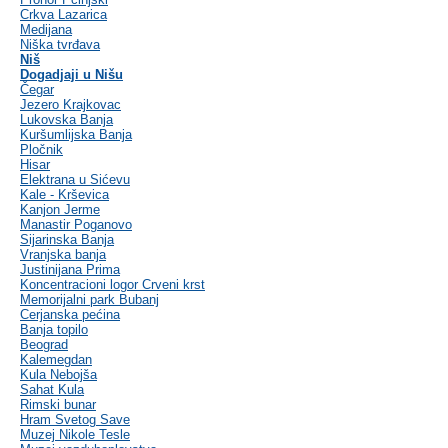
Crkva Lazarica
Medijana
Niška tvrđava
Niš
Dogadjaji u Nišu
Čegar
Jezero Krajkovac
Lukovska Banja
Kuršumlijska Banja
Pločnik
Hisar
Elektrana u Sićevu
Kale - Krševica
Kanjon Jerme
Manastir Poganovo
Sijarinska Banja
Vranjska banja
Justinijana Prima
Koncentracioni logor Crveni krst
Memorijalni park Bubanj
Cerjanska pećina
Banja topilo
Beograd
Kalemegdan
Kula Nebojša
Sahat Kula
Rimski bunar
Hram Svetog Save
Muzej Nikole Tesle