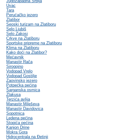
Jugozapadna Srbija
Uvac
Tara
Perućačko jezero
Zlatibor
Seoski turizam na Zlatiboru
Selo Ljubiš
Selo Zakosi
Crkve na Zlatiboru
Sportske pripreme na Zlatiboru
Klima na Zlatiboru
Kako doći na Zlatibor?
Mećavnik
Manastir Rača
Sirogojno
Vodopad Vrelo
Vodopad Gostilje
Zaovinsko jezero
Potpećka pećina
Šarganska osmica
Zlakusa
Terzića avlija
Manastir Mileševa
Manastir Davidovica
Sopotnica
Ledena pećina
Stopića pećina
Kanjon Drine
Mokra Gora
Hidrocentrala na Đetinji