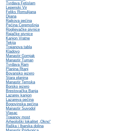
Tvrđava Fetislam
Lepenski Vir
Feliks Romulijana
Dijana
Rajkova pećina
Pećina Ceremošnja
Rogljevačke pivnice
Rajačke pivnice
Kanjon Vratne
Tekija
Trajanova tabla
Kladovo
Manastir Gornjak
Manastir Tuman
Tvrđava Ram
Planina Rtanj
Bovansko jezero
Stara planina
Manastir Temska
Borsko jezero
Brestovačka Banja
Lazarev kanjon
Lazareva pećina
Bogovinska pećina
Manastir Suvodol
Vlasac
Trajanov most
Arheološki lokalitet „Okno“
Raška i Ibarska dolina
Manastir Pridvorica