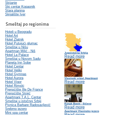
Skijanje
Ski centar Kopaonik
Stara planina
Skijalište Iver
Smeštaj po regionima
Hoteli u Beogradu
Hotel Art
Hotel Zlatnik
Hotel Putujući glumac
Smeštaj u Nišu
Apartman Milić - Niš
Jugoistočna Srbija
Hotel La Palace
Read more
Smeštaj u Novom Sadu
Planeta Inn Sobe
Hotel Centar
Hotel Veliki
Hotel Gymnas
Hotel Aurora
Vlasinski vrtovi Apartmani
Read more
Hotel Vigor
Hotel Rimski
Prenoćište Ille De France
Prenoćište Stojić
Apartmani T.A.L. Centar
Smeštaj u istočnoj Srbiji
Konak Boem - Sićevo
Pivnica Barbare Radosavljević
Read more
Srebrno jezero
Apartmani Vlasinsko jezero
Mini spa centar
Read more