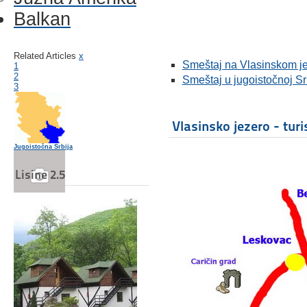
Balkan
Related Articles
x
Smeštaj na Vlasinskom j
1
2
Smeštaj u jugoistočnoj Srb
3
Vlasinsko jezero - turi
Jugoistočna Srbija
Lisine 2.5
Ribolov na Vlasinskom jezeru
Vlasinski vrtovi Apartmani