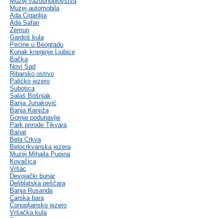
Muzej vazduhoplovstva
Muzej automobila
Ada Ciganlija
Ada Safari
Zemun
Gardoš kula
Pećine u Beogradu
Konak kneginje Ljubice
Bačka
Novi Sad
Ribarsko ostrvo
Palićko jezero
Subotica
Salaš Bošnjak
Banja Junaković
Banja Kanjiža
Gornje podunavlje
Park prirode Tikvara
Banat
Bela Crkva
Belocrkvanska jezera
Muzej Mihajla Pupina
Kovačica
Vršac
Devojački bunar
Deliblatska peščara
Banja Rusanda
Carska bara
Čonopljansko jezero
Vršačka kula