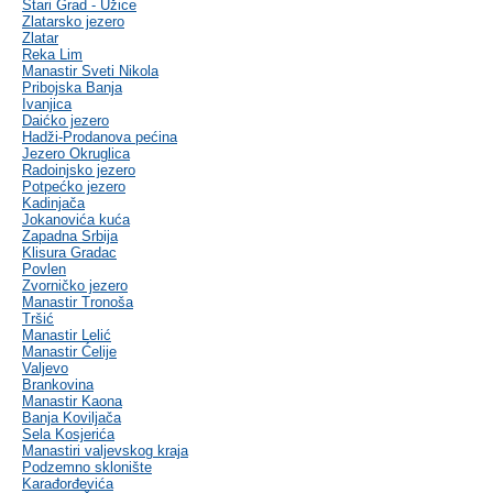
Stari Grad - Užice
Zlatarsko jezero
Zlatar
Reka Lim
Manastir Sveti Nikola
Pribojska Banja
Ivanjica
Daićko jezero
Hadži-Prodanova pećina
Jezero Okruglica
Radoinjsko jezero
Potpećko jezero
Kadinjača
Jokanovića kuća
Zapadna Srbija
Klisura Gradac
Povlen
Zvorničko jezero
Manastir Tronoša
Tršić
Manastir Lelić
Manastir Ćelije
Valjevo
Brankovina
Manastir Kaona
Banja Koviljača
Sela Kosjerića
Manastiri valjevskog kraja
Podzemno sklonište
Karađorđevića