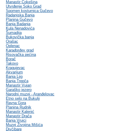
Manastir Čokešina
Utvrđenje Soko Grad
Spomen kosturnica Gučevo
Radanjska Banja
Planina Gučevo
Banja Badanja
Kula Nenadovića
Šumadija
Bukovička banja
Orašac
Oplenac
Karađorđev grad
Risovačka pećina
Borač
Takovo
Kragujevac
Akvarijum
Banja Ljig
Banja Trepča
Manastir Vujan
Garaško jezero
Narodni muzej - Aranđelovac
Etno selo na Bukulji
Ravna Gora
Planina Rudnik
Manastir Kalenić
Manastir Drača
Banja Vrujci
Muzej Živojina Mišića
Divčibare