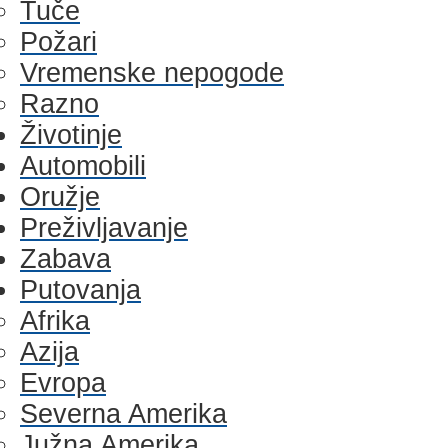
Tuče
Požari
Vremenske nepogode
Razno
Životinje
Automobili
Oružje
Preživljavanje
Zabava
Putovanja
Afrika
Azija
Evropa
Severna Amerika
Južna Amerika