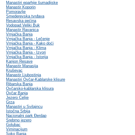
Manastiri eparhije šumadijske
Manastir Koporin
Pomoravlje
Smederevska tvrđava
Resavska pećina
Vodopad Veliki Buk
Manastir Ravanica
Vrnjačka Banja
Vrnjačka Banja - Lečenje
Vrnjačka Banja - Kako doći
Vrnjačka Banja - Klima
Vrnjačka Banja - Izvori
Vrnjačka Banja - Istorija
Kanjon Resave
Manastir Manasija
Kruševac
Manastir Ljubostinja
Manastiri Ovčar-Kablarske klisure
Ribarska Banja
Ovčarsko-kablarska klisura
Ovčar Banja
Jezero Ćelije
Grza
Manastiri u Svilajncu
Istočna Srbija
Nacionalni park Đerdap
Srebrno jezero
Golubac
Viminacijum
Soko Banja