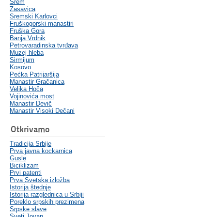
Srem
Zasavica
Sremski Karlovci
Fruškogorski manastiri
Fruška Gora
Banja Vrdnik
Petrovaradinska tvrđava
Muzej hleba
Sirmijum
Kosovo
Pećka Patrijaršija
Manastir Gračanica
Velika Hoča
Vojinovića most
Manastir Devič
Manastir Visoki Dečani
Otkrivamo
Tradicija Srbije
Prva javna kockarnica
Gusle
Biciklizam
Prvi patenti
Prva Svetska izložba
Istorija štednje
Istorija razglednica u Srbiji
Poreklo srpskih prezimena
Srpske slave
Sveti Jovan