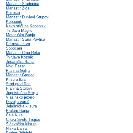
Manastir Studenica
Manastir Žiča
Koznica
Manastir Đurđevi Stupovi
Kopaonik
Kako stići na Kopaonik
Tvrđava Maglič
Mataruška Banja
Manastir Stara Pavlica
Petrova crkva
Sopoćani
Manastir Crna Reka
Tvrđava Koznik
Jošanička Banja
Novi Pazar
Planina Golija
Manastir Gradac
Klisura Ibra
Stari grad Ras
Planina Stolovi
Jugoistočna Srbija
Vlasinsko jezero
Đavolja varoš
Jelašnička klisura
Prolom Banja
Ćele Kula
Crkva Svete Trojice
Sićevačka klisura
Niška Banja
Prohor Pčinjski