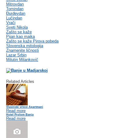
Mitrovdan
Tomindan
Đurđevdan
Lučindan
Vrači
Sveti Nikola
Zašto se kaže
Pijan kao majka
Zašto se kaže Pirova pobeda
Slovenska mitologija
Znamenite ličnosti
Lazar Srbin
Milutin Milankovič
Related Articles
Vlasinski vrtovi Apartmani
Read more
Hotel Prolom Banja
Read more