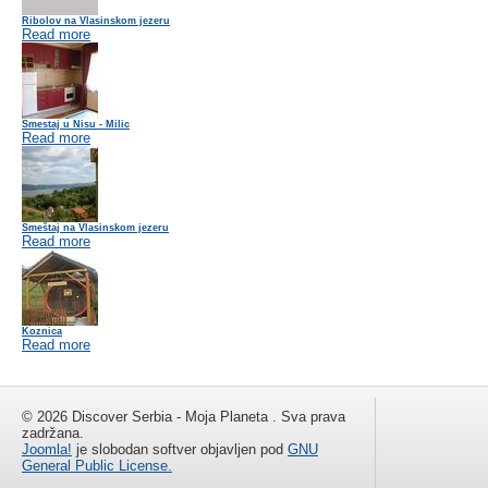
Ribolov na Vlasinskom jezeru
Read more
Smestaj u Nisu - Milic
Read more
Smeštaj na Vlasinskom jezeru
Read more
Koznica
Read more
© 2026 Discover Serbia - Moja Planeta . Sva prava
zadržana.
Joomla!
je slobodan softver objavljen pod
GNU
General Public License.