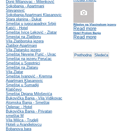
Donji Milanovac - Milenković
Sokobanja - Apartmani
Stevanović
Sokobanja Apartmani Klasanovic
Stara planina - Dukat
Smeštaj u jugozapadnoj Srbiji
Ribolov na Vlasinskom jezeru
Katići - Hotel
Read more
Smeštaj Ivice Leković - Zlatar
Hotel Prolom Banja
Smestaj na Zlatiboru
Read more
Vila Zlatiborska jezera
Zlatibor-Apartmani
Vila Zlatarsko jezero
Smeštaj Nevene Purić - Uvac
Prethodna
Sledeća
Smeštaj na jezeru Perućac
Smeštaj u Sopotnici
Smeštaj na Zlataru
Vila Zlatar
Smeštaj Ivanović - Kremna
Apartmani Klasanovic
Smeštaj u Šumadiji
Klatičevo
Smeštaj Dejana Miloševića
Bukovička Banja - Vila Vidikovac
Atomska Banja - Smeštaj
Oplenac - Hotel
Bukovička Banja - Privatan
smeštaj M
Vila Milica - Trudelj
Hoteli u Arandjelovcu
Bobanova bara