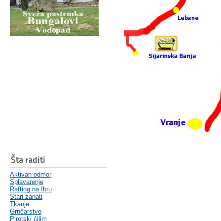
Šta raditi
Aktivan odmor
Splavarenje
Rafting na Ibru
Stari zanati
Tkanje
Grnčarstvo
Pirotski ćilim