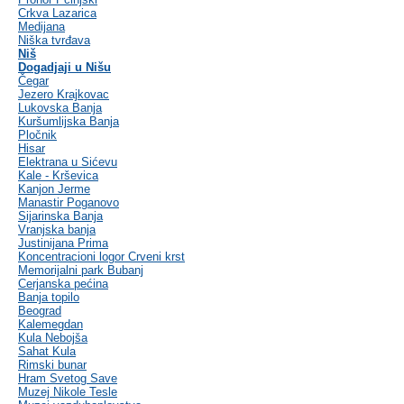
Crkva Lazarica
Medijana
Niška tvrđava
Niš
Dogadjaji u Nišu
Čegar
Jezero Krajkovac
Lukovska Banja
Kuršumlijska Banja
Pločnik
Hisar
Elektrana u Sićevu
Kale - Krševica
Kanjon Jerme
Manastir Poganovo
Sijarinska Banja
Vranjska banja
Justinijana Prima
Koncentracioni logor Crveni krst
Memorijalni park Bubanj
Cerjanska pećina
Banja topilo
Beograd
Kalemegdan
Kula Nebojša
Sahat Kula
Rimski bunar
Hram Svetog Save
Muzej Nikole Tesle