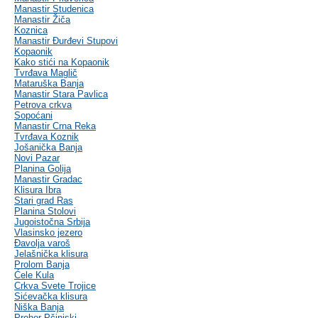
Manastir Studenica
Manastir Žiča
Koznica
Manastir Đurđevi Stupovi
Kopaonik
Kako stići na Kopaonik
Tvrđava Maglič
Mataruška Banja
Manastir Stara Pavlica
Petrova crkva
Sopoćani
Manastir Crna Reka
Tvrđava Koznik
Jošanička Banja
Novi Pazar
Planina Golija
Manastir Gradac
Klisura Ibra
Stari grad Ras
Planina Stolovi
Jugoistočna Srbija
Vlasinsko jezero
Đavolja varoš
Jelašnička klisura
Prolom Banja
Ćele Kula
Crkva Svete Trojice
Sićevačka klisura
Niška Banja
Prohor Pčinjski