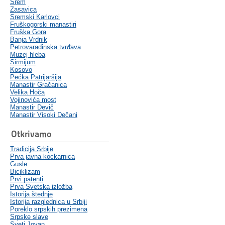
Srem
Zasavica
Sremski Karlovci
Fruškogorski manastiri
Fruška Gora
Banja Vrdnik
Petrovaradinska tvrđava
Muzej hleba
Sirmijum
Kosovo
Pećka Patrijaršija
Manastir Gračanica
Velika Hoča
Vojinovića most
Manastir Devič
Manastir Visoki Dečani
Otkrivamo
Tradicija Srbije
Prva javna kockarnica
Gusle
Biciklizam
Prvi patenti
Prva Svetska izložba
Istorija štednje
Istorija razglednica u Srbiji
Poreklo srpskih prezimena
Srpske slave
Sveti Jovan