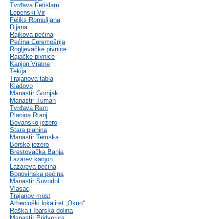
Tvrđava Fetislam
Lepenski Vir
Feliks Romulijana
Dijana
Rajkova pećina
Pećina Ceremošnja
Rogljevačke pivnice
Rajačke pivnice
Kanjon Vratne
Tekija
Trajanova tabla
Kladovo
Manastir Gornjak
Manastir Tuman
Tvrđava Ram
Planina Rtanj
Bovansko jezero
Stara planina
Manastir Temska
Borsko jezero
Brestovačka Banja
Lazarev kanjon
Lazareva pećina
Bogovinska pećina
Manastir Suvodol
Vlasac
Trajanov most
Arheološki lokalitet „Okno“
Raška i Ibarska dolina
Manastir Pridvorica