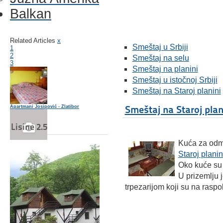
Balkan
Related Articles
x
Smeštaj u Srbiji
1
2
Smeštaj na selu
3
Smeštaj na planini
Smeštaj u istočnoj Srbiji
Smeštaj na Staroj planini
Smeštaj na Staroj plan
Apartmani Josipović - Zlatibor
Lisine 2.5
Kuća za odmo
Smestaj u Topoli
Staroj planin
Oko kuće su 
U prizemlju 
trpezarijom koji su na rasp
Smeštaj u Ivanjici