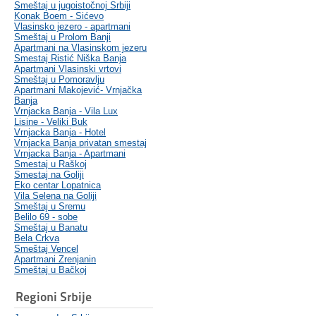
Smeštaj u jugoistočnoj Srbiji
Konak Boem - Sićevo
Vlasinsko jezero - apartmani
Smeštaj u Prolom Banji
Apartmani na Vlasinskom jezeru
Smestaj Ristić Niška Banja
Apartmani Vlasinski vrtovi
Smeštaj u Pomoravlju
Apartmani Makojević- Vrnjačka
Banja
Vrnjacka Banja - Vila Lux
Lisine - Veliki Buk
Vrnjacka Banja - Hotel
Vrnjacka Banja privatan smestaj
Vrnjacka Banja - Apartmani
Smestaj u Raškoj
Smestaj na Goliji
Eko centar Lopatnica
Vila Selena na Goliji
Smeštaj u Sremu
Belilo 69 - sobe
Smeštaj u Banatu
Bela Crkva
Smeštaj Vencel
Apartmani Zrenjanin
Smeštaj u Bačkoj
Regioni Srbije