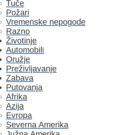
Tuče
Požari
Vremenske nepogode
Razno
Životinje
Automobili
Oružje
Preživljavanje
Zabava
Putovanja
Afrika
Azija
Evropa
Severna Amerika
Južna Amerika