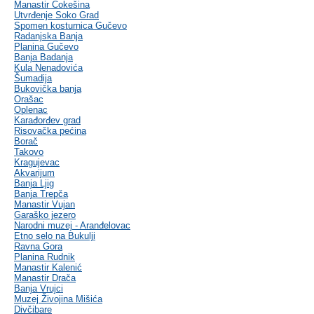
Manastir Čokešina
Utvrđenje Soko Grad
Spomen kosturnica Gučevo
Radanjska Banja
Planina Gučevo
Banja Badanja
Kula Nenadovića
Šumadija
Bukovička banja
Orašac
Oplenac
Karađorđev grad
Risovačka pećina
Borač
Takovo
Kragujevac
Akvarijum
Banja Ljig
Banja Trepča
Manastir Vujan
Garaško jezero
Narodni muzej - Aranđelovac
Etno selo na Bukulji
Ravna Gora
Planina Rudnik
Manastir Kalenić
Manastir Drača
Banja Vrujci
Muzej Živojina Mišića
Divčibare