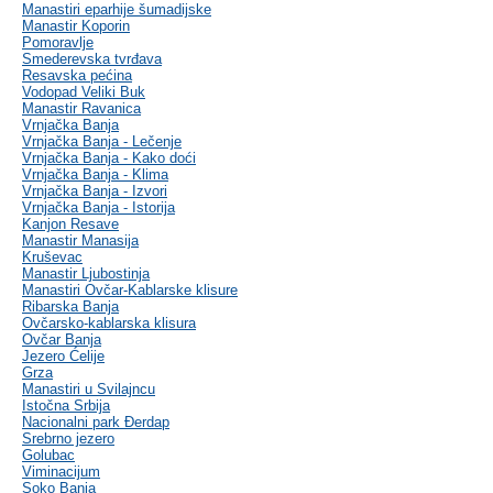
Manastiri eparhije šumadijske
Manastir Koporin
Pomoravlje
Smederevska tvrđava
Resavska pećina
Vodopad Veliki Buk
Manastir Ravanica
Vrnjačka Banja
Vrnjačka Banja - Lečenje
Vrnjačka Banja - Kako doći
Vrnjačka Banja - Klima
Vrnjačka Banja - Izvori
Vrnjačka Banja - Istorija
Kanjon Resave
Manastir Manasija
Kruševac
Manastir Ljubostinja
Manastiri Ovčar-Kablarske klisure
Ribarska Banja
Ovčarsko-kablarska klisura
Ovčar Banja
Jezero Ćelije
Grza
Manastiri u Svilajncu
Istočna Srbija
Nacionalni park Đerdap
Srebrno jezero
Golubac
Viminacijum
Soko Banja