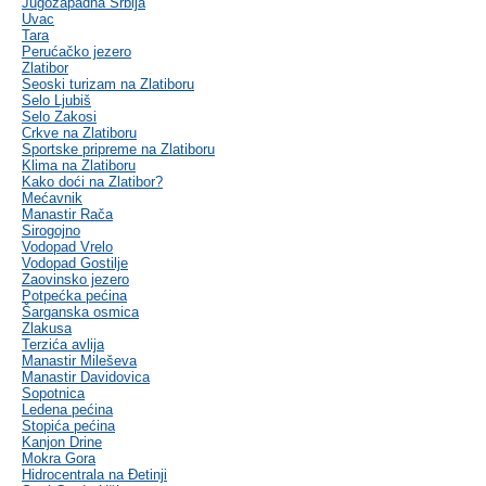
Jugozapadna Srbija
Uvac
Tara
Perućačko jezero
Zlatibor
Seoski turizam na Zlatiboru
Selo Ljubiš
Selo Zakosi
Crkve na Zlatiboru
Sportske pripreme na Zlatiboru
Klima na Zlatiboru
Kako doći na Zlatibor?
Mećavnik
Manastir Rača
Sirogojno
Vodopad Vrelo
Vodopad Gostilje
Zaovinsko jezero
Potpećka pećina
Šarganska osmica
Zlakusa
Terzića avlija
Manastir Mileševa
Manastir Davidovica
Sopotnica
Ledena pećina
Stopića pećina
Kanjon Drine
Mokra Gora
Hidrocentrala na Đetinji