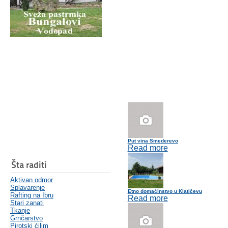
Put vina Smederevo
Read more
Šta raditi
Aktivan odmor
Splavarenje
Etno domaćinstvo u Klatičevu
Rafting na Ibru
Read more
Stari zanati
Tkanje
Grnčarstvo
Pirotski ćilim