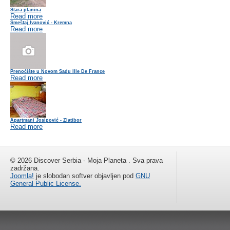
Stara planina
Read more
Smeštaj Ivanović - Kremna
Read more
Prenoćište u Novom Sadu Ille De France
Read more
Apartmani Josipović - Zlatibor
Read more
© 2026 Discover Serbia - Moja Planeta . Sva prava
zadržana.
Joomla!
je slobodan softver objavljen pod
GNU
General Public License.