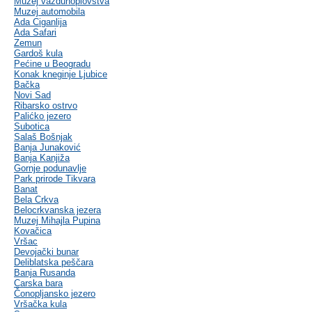
Muzej vazduhoplovstva
Muzej automobila
Ada Ciganlija
Ada Safari
Zemun
Gardoš kula
Pećine u Beogradu
Konak kneginje Ljubice
Bačka
Novi Sad
Ribarsko ostrvo
Palićko jezero
Subotica
Salaš Bošnjak
Banja Junaković
Banja Kanjiža
Gornje podunavlje
Park prirode Tikvara
Banat
Bela Crkva
Belocrkvanska jezera
Muzej Mihajla Pupina
Kovačica
Vršac
Devojački bunar
Deliblatska peščara
Banja Rusanda
Carska bara
Čonopljansko jezero
Vršačka kula