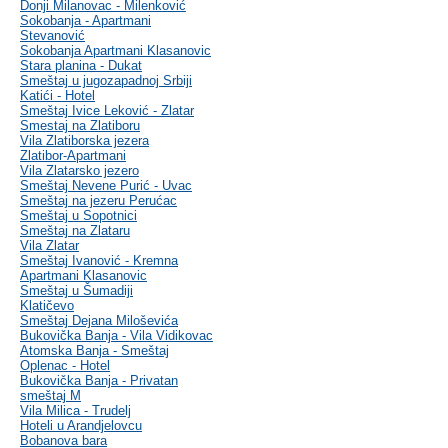
Donji Milanovac - Milenković
Sokobanja - Apartmani
Stevanović
Sokobanja Apartmani Klasanovic
Stara planina - Dukat
Smeštaj u jugozapadnoj Srbiji
Katići - Hotel
Smeštaj Ivice Leković - Zlatar
Smestaj na Zlatiboru
Vila Zlatiborska jezera
Zlatibor-Apartmani
Vila Zlatarsko jezero
Smeštaj Nevene Purić - Uvac
Smeštaj na jezeru Perućac
Smeštaj u Sopotnici
Smeštaj na Zlataru
Vila Zlatar
Smeštaj Ivanović - Kremna
Apartmani Klasanovic
Smeštaj u Šumadiji
Klatičevo
Smeštaj Dejana Miloševića
Bukovička Banja - Vila Vidikovac
Atomska Banja - Smeštaj
Oplenac - Hotel
Bukovička Banja - Privatan
smeštaj M
Vila Milica - Trudelj
Hoteli u Arandjelovcu
Bobanova bara