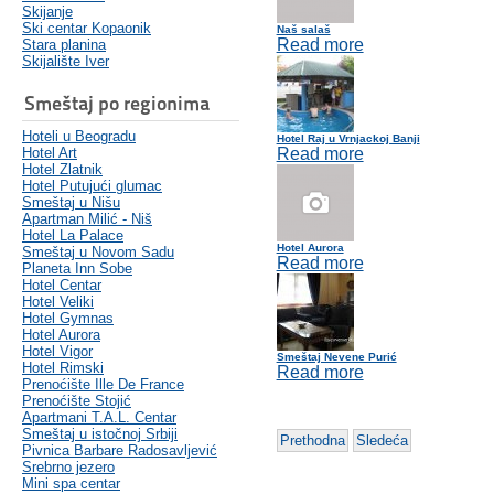
Skijanje
Ski centar Kopaonik
Naš salaš
Read more
Stara planina
Skijalište Iver
Smeštaj po regionima
Hoteli u Beogradu
Hotel Raj u Vrnjackoj Banji
Hotel Art
Read more
Hotel Zlatnik
Hotel Putujući glumac
Smeštaj u Nišu
Apartman Milić - Niš
Hotel La Palace
Hotel Aurora
Smeštaj u Novom Sadu
Read more
Planeta Inn Sobe
Hotel Centar
Hotel Veliki
Hotel Gymnas
Hotel Aurora
Hotel Vigor
Smeštaj Nevene Purić
Hotel Rimski
Read more
Prenoćište Ille De France
Prenoćište Stojić
Apartmani T.A.L. Centar
Smeštaj u istočnoj Srbiji
Prethodna
Sledeća
Pivnica Barbare Radosavljević
Srebrno jezero
Mini spa centar