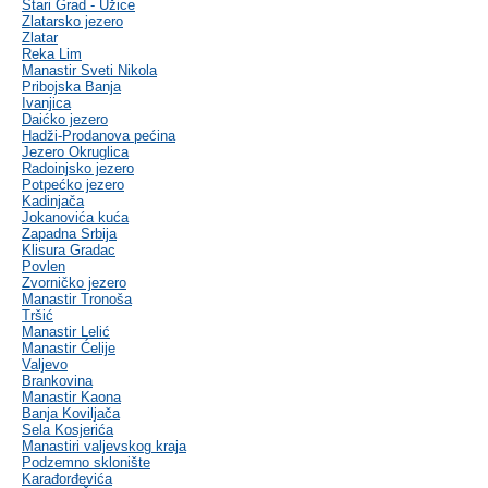
Stari Grad - Užice
Zlatarsko jezero
Zlatar
Reka Lim
Manastir Sveti Nikola
Pribojska Banja
Ivanjica
Daićko jezero
Hadži-Prodanova pećina
Jezero Okruglica
Radoinjsko jezero
Potpećko jezero
Kadinjača
Jokanovića kuća
Zapadna Srbija
Klisura Gradac
Povlen
Zvorničko jezero
Manastir Tronoša
Tršić
Manastir Lelić
Manastir Ćelije
Valjevo
Brankovina
Manastir Kaona
Banja Koviljača
Sela Kosjerića
Manastiri valjevskog kraja
Podzemno sklonište
Karađorđevića