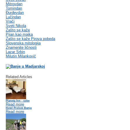
Mitrovdan
Tomindan
Đurđevdan
Lučindan
Vrači
Sveti Nikola
Zašto se kaže
Pijan kao majka
Zašto se kaže Pirova pobeda
Slovenska mitologija
Znamenite ličnosti
Lazar Srbin
Milutin Milankovič
Related Articles
Planeta Inn - sobe
Read more
Hotel Prolom Banja
Read more