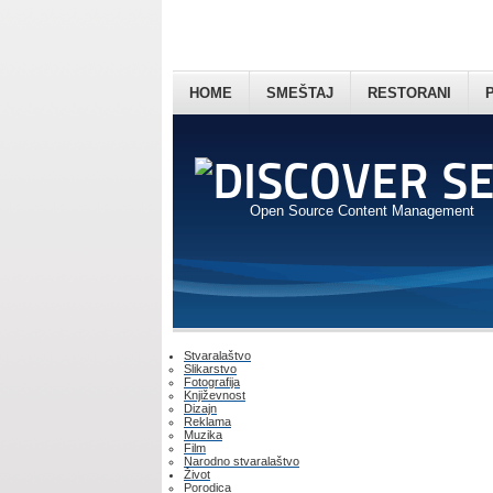
HOME
SMEŠTAJ
RESTORANI
Open Source Content Management
Stvaralaštvo
Slikarstvo
Fotografija
Književnost
Dizajn
Reklama
Muzika
Film
Narodno stvaralaštvo
Život
Porodica