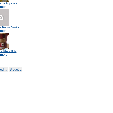
n smeštaj Tanja
 more
a Banja - Smeštaj
 more
 u Nisu - Milic
 more
hodna
Sledeća