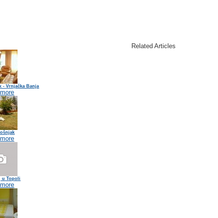
Related Articles
x - Vrnjačka Banja
 more
Bošnjak
 more
 u Topoli
 more