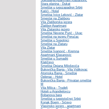
Sokobanja Apartmani Klasanovic
Stara planina - Dukat
Smeštaj u jugozapadnoj Srbiji
Katići - Hotel
Smeštaj Ivice Leković - Zlatar
Smestaj na Zlatiboru
Vila Zlatiborska jezera
Zlatibor-Apartmani
Vila Zlatarsko jezero
Smeštaj Nevene Purić - Uvac
Smeštaj na jezeru Perućac
Smeštaj u Sopotnici
Smeštaj na Zlataru
Vila Zlatar
Smeštaj Ivanović - Kremna
Apartmani Klasanovic
Smeštaj u Šumadiji
Klatičevo
Smeštaj Dejana Miloševića
Bukovička Banja - Vila Vidikovac
Atomska Banja - Smeštaj
Oplenac - Hotel
Bukovička Banja - Privatan smeštaj
M
Vila Milica - Trudelj
Hoteli u Arandjelovcu
Bobanova bara
Smeštaj u jugoistočnoj Srbiji
Konak Boem - Sićevo
Vlasinsko jezero - apartmani