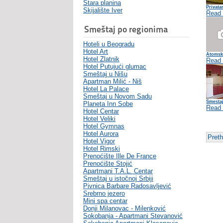
Stara planina
Privata
Skijalište Iver
Read
Smeštaj po regionima
Hoteli u Beogradu
Hotel Art
Atomsk
Hotel Zlatnik
Read
Hotel Putujući glumac
Smeštaj u Nišu
Apartman Milić - Niš
Hotel La Palace
Smeštaj u Novom Sadu
Smestaj
Planeta Inn Sobe
Read
Hotel Centar
Hotel Veliki
Hotel Gymnas
Hotel Aurora
Pret
Hotel Vigor
Hotel Rimski
Prenoćište Ille De France
Prenoćište Stojić
Apartmani T.A.L. Centar
Smeštaj u istočnoj Srbiji
Pivnica Barbare Radosavljević
Srebrno jezero
Mini spa centar
Donji Milanovac - Milenković
Sokobanja - Apartmani Stevanović