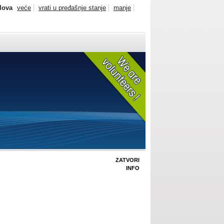
slova
veće
vrati u pređašnje stanje
manje
ZATVORI
INFO