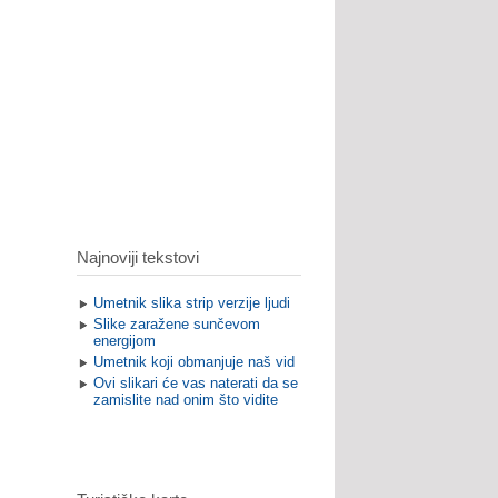
Najnoviji tekstovi
Umetnik slika strip verzije ljudi
Slike zaražene sunčevom
energijom
Umetnik koji obmanjuje naš vid
Ovi slikari će vas naterati da se
zamislite nad onim što vidite