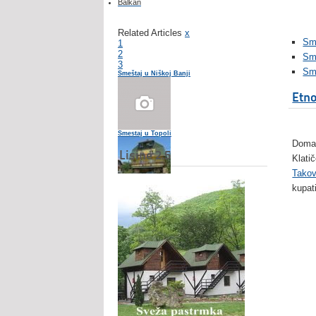
Balkan
Related Articles
x
Sme
1
2
Sm
3
Sm
Smeštaj u Niškoj Banji
Etno
Smestaj u Topoli
Domać
Lisine 2.5
Klati
Tako
kupati
Belilo 69 - sobe