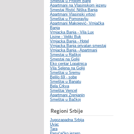
Smeštaj u Prolom Banji
Apartmani na Vlasinskom jezeru
Smestaj Ristić Niška Banja
Apartmani Vlasinski vrtovi
Smeštaj u Pomoravlju
Apartmani Makojević- Vrnjačka
Banja
Vrnjacka Banja - Vila Lux
Lisine - Veliki Buk
Vrnjacka Banja - Hotel
Vrnjacka Banja privatan smestaj
Vrnjacka Banja - Apartmani
Smestaj u Raškoj
Smestaj na Goliji
Eko centar Lopatnica
Vila Selena na Goliji
Smeštaj u Sremu
Belilo 69 - sobe
Smeštaj u Banatu
Bela Crkva
Smeštaj Vencel
Apartmani Zrenjanin
Smeštaj u Bačkoj
Regioni Srbije
Jugozapadna Srbija
Uvac
Tara
Perućačko jezero