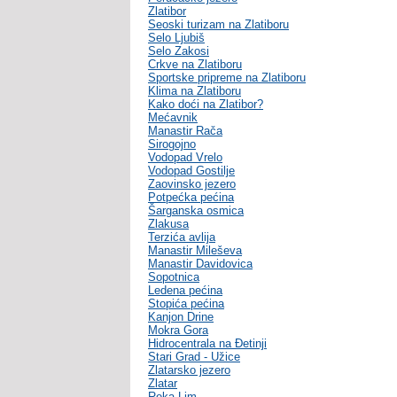
Zlatibor
Seoski turizam na Zlatiboru
Selo Ljubiš
Selo Zakosi
Crkve na Zlatiboru
Sportske pripreme na Zlatiboru
Klima na Zlatiboru
Kako doći na Zlatibor?
Mećavnik
Manastir Rača
Sirogojno
Vodopad Vrelo
Vodopad Gostilje
Zaovinsko jezero
Potpećka pećina
Šarganska osmica
Zlakusa
Terzića avlija
Manastir Mileševa
Manastir Davidovica
Sopotnica
Ledena pećina
Stopića pećina
Kanjon Drine
Mokra Gora
Hidrocentrala na Đetinji
Stari Grad - Užice
Zlatarsko jezero
Zlatar
Reka Lim