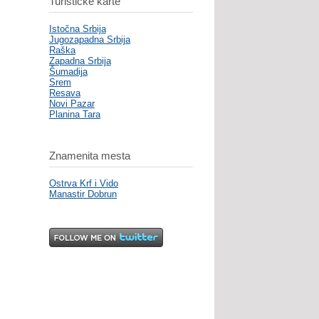
Turističke karte
Istočna Srbija
Jugozapadna Srbija
Raška
Zapadna Srbija
Šumadija
Srem
Resava
Novi Pazar
Planina Tara
Znamenita mesta
Ostrva Krf i Vido
Manastir Dobrun