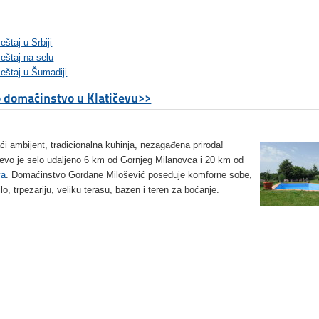
štaj u Srbiji
eštaj na selu
eštaj u Šumadiji
 domaćinstvo u Klatičevu>>
i ambijent, tradicionalna kuhinja, nezagađena priroda!
čevo je selo udaljeno 6 km od Gornjeg Milanovca i 20 km od
va
. Domaćinstvo Gordane Milošević poseduje komforne sobe,
lo, trpezariju, veliku terasu, bazen i teren za boćanje.