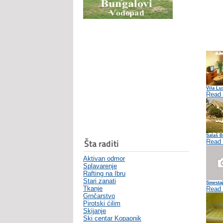
Vila Lu
Read
Salaš 
Read
Šta raditi
Aktivan odmor
Splavarenje
Rafting na Ibru
Stari zanati
Smestaj
Tkanje
Read
Grnčarstvo
Pirotski ćilim
Skijanje
Ski centar Kopaonik