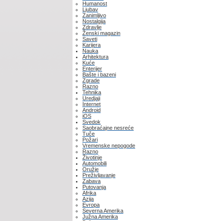
Humanost
Ljubav
Zanimljivo
Nostalgija
Zdravlje
Ženski magazin
Saveti
Karijera
Nauka
Arhitektura
Kuće
Enterijer
Bašte i bazeni
Zgrade
Razno
Tehnika
Uredjaji
Internet
Android
iOS
Svedok
Saobraćajne nesreće
Tuče
Požari
Vremenske nepogode
Razno
Životinje
Automobili
Oružje
Preživljavanje
Zabava
Putovanja
Afrika
Azija
Evropa
Severna Amerika
Južna Amerika