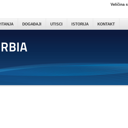
Veličina 
PITANJA
DOGAĐAJI
UTISCI
ISTORIJA
KONTAKT