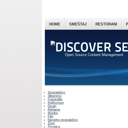
HOME
SMEŠTAJ
RESTORANI
Open Source Content Management
Stvaralaštvo
Slikarstvo
Fotografija
Književnost
Dizajn
Reklama
Muzika
Film
Narodno stvaralaštvo
Život
Porodica