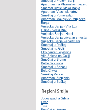
Smeštaj u Prolom Banji
Apartmani na Vlasinskom jezeru
Smestaj Ristić Niška Banja
Apartmani Vlasinski vrtovi
Smeštaj u Pomoravlju
Apartmani Makojević- Vrnjačka
Banja
Vrnjacka Banja - Vila Lux
Lisine - Veliki Buk
Vrnjacka Banja - Hotel
Vrnjacka Banja privatan smestaj
Vrnjacka Banja - Apartmani
Smestaj u Raškoj
Smestaj na Goliji
Eko centar Lopatnica
Vila Selena na Goliji
Smeštaj u Sremu
Belilo 69 - sobe
Smeštaj u Banatu
Bela Crkva
Smeštaj Vencel
Apartmani Zrenjanin
Smeštaj u Bačkoj
Regioni Srbije
Jugozapadna Srbija
Uvac
Tara
Perućačko jezero