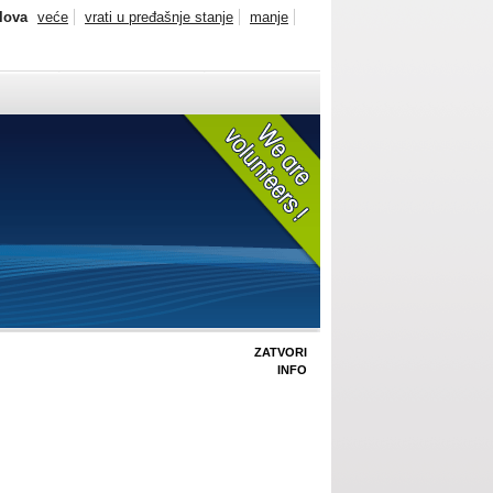
slova
veće
vrati u pređašnje stanje
manje
ZATVORI
INFO