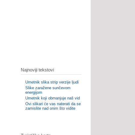
Najnoviji tekstovi
Umetnik slika strip verzije ljudi
Slike zaražene sunčevom
energijom
Umetnik koji obmanjuje naš vid
Ovi slikari će vas naterati da se
zamislite nad onim što vidite