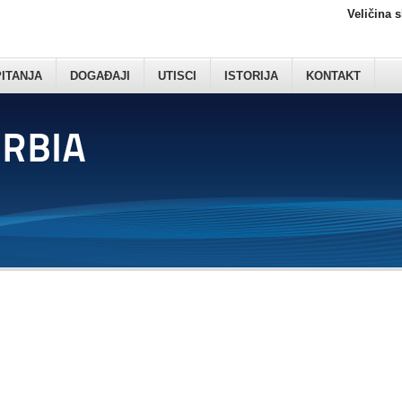
Veličina 
PITANJA
DOGAĐAJI
UTISCI
ISTORIJA
KONTAKT