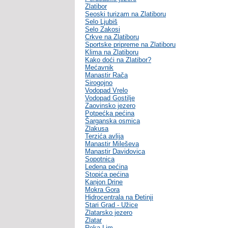
Zlatibor
Seoski turizam na Zlatiboru
Selo Ljubiš
Selo Zakosi
Crkve na Zlatiboru
Sportske pripreme na Zlatiboru
Klima na Zlatiboru
Kako doći na Zlatibor?
Mećavnik
Manastir Rača
Sirogojno
Vodopad Vrelo
Vodopad Gostilje
Zaovinsko jezero
Potpećka pećina
Šarganska osmica
Zlakusa
Terzića avlija
Manastir Mileševa
Manastir Davidovica
Sopotnica
Ledena pećina
Stopića pećina
Kanjon Drine
Mokra Gora
Hidrocentrala na Đetinji
Stari Grad - Užice
Zlatarsko jezero
Zlatar
Reka Lim