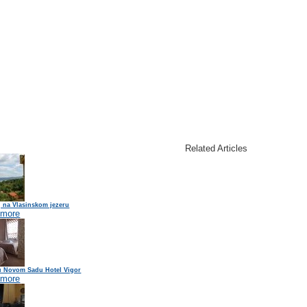
Related Articles
j na Vlasinskom jezeru
 more
 u Novom Sadu Hotel Vigor
 more