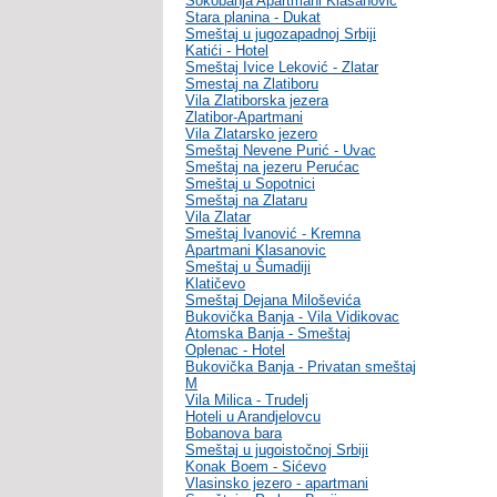
Sokobanja Apartmani Klasanovic
Stara planina - Dukat
Smeštaj u jugozapadnoj Srbiji
Katići - Hotel
Smeštaj Ivice Leković - Zlatar
Smestaj na Zlatiboru
Vila Zlatiborska jezera
Zlatibor-Apartmani
Vila Zlatarsko jezero
Smeštaj Nevene Purić - Uvac
Smeštaj na jezeru Perućac
Smeštaj u Sopotnici
Smeštaj na Zlataru
Vila Zlatar
Smeštaj Ivanović - Kremna
Apartmani Klasanovic
Smeštaj u Šumadiji
Klatičevo
Smeštaj Dejana Miloševića
Bukovička Banja - Vila Vidikovac
Atomska Banja - Smeštaj
Oplenac - Hotel
Bukovička Banja - Privatan smeštaj
M
Vila Milica - Trudelj
Hoteli u Arandjelovcu
Bobanova bara
Smeštaj u jugoistočnoj Srbiji
Konak Boem - Sićevo
Vlasinsko jezero - apartmani