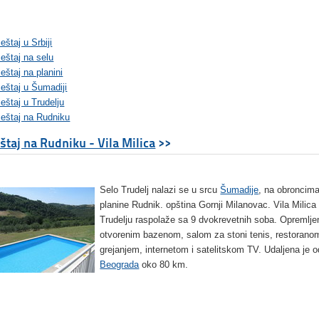
štaj u Srbiji
eštaj na selu
štaj na planini
eštaj u Šumadiji
štaj u Trudelju
eštaj na Rudniku
taj na Rudniku - Vila Milica
>>
Selo Trudelj nalazi se u srcu
Šumadije
, na obroncim
planine Rudnik. opština Gornji Milanovac. Vila Milica
Trudelju raspolaže sa 9 dvokrevetnih soba. Opremlje
otvorenim bazenom, salom za stoni tenis, restorano
grejanjem, internetom i satelitskom TV. Udaljena je o
Beograda
oko 80 km.