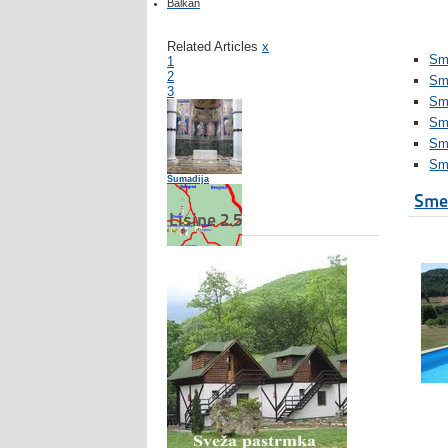
Balkan
Related Articles
x
Sme
1
2
Sm
3
Sme
Sm
Sme
Sm
Šumadija
Smeš
Lisine 2.5
Šumadija - turistička karta
Prenoćište Stojić