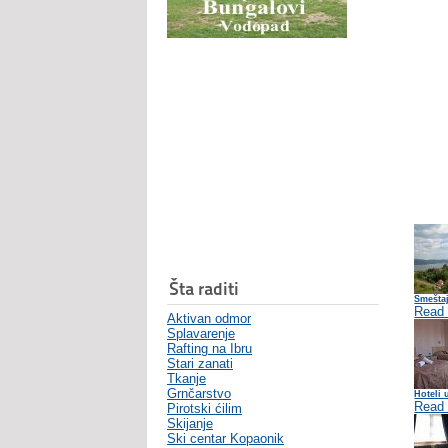
Šta raditi
Smešta
Read
Aktivan odmor
Splavarenje
Rafting na Ibru
Stari zanati
Tkanje
Grnčarstvo
Hoteli
Read
Pirotski ćilim
Skijanje
Ski centar Kopaonik