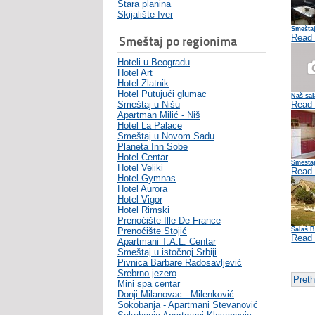
Stara planina
Skijalište Iver
Smešta
Read
Smeštaj po regionima
Hoteli u Beogradu
Hotel Art
Hotel Zlatnik
Hotel Putujući glumac
Naš sal
Smeštaj u Nišu
Read
Apartman Milić - Niš
Hotel La Palace
Smeštaj u Novom Sadu
Planeta Inn Sobe
Hotel Centar
Smestaj
Hotel Veliki
Read
Hotel Gymnas
Hotel Aurora
Hotel Vigor
Hotel Rimski
Prenoćište Ille De France
Prenoćište Stojić
Salaš 
Read
Apartmani T.A.L. Centar
Smeštaj u istočnoj Srbiji
Pivnica Barbare Radosavljević
Srebrno jezero
Pret
Mini spa centar
Donji Milanovac - Milenković
Sokobanja - Apartmani Stevanović