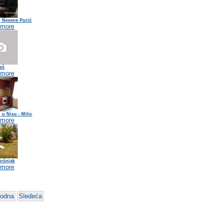
j Nevene Purić
 more
aš
 more
 u Nisu - Milic
 more
Bošnjak
 more
hodna
Sledeća