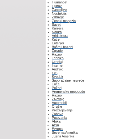
Humanost
Ljubav
Zanimljivo
Nostalgija
Zdravlje
Ženski magazin
Saveti
Karijera
Nauka
Arhitektura
Kuće
Enterijer
Bašte i bazeni
Zgrade
Razno
Tehnika
Uredjaji
Internet
Android
iOS
Svedok
Saobraćajne nesreće
Tuče
Požari
Vremenske nepogode
Razno
Životinje
Automobili
Oružje
Preživljavanje
Zabava
Putovanja
Afrika
Azija
Evropa
Severna Amerika
Južna Amerika