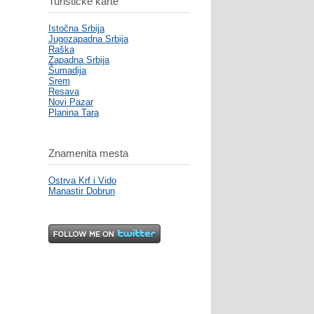
Turističke karte
Istočna Srbija
Jugozapadna Srbija
Raška
Zapadna Srbija
Šumadija
Srem
Resava
Novi Pazar
Planina Tara
Znamenita mesta
Ostrva Krf i Vido
Manastir Dobrun