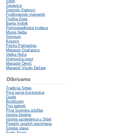
Srem
Zasavica
Sremski Karlovci
Fruškogorski manastiri
Fruška Gora
Banja Vrdnik
Petrovaradinska tvrđava
Muzej hleba
Sirmijum
Kosovo
Pećka Patrijaršija
Manastir Gračanica
Velika Hoča
Vojinovića most
Manastir Devič
Manastir Visoki Dečani
Otkrivamo
Tradicija Srbije
Prva javna kockarnica
Gusle
Biciklizam
Prvi patenti
Prva Svetska izložba
Istorija štednje
Istorija razglednica u Srbiji
Poreklo srpskih prezimena
Srpske slave
Sveti Jovan