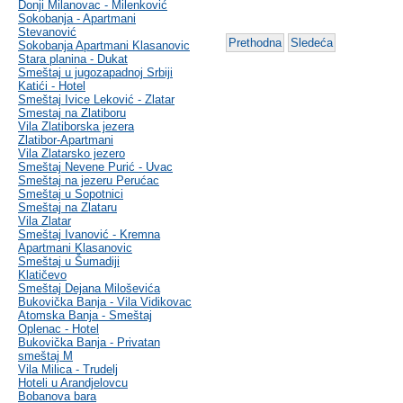
Donji Milanovac - Milenković
Sokobanja - Apartmani
Stevanović
Prethodna
Sledeća
Sokobanja Apartmani Klasanovic
Stara planina - Dukat
Smeštaj u jugozapadnoj Srbiji
Katići - Hotel
Smeštaj Ivice Leković - Zlatar
Smestaj na Zlatiboru
Vila Zlatiborska jezera
Zlatibor-Apartmani
Vila Zlatarsko jezero
Smeštaj Nevene Purić - Uvac
Smeštaj na jezeru Perućac
Smeštaj u Sopotnici
Smeštaj na Zlataru
Vila Zlatar
Smeštaj Ivanović - Kremna
Apartmani Klasanovic
Smeštaj u Šumadiji
Klatičevo
Smeštaj Dejana Miloševića
Bukovička Banja - Vila Vidikovac
Atomska Banja - Smeštaj
Oplenac - Hotel
Bukovička Banja - Privatan
smeštaj M
Vila Milica - Trudelj
Hoteli u Arandjelovcu
Bobanova bara