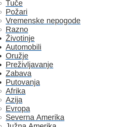
Tuče
Požari
Vremenske nepogode
Razno
Životinje
Automobili
Oružje
Preživljavanje
Zabava
Putovanja
Afrika
Azija
Evropa
Severna Amerika
Južna Amerika