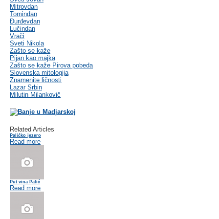
Mitrovdan
Tomindan
Đurđevdan
Lučindan
Vrači
Sveti Nikola
Zašto se kaže
Pijan kao majka
Zašto se kaže Pirova pobeda
Slovenska mitologija
Znamenite ličnosti
Lazar Srbin
Milutin Milankovič
Related Articles
Palićko jezero
Read more
Put vina Palić
Read more