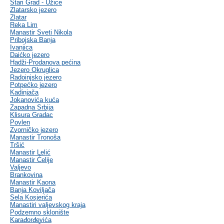
Stari Grad - Užice
Zlatarsko jezero
Zlatar
Reka Lim
Manastir Sveti Nikola
Pribojska Banja
Ivanjica
Daićko jezero
Hadži-Prodanova pećina
Jezero Okruglica
Radoinjsko jezero
Potpećko jezero
Kadinjača
Jokanovića kuća
Zapadna Srbija
Klisura Gradac
Povlen
Zvorničko jezero
Manastir Tronoša
Tršić
Manastir Lelić
Manastir Ćelije
Valjevo
Brankovina
Manastir Kaona
Banja Koviljača
Sela Kosjerića
Manastiri valjevskog kraja
Podzemno sklonište
Karađorđevića