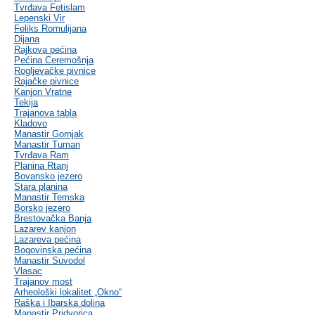
Tvrđava Fetislam
Lepenski Vir
Feliks Romulijana
Dijana
Rajkova pećina
Pećina Ceremošnja
Rogljevačke pivnice
Rajačke pivnice
Kanjon Vratne
Tekija
Trajanova tabla
Kladovo
Manastir Gornjak
Manastir Tuman
Tvrđava Ram
Planina Rtanj
Bovansko jezero
Stara planina
Manastir Temska
Borsko jezero
Brestovačka Banja
Lazarev kanjon
Lazareva pećina
Bogovinska pećina
Manastir Suvodol
Vlasac
Trajanov most
Arheološki lokalitet „Okno“
Raška i Ibarska dolina
Manastir Pridvorica