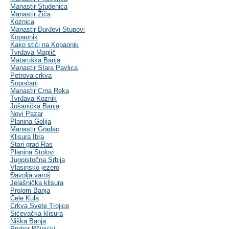
Manastir Studenica
Manastir Žiča
Koznica
Manastir Đurđevi Stupovi
Kopaonik
Kako stići na Kopaonik
Tvrđava Maglič
Mataruška Banja
Manastir Stara Pavlica
Petrova crkva
Sopoćani
Manastir Crna Reka
Tvrđava Koznik
Jošanička Banja
Novi Pazar
Planina Golija
Manastir Gradac
Klisura Ibra
Stari grad Ras
Planina Stolovi
Jugoistočna Srbija
Vlasinsko jezero
Đavolja varoš
Jelašnička klisura
Prolom Banja
Ćele Kula
Crkva Svete Trojice
Sićevačka klisura
Niška Banja
Prohor Pčinjski