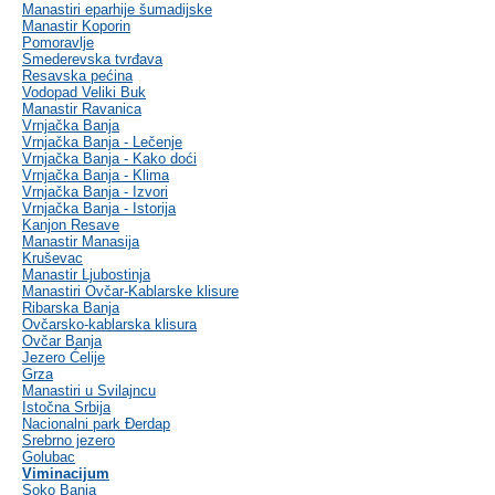
Manastiri eparhije šumadijske
Manastir Koporin
Pomoravlje
Smederevska tvrđava
Resavska pećina
Vodopad Veliki Buk
Manastir Ravanica
Vrnjačka Banja
Vrnjačka Banja - Lečenje
Vrnjačka Banja - Kako doći
Vrnjačka Banja - Klima
Vrnjačka Banja - Izvori
Vrnjačka Banja - Istorija
Kanjon Resave
Manastir Manasija
Kruševac
Manastir Ljubostinja
Manastiri Ovčar-Kablarske klisure
Ribarska Banja
Ovčarsko-kablarska klisura
Ovčar Banja
Jezero Ćelije
Grza
Manastiri u Svilajncu
Istočna Srbija
Nacionalni park Đerdap
Srebrno jezero
Golubac
Viminacijum
Soko Banja