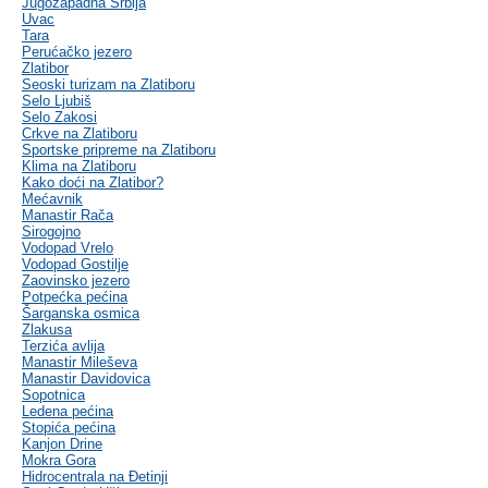
Jugozapadna Srbija
Uvac
Tara
Perućačko jezero
Zlatibor
Seoski turizam na Zlatiboru
Selo Ljubiš
Selo Zakosi
Crkve na Zlatiboru
Sportske pripreme na Zlatiboru
Klima na Zlatiboru
Kako doći na Zlatibor?
Mećavnik
Manastir Rača
Sirogojno
Vodopad Vrelo
Vodopad Gostilje
Zaovinsko jezero
Potpećka pećina
Šarganska osmica
Zlakusa
Terzića avlija
Manastir Mileševa
Manastir Davidovica
Sopotnica
Ledena pećina
Stopića pećina
Kanjon Drine
Mokra Gora
Hidrocentrala na Đetinji