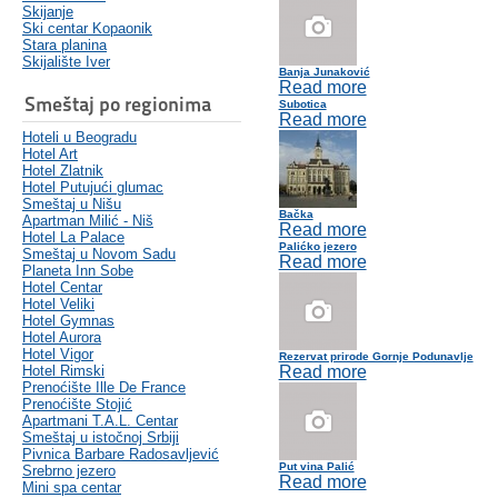
Skijanje
Ski centar Kopaonik
Stara planina
Skijalište Iver
Banja Junaković
Read more
Smeštaj po regionima
Subotica
Read more
Hoteli u Beogradu
Hotel Art
Hotel Zlatnik
Hotel Putujući glumac
Smeštaj u Nišu
Bačka
Apartman Milić - Niš
Read more
Hotel La Palace
Palićko jezero
Smeštaj u Novom Sadu
Read more
Planeta Inn Sobe
Hotel Centar
Hotel Veliki
Hotel Gymnas
Hotel Aurora
Hotel Vigor
Rezervat prirode Gornje Podunavlje
Hotel Rimski
Read more
Prenoćište Ille De France
Prenoćište Stojić
Apartmani T.A.L. Centar
Smeštaj u istočnoj Srbiji
Pivnica Barbare Radosavljević
Put vina Palić
Srebrno jezero
Read more
Mini spa centar