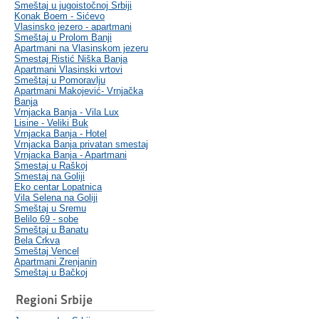
Smeštaj u jugoistočnoj Srbiji
Konak Boem - Sićevo
Vlasinsko jezero - apartmani
Smeštaj u Prolom Banji
Apartmani na Vlasinskom jezeru
Smestaj Ristić Niška Banja
Apartmani Vlasinski vrtovi
Smeštaj u Pomoravlju
Apartmani Makojević- Vrnjačka
Banja
Vrnjacka Banja - Vila Lux
Lisine - Veliki Buk
Vrnjacka Banja - Hotel
Vrnjacka Banja privatan smestaj
Vrnjacka Banja - Apartmani
Smestaj u Raškoj
Smestaj na Goliji
Eko centar Lopatnica
Vila Selena na Goliji
Smeštaj u Sremu
Belilo 69 - sobe
Smeštaj u Banatu
Bela Crkva
Smeštaj Vencel
Apartmani Zrenjanin
Smeštaj u Bačkoj
Regioni Srbije