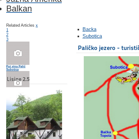
Balkan
Related Articles
x
Backa
1
2
Subotica
3
Palićko jezero - turist
Put vina Palić
Subotica
Lisine 2.5
Rezervat prirode Gornje Podunavlje