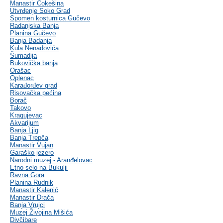
Manastir Čokešina
Utvrđenje Soko Grad
Spomen kosturnica Gučevo
Radanjska Banja
Planina Gučevo
Banja Badanja
Kula Nenadovića
Šumadija
Bukovička banja
Orašac
Oplenac
Karađorđev grad
Risovačka pećina
Borač
Takovo
Kragujevac
Akvarijum
Banja Ljig
Banja Trepča
Manastir Vujan
Garaško jezero
Narodni muzej - Aranđelovac
Etno selo na Bukulji
Ravna Gora
Planina Rudnik
Manastir Kalenić
Manastir Drača
Banja Vrujci
Muzej Živojina Mišića
Divčibare