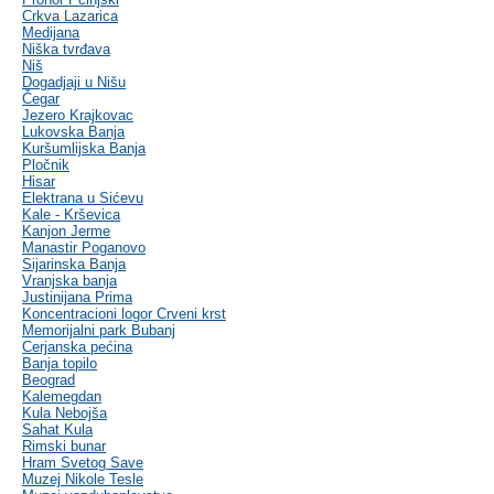
Crkva Lazarica
Medijana
Niška tvrđava
Niš
Dogadjaji u Nišu
Čegar
Jezero Krajkovac
Lukovska Banja
Kuršumlijska Banja
Pločnik
Hisar
Elektrana u Sićevu
Kale - Krševica
Kanjon Jerme
Manastir Poganovo
Sijarinska Banja
Vranjska banja
Justinijana Prima
Koncentracioni logor Crveni krst
Memorijalni park Bubanj
Cerjanska pećina
Banja topilo
Beograd
Kalemegdan
Kula Nebojša
Sahat Kula
Rimski bunar
Hram Svetog Save
Muzej Nikole Tesle