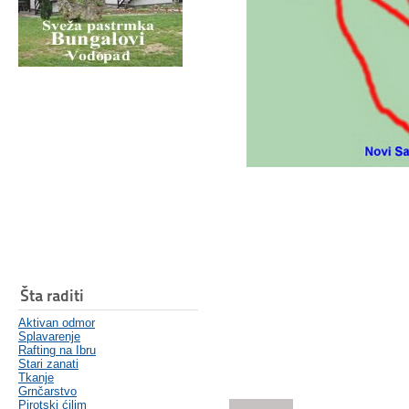
Šta raditi
Aktivan odmor
Splavarenje
Rafting na Ibru
Stari zanati
Tkanje
Grnčarstvo
Pirotski ćilim