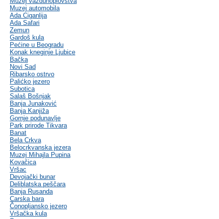
Muzej vazduhoplovstva
Muzej automobila
Ada Ciganlija
Ada Safari
Zemun
Gardoš kula
Pećine u Beogradu
Konak kneginje Ljubice
Bačka
Novi Sad
Ribarsko ostrvo
Palićko jezero
Subotica
Salaš Bošnjak
Banja Junaković
Banja Kanjiža
Gornje podunavlje
Park prirode Tikvara
Banat
Bela Crkva
Belocrkvanska jezera
Muzej Mihajla Pupina
Kovačica
Vršac
Devojački bunar
Deliblatska peščara
Banja Rusanda
Carska bara
Čonopljansko jezero
Vršačka kula