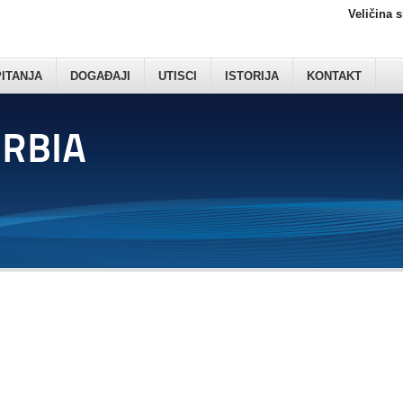
Veličina 
PITANJA
DOGAĐAJI
UTISCI
ISTORIJA
KONTAKT