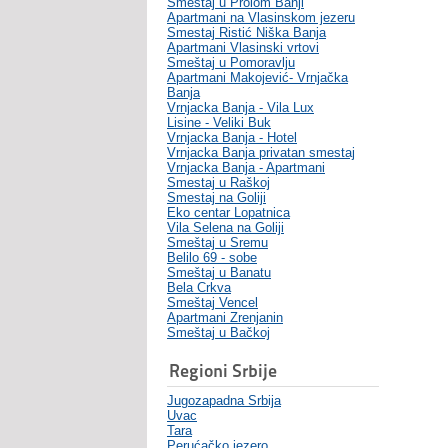
Smeštaj u Prolom Banji
Apartmani na Vlasinskom jezeru
Smestaj Ristić Niška Banja
Apartmani Vlasinski vrtovi
Smeštaj u Pomoravlju
Apartmani Makojević- Vrnjačka
Banja
Vrnjacka Banja - Vila Lux
Lisine - Veliki Buk
Vrnjacka Banja - Hotel
Vrnjacka Banja privatan smestaj
Vrnjacka Banja - Apartmani
Smestaj u Raškoj
Smestaj na Goliji
Eko centar Lopatnica
Vila Selena na Goliji
Smeštaj u Sremu
Belilo 69 - sobe
Smeštaj u Banatu
Bela Crkva
Smeštaj Vencel
Apartmani Zrenjanin
Smeštaj u Bačkoj
Regioni Srbije
Jugozapadna Srbija
Uvac
Tara
Perućačko jezero