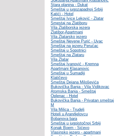
Sokobanja Apartmani Klasanovic
Stara planina - Dukat
Smeštaj u jugozapadnoj Srbiji
Katići - Hotel
Smeštaj Ivice Leković - Zlatar
Smestaj na Zlatiboru
Vila Zlatiborska jezera
Zlatibor-Apartmani
Vila Zlatarsko jezero
Smeštaj Nevene Purić - Uvac
Smeštaj na jezeru Perućac
Smeštaj u Sopotnici
Smeštaj na Zlataru
Vila Zlatar
Smeštaj Ivanović - Kremna
Apartmani Klasanovic
Smeštaj u Šumadiji
Klatičevo
Smeštaj Dejana Miloševića
Bukovička Banja - Vila Vidikovac
Atomska Banja - Smeštaj
Oplenac - Hotel
Bukovička Banja - Privatan smeštaj
M
Vila Milica - Trudelj
Hoteli u Arandjelovcu
Bobanova bara
Smeštaj u jugoistočnoj Srbiji
Konak Boem - Sićevo
Vlasinsko jezero - apartmani