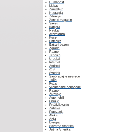
Humanost
Ljubav
Zanimljivo
Nostalgija
Zdravlje
Ženski magazin
Saveti
Karijera
Nauka
Arhitektura
Kuće
Enterijer
Bašte i bazeni
Zgrade
Razno
Tehnika
Uredjaji
Internet
Android
iOS
Svedok
Saobraćajne nesreće
Tuče
Požari
Vremenske nepogode
Razno
Životinje
Automobili
Oružje
Preživljavanje
Zabava
Putovanja
Afrika
Azija
Evropa
Severna Amerika
Južna Amerika