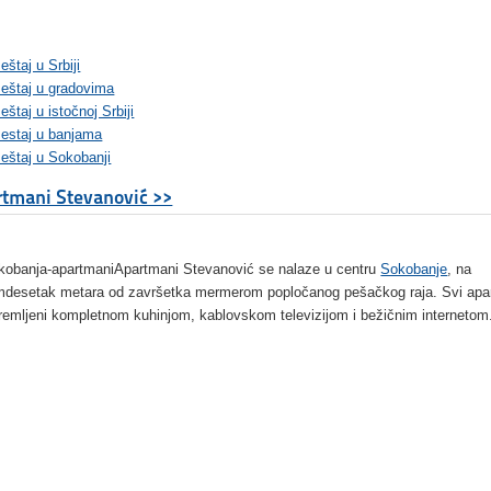
štaj u Srbiji
eštaj u gradovima
štaj u istočnoj Srbiji
estaj u banjama
eštaj u Sokobanji
tmani Stevanović >>
Apartmani Stevanović se nalaze u centru
Sokobanje
, na
desetak metara od završetka mermerom popločanog pešačkog raja. Svi apa
remljeni kompletnom kuhinjom, kablovskom televizijom i bežičnim internetom