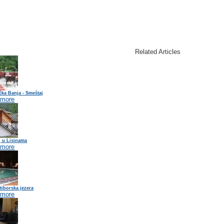
Related Articles
ka Banja - Smeštaj
 more
j u Lisinama
 more
atiborska jezera
 more