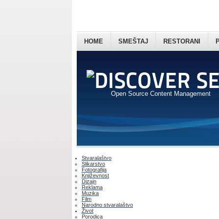
HOME
SMEŠTAJ
RESTORANI
Open Source Content Management
Stvaralaštvo
Slikarstvo
Fotografija
Književnost
Dizajn
Reklama
Muzika
Film
Narodno stvaralaštvo
Život
Porodica