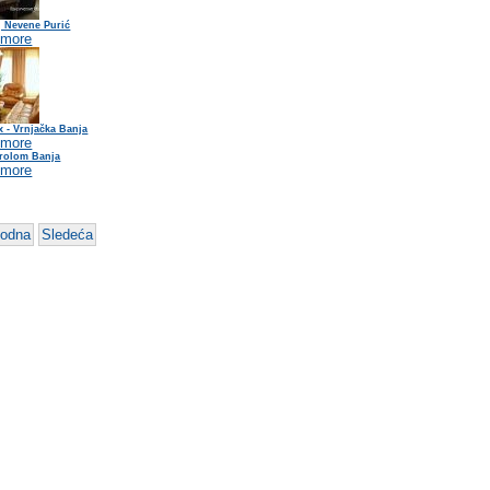
j Nevene Purić
 more
x - Vrnjačka Banja
 more
Prolom Banja
 more
hodna
Sledeća