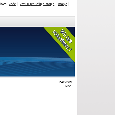
slova
veće
vrati u pređašnje stanje
manje
ZATVORI
INFO