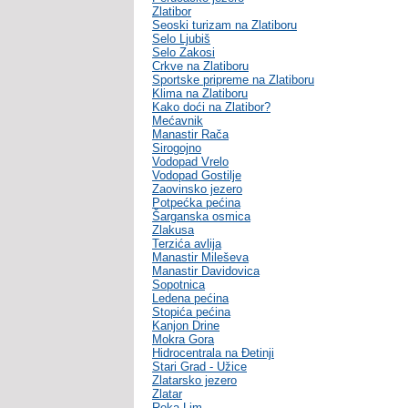
Zlatibor
Seoski turizam na Zlatiboru
Selo Ljubiš
Selo Zakosi
Crkve na Zlatiboru
Sportske pripreme na Zlatiboru
Klima na Zlatiboru
Kako doći na Zlatibor?
Mećavnik
Manastir Rača
Sirogojno
Vodopad Vrelo
Vodopad Gostilje
Zaovinsko jezero
Potpećka pećina
Šarganska osmica
Zlakusa
Terzića avlija
Manastir Mileševa
Manastir Davidovica
Sopotnica
Ledena pećina
Stopića pećina
Kanjon Drine
Mokra Gora
Hidrocentrala na Đetinji
Stari Grad - Užice
Zlatarsko jezero
Zlatar
Reka Lim