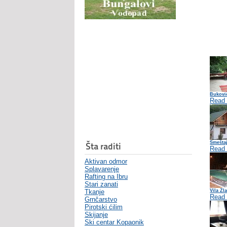
Bukovič
Read
Smešta
Šta raditi
Read
Aktivan odmor
Splavarenje
Rafting na Ibru
Stari zanati
Tkanje
Vila Zl
Read
Grnčarstvo
Pirotski ćilim
Skijanje
Ski centar Kopaonik