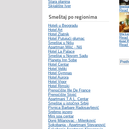
Stara planina
Skijalište Iver
Smešta
Read
Smeštaj po regionima
Hoteli u Beogradu
Hotel Art
Hotel Zlatnik
Vila Lu
Read
Hotel Putujući glumac
Hotel 
Smeštaj u Nišu
Read
Apartman Milić - Niš
Hotel La Palace
Smeštaj u Novom Sadu
Planeta Inn Sobe
Pret
Hotel Centar
Hotel Veliki
Hotel Gymnas
Hotel Aurora
Hotel Vigor
Hotel Rimski
Prenoćište Ille De France
Prenoćište Stojić
Apartmani T.A.L. Centar
Smeštaj u istočnoj Srbiji
Pivnica Barbare Radosavljević
Srebrno jezero
Mini spa centar
Donji Milanovac - Milenković
Sokobanja - Apartmani Stevanović