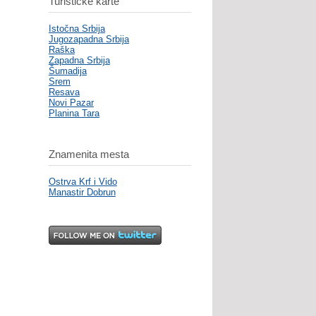
Turističke karte
Istočna Srbija
Jugozapadna Srbija
Raška
Zapadna Srbija
Šumadija
Srem
Resava
Novi Pazar
Planina Tara
Znamenita mesta
Ostrva Krf i Vido
Manastir Dobrun