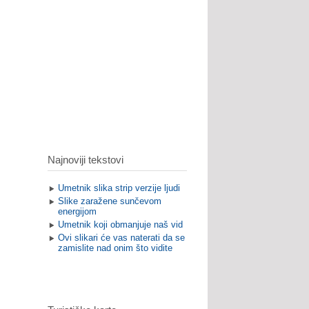
Najnoviji tekstovi
Umetnik slika strip verzije ljudi
Slike zaražene sunčevom
energijom
Umetnik koji obmanjuje naš vid
Ovi slikari će vas naterati da se
zamislite nad onim što vidite