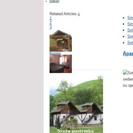
Balkan
Related Articles
x
Sme
1
2
Sm
3
Sme
Sm
Sm
Apar
Koznica
Lisine 2.5
Hotel u Novom Sadu Hotel Rimski
sedam
su op
Rtanj