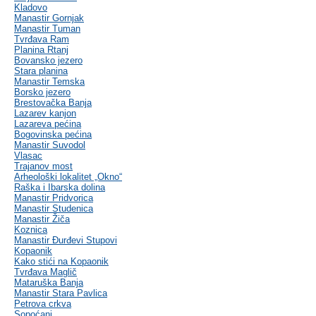
Kladovo
Manastir Gornjak
Manastir Tuman
Tvrđava Ram
Planina Rtanj
Bovansko jezero
Stara planina
Manastir Temska
Borsko jezero
Brestovačka Banja
Lazarev kanjon
Lazareva pećina
Bogovinska pećina
Manastir Suvodol
Vlasac
Trajanov most
Arheološki lokalitet „Okno“
Raška i Ibarska dolina
Manastir Pridvorica
Manastir Studenica
Manastir Žiča
Koznica
Manastir Đurđevi Stupovi
Kopaonik
Kako stići na Kopaonik
Tvrđava Maglič
Mataruška Banja
Manastir Stara Pavlica
Petrova crkva
Sopoćani