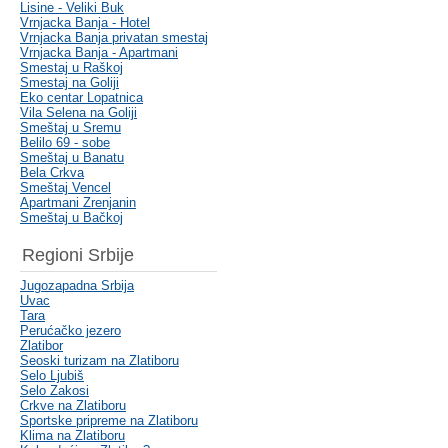
Lisine - Veliki Buk
Vrnjacka Banja - Hotel
Vrnjacka Banja privatan smestaj
Vrnjacka Banja - Apartmani
Smestaj u Raškoj
Smestaj na Goliji
Eko centar Lopatnica
Vila Selena na Goliji
Smeštaj u Sremu
Belilo 69 - sobe
Smeštaj u Banatu
Bela Crkva
Smeštaj Vencel
Apartmani Zrenjanin
Smeštaj u Bačkoj
Regioni Srbije
Jugozapadna Srbija
Uvac
Tara
Perućačko jezero
Zlatibor
Seoski turizam na Zlatiboru
Selo Ljubiš
Selo Zakosi
Crkve na Zlatiboru
Sportske pripreme na Zlatiboru
Klima na Zlatiboru