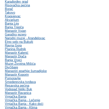
Karađorđev grad
Risovačka pećina
Borač
Takovo
Kragujevac
Akvarijum
Banja Ljig
Banja Trepča
Manastir Vujan
Garaško jezero
Narodni muzej - Aranđelovac
Etno selo na Bukulji
Ravna Gora
Planina Rudnik
Manastir Kalenić
Manastir Drača
Banja Vrujci
Muzej Živojina Mišića
Divčibare
Manastiri eparhije šumadijske
Manastir Koporin
Pomoravlje
Smederevska tvrđava
Resavska pećina
Vodopad Veliki Buk
Manastir Ravanica
Vrnjačka Banja
Vrnjačka Banja - Lečenje
Vrnjačka Banja - Kako doći
Vrnjačka Banja - Klima