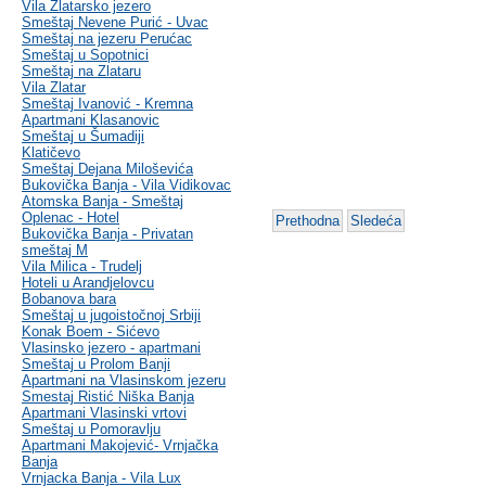
Vila Zlatarsko jezero
Smeštaj Nevene Purić - Uvac
Smeštaj na jezeru Perućac
Smeštaj u Sopotnici
Smeštaj na Zlataru
Vila Zlatar
Smeštaj Ivanović - Kremna
Apartmani Klasanovic
Smeštaj u Šumadiji
Klatičevo
Smeštaj Dejana Miloševića
Bukovička Banja - Vila Vidikovac
Atomska Banja - Smeštaj
Oplenac - Hotel
Prethodna
Sledeća
Bukovička Banja - Privatan
smeštaj M
Vila Milica - Trudelj
Hoteli u Arandjelovcu
Bobanova bara
Smeštaj u jugoistočnoj Srbiji
Konak Boem - Sićevo
Vlasinsko jezero - apartmani
Smeštaj u Prolom Banji
Apartmani na Vlasinskom jezeru
Smestaj Ristić Niška Banja
Apartmani Vlasinski vrtovi
Smeštaj u Pomoravlju
Apartmani Makojević- Vrnjačka
Banja
Vrnjacka Banja - Vila Lux