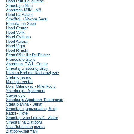
Hotel Putujući glumac
Smeštaj u Nišu
Apartman Milić - Niš
Hotel La Palace
Smeštaj u Novom Sadu
Planeta Inn Sobe
Hotel Centar
Hotel Veliki
Hotel Gymnas
Hotel Aurora
Hotel Vigor
Hotel Rimski
Prenoćište Ille De France
Prenoćište Stojić
Apartmani T.A.L. Centar
Smeštaj u istočnoj Srbiji
Pivnica Barbare Radosavljević
Srebrno jezero
Mini spa centar
Donji Milanovac - Milenković
Sokobanja - Apartmani
Stevanović
Sokobanja Apartmani Klasanovic
Stara planina - Dukat
Smeštaj u jugozapadnoj Srbiji
Katići - Hotel
Smeštaj Ivice Leković - Zlatar
Smestaj na Zlatiboru
Vila Zlatiborska jezera
Zlatibor-Apartmani