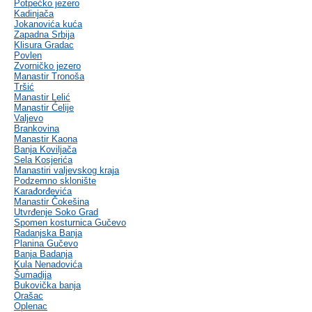
Potpećko jezero
Kadinjača
Jokanovića kuća
Zapadna Srbija
Klisura Gradac
Povlen
Zvorničko jezero
Manastir Tronoša
Tršić
Manastir Lelić
Manastir Ćelije
Valjevo
Brankovina
Manastir Kaona
Banja Koviljača
Sela Kosjerića
Manastiri valjevskog kraja
Podzemno sklonište
Karađorđevića
Manastir Čokešina
Utvrđenje Soko Grad
Spomen kosturnica Gučevo
Radanjska Banja
Planina Gučevo
Banja Badanja
Kula Nenadovića
Šumadija
Bukovička banja
Orašac
Oplenac