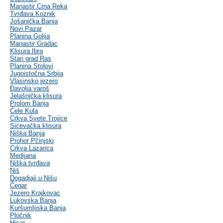
Manastir Crna Reka
Tvrđava Koznik
Jošanička Banja
Novi Pazar
Planina Golija
Manastir Gradac
Klisura Ibra
Stari grad Ras
Planina Stolovi
Jugoistočna Srbija
Vlasinsko jezero
Đavolja varoš
Jelašnička klisura
Prolom Banja
Ćele Kula
Crkva Svete Trojice
Sićevačka klisura
Niška Banja
Prohor Pčinjski
Crkva Lazarica
Medijana
Niška tvrđava
Niš
Dogadjaji u Nišu
Čegar
Jezero Krajkovac
Lukovska Banja
Kuršumlijska Banja
Pločnik
Hisar