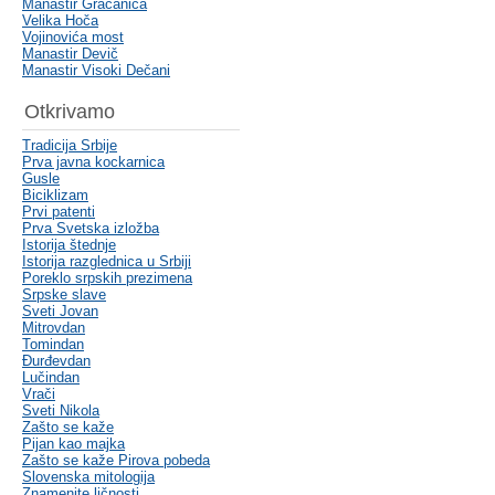
Manastir Gračanica
Velika Hoča
Vojinovića most
Manastir Devič
Manastir Visoki Dečani
Otkrivamo
Tradicija Srbije
Prva javna kockarnica
Gusle
Biciklizam
Prvi patenti
Prva Svetska izložba
Istorija štednje
Istorija razglednica u Srbiji
Poreklo srpskih prezimena
Srpske slave
Sveti Jovan
Mitrovdan
Tomindan
Đurđevdan
Lučindan
Vrači
Sveti Nikola
Zašto se kaže
Pijan kao majka
Zašto se kaže Pirova pobeda
Slovenska mitologija
Znamenite ličnosti