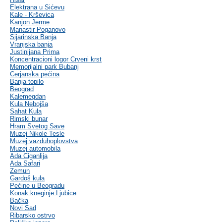
Elektrana u Sićevu
Kale - Krševica
Kanjon Jerme
Manastir Poganovo
Sijarinska Banja
Vranjska banja
Justinijana Prima
Koncentracioni logor Crveni krst
Memorijalni park Bubanj
Cerjanska pećina
Banja topilo
Beograd
Kalemegdan
Kula Nebojša
Sahat Kula
Rimski bunar
Hram Svetog Save
Muzej Nikole Tesle
Muzej vazduhoplovstva
Muzej automobila
Ada Ciganlija
Ada Safari
Zemun
Gardoš kula
Pećine u Beogradu
Konak kneginje Ljubice
Bačka
Novi Sad
Ribarsko ostrvo