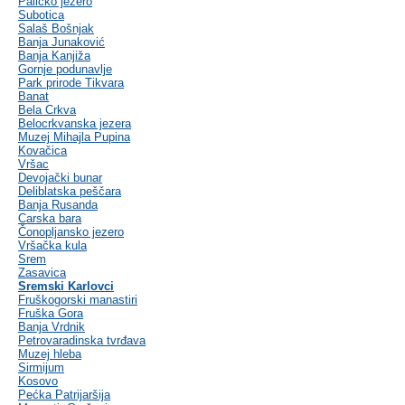
Palićko jezero
Subotica
Salaš Bošnjak
Banja Junaković
Banja Kanjiža
Gornje podunavlje
Park prirode Tikvara
Banat
Bela Crkva
Belocrkvanska jezera
Muzej Mihajla Pupina
Kovačica
Vršac
Devojački bunar
Deliblatska peščara
Banja Rusanda
Carska bara
Čonopljansko jezero
Vršačka kula
Srem
Zasavica
Sremski Karlovci
Fruškogorski manastiri
Fruška Gora
Banja Vrdnik
Petrovaradinska tvrđava
Muzej hleba
Sirmijum
Kosovo
Pećka Patrijaršija