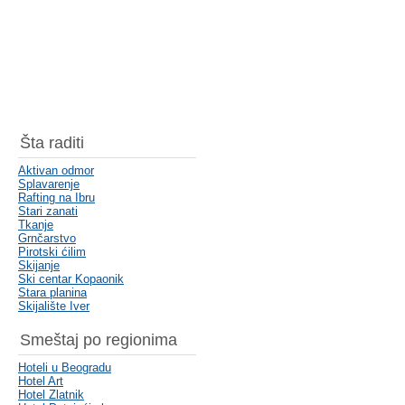
Šta raditi
Aktivan odmor
Splavarenje
Rafting na Ibru
Stari zanati
Tkanje
Grnčarstvo
Pirotski ćilim
Skijanje
Ski centar Kopaonik
Stara planina
Skijalište Iver
Smeštaj po regionima
Hoteli u Beogradu
Hotel Art
Hotel Zlatnik