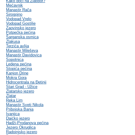
Kako doći na Zlatibor?
Mećavnik
Manastir Rača
Sirogojno
Vodopad Vrelo
Vodopad Gostilje
Zaovinsko jezero
Potpećka pećina
Šarganska osmica
Zlakusa
Terzića avlija
Manastir Mileševa
Manastir Davidovica
Sopotnica
Ledena pećina
Stopića pećina
Kanjon Drine
Mokra Gora
Hidrocentrala na Đetinji
Stari Grad - Užice
Zlatarsko jezero
Zlatar
Reka Lim
Manastir Sveti Nikola
Pribojska Banja
Ivanjica
Daićko jezero
Hadži-Prodanova pećina
Jezero Okruglica
Radoinjsko jezero