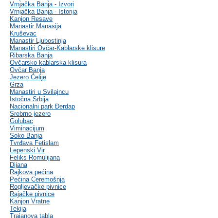
Vrnjačka Banja - Izvori
Vrnjačka Banja - Istorija
Kanjon Resave
Manastir Manasija
Kruševac
Manastir Ljubostinja
Manastiri Ovčar-Kablarske klisure
Ribarska Banja
Ovčarsko-kablarska klisura
Ovčar Banja
Jezero Ćelije
Grza
Manastiri u Svilajncu
Istočna Srbija
Nacionalni park Đerdap
Srebrno jezero
Golubac
Viminacijum
Soko Banja
Tvrđava Fetislam
Lepenski Vir
Feliks Romulijana
Dijana
Rajkova pećina
Pećina Ceremošnja
Rogljevačke pivnice
Rajačke pivnice
Kanjon Vratne
Tekija
Trajanova tabla